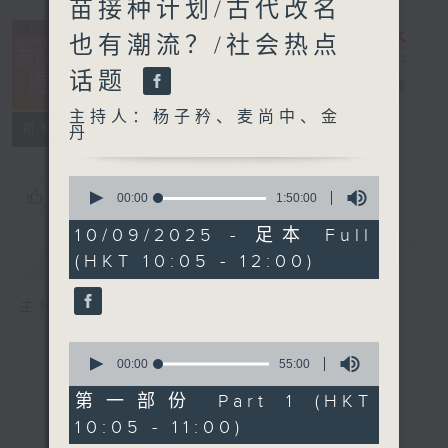
苗接种计划/古代改名
也有潮流？/社会热点
话题
新紫荆广场
电台直播
主持人：杨子矜、麦尚中、金
所有集数
丹
0
您喜欢这个节目吗?
seconds
00:00
1:50:00
of
1
10/09/2025 - 足本 Full
hour,
简介
GIST
(HKT 10:05 - 12:00)
50
minutes,
0
主持人：杨子矜、麦尚中、金丹
seconds
0
seconds
00:00
55:00
of
55
第一部份 Part 1 (HKT
minutes,
10:05 - 11:00)
0
seconds