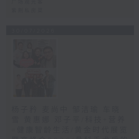
广场观光客
紫荆私房菜
30/07/2026
杨子矜 麦尚中 邹洁瑜 车晓
雪 黄惠娜 邓子平/科技+营养
=健康智龄生活/黄金时代展览