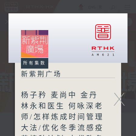
ENG
/
繁
×
全新 RTHK On The Go
取得
一手掌握 RTHK 电台、电视节目
所有集数
新紫荆广场
X
杨子矜 麦尚中 金丹
林永和医生 何咏深老
师/怎样炼成时间管理
大法/优化冬季流感疫