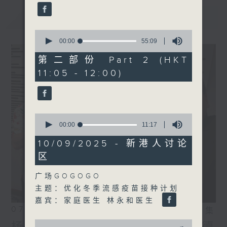
最新
LATEST
0
seconds
00:00
55:09
of
55
第二部份 Part 2 (HKT
minutes,
11:05 - 12:00)
9
seconds
0
seconds
00:00
11:17
of
11
10/09/2025 - 新港人讨论
minutes,
区
17
seconds
广场GOGOGO
主题：优化冬季流感疫苗接种计划
嘉宾：家庭医生 林永和医生
07/08/2026
相片集
0