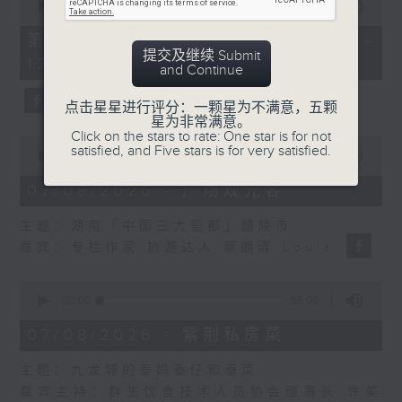
seconds
00:00
55:10
of
55
第二部份 Part 2 (HKT 11:05 -
minutes,
提交及继续 Submit
12:00)
10
and Continue
seconds
点击星星进行评分：一颗星为不满意，五颗
星为非常满意。
Click on the stars to rate: One star is for not
0
satisfied, and Five stars is for very satisfied.
seconds
00:00
14:34
of
14
07/08/2026 - 广场观光客
minutes,
34
主题：湖南「中国三大瓷都」醴陵市
seconds
嘉宾：专栏作家 旅游达人 蔡朗清 Louis
0
seconds
00:00
55:00
of
55
07/08/2026 - 紫荆私房菜
minutes,
0
主题：九龙城的泰妈泰仔和泰菜
seconds
嘉宾主持：群生饮食技术人员协会理事长 许美