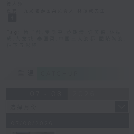
德大师
嘉宾：九龙城泰国菜负责人 林振成先生
Tag:
杨子矜
,
麦尚中
,
蔡朗清
,
许美德
,
林振
成
,
九龙城
,
泰国菜
,
中国三大瓷都
,
醴陵陶瓷
,
釉下五彩瓷
重温
CATCHUP
07 - 08
2026
07/08/2026