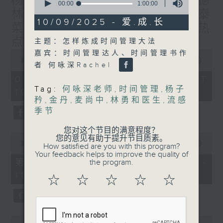
杨子矜 麦尚中 蔡朗清 许美德
seconds
00:00
1:00:00
林振成/九龙城的泰妈泰仔和泰
of
1
10/09/2025 - 爱.成.长
菜/游览湖南瓷都醴陵市/社会热
hour,
0
点话题
主题：怎样炼成时间管理大法
seconds
0
嘉宾：时间管理达人、时间管理书作
seconds
00:00
1:50:00
者 何咏深Rachel
of
1
07/08/2026 - 足本 Full (HKT
hour,
Tag:
何咏深老师
,
时间管理
,
杨子
10:05 - 12:00)
50
矜
,
金丹
,
麦尚中
,
林勇和医生
,
流感
minutes,
0
季节
seconds
您对这个节目的满意程度？
0
您的意见有助于提升节目质素。
seconds
00:00
55:10
How satisfied are you with this program?
of
Your feedback helps to improve the quality of
55
第一部份 Part 1 (HKT 10:05 -
the program.
minutes,
11:00)
10
☆
☆
☆
☆
☆
seconds
0