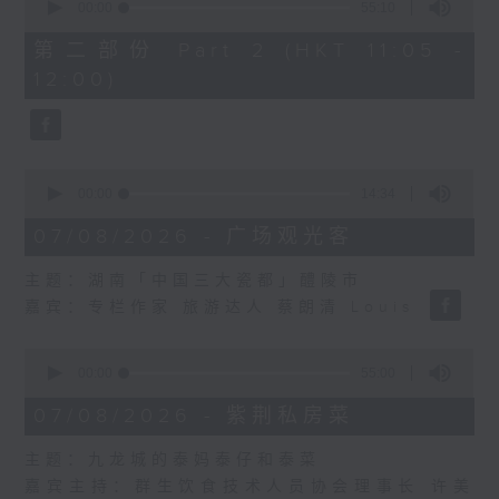
seconds
00:00
55:10
of
55
第二部份 Part 2 (HKT 11:05 -
minutes,
12:00)
10
seconds
0
seconds
00:00
14:34
of
14
07/08/2026 - 广场观光客
minutes,
34
主题：湖南「中国三大瓷都」醴陵市
seconds
嘉宾：专栏作家 旅游达人 蔡朗清 Louis
0
seconds
00:00
55:00
of
55
07/08/2026 - 紫荆私房菜
minutes,
0
主题：九龙城的泰妈泰仔和泰菜
seconds
嘉宾主持：群生饮食技术人员协会理事长 许美