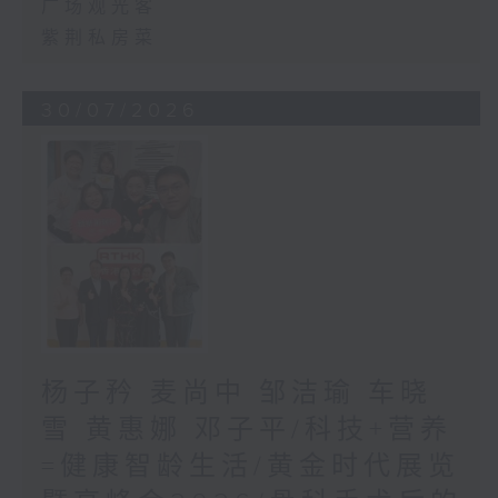
广场观光客
紫荆私房菜
30/07/2026
杨子矜 麦尚中 邹洁瑜 车晓
雪 黄惠娜 邓子平/科技+营养
=健康智龄生活/黄金时代展览