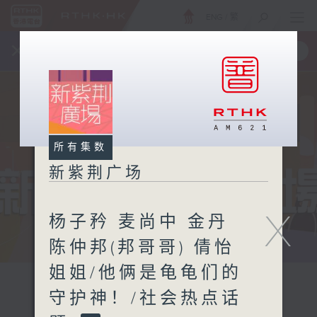
ENG
/
繁
×
全新 RTHK On The Go
取得
一手掌握 RTHK 电台、电视节目
所有集数
新紫荆广场
X
杨子矜 麦尚中 金丹
陈仲邦(邦哥哥) 倩怡
姐姐/他俩是龟龟们的
守护神！/社会热点话