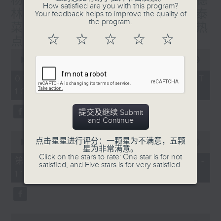
杨子矜 麦尚中 蔡朗清 许美德
How satisfied are you with this program?
林振成/九龙城的泰妈泰仔和泰
Your feedback helps to improve the quality of
the program.
菜/游览湖南瓷都醴陵市/社会热
☆
☆
☆
☆
☆
点话题
0
seconds
00:00
1:50:00
of
1
07/08/2026 - 足本 Full (HKT
hour,
10:05 - 12:00)
50
minutes,
0
提交及继续 Submit
seconds
and Continue
0
点击星星进行评分：一颗星为不满意，五颗
seconds
00:00
55:10
星为非常满意。
of
Click on the stars to rate: One star is for not
55
第一部份 Part 1 (HKT 10:05 -
satisfied, and Five stars is for very satisfied.
minutes,
11:00)
10
seconds
0