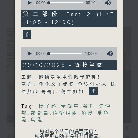
seconds
00:00
55:10
of
最新
LATEST
55
第二部份 Part 2 (HKT
minutes,
11:05 - 12:00)
10
seconds
0
seconds
00:00
1:00:00
of
1
29/10/2025 - 宠物当家
hour,
0
主题：他俩是龟龟们的守护神！
seconds
嘉宾：龟龟义工组织 龟途创办人 陈
仲邦(邦哥哥)、倩怡姐姐
Tag:
杨子矜
,
麦尚中
,
金丹
,
陈仲
邦
,
邦哥哥
,
倩怡姐姐
,
龟途
,
爱龟
龟
,
乌龟
07/08/2026
相片集
您对这个节目的满意程度？
您的意见有助于提升节目质素。