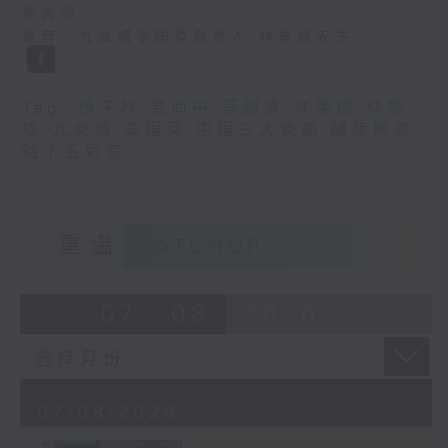
德大师
嘉宾：九龙城泰国菜负责人 林振成先生
Tag:
杨子矜
,
麦尚中
,
蔡朗清
,
许美德
,
林振
成
,
九龙城
,
泰国菜
,
中国三大瓷都
,
醴陵陶瓷
,
釉下五彩瓷
重温
CATCHUP
07 - 08
2026
07/08/2026