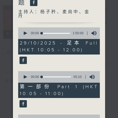
题
主持人：杨子矜、麦尚中、金
丹
新紫荆广场
电台直播
0
seconds
00:00
1:50:00
所有集数
of
1
29/10/2025 - 足本 Full
hour,
(HKT 10:05 - 12:00)
50
您喜欢这个节目吗?
minutes,
0
seconds
简介
GIST
0
seconds
00:00
55:10
主持人：杨子矜、麦尚中、金丹
of
55
第一部份 Part 1 (HKT
minutes,
10:05 - 11:00)
10
seconds
0