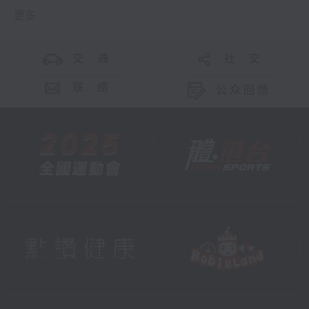
更多 ...
交 通
社 交
联 络
公众回馈