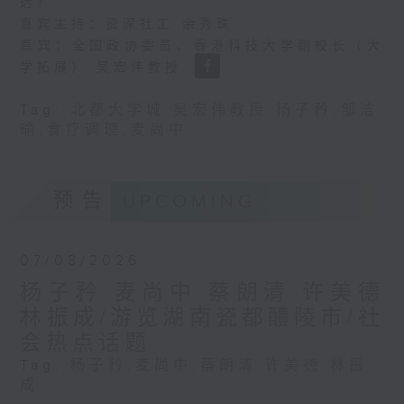
选？
嘉宾主持：资深社工 余秀珠
嘉宾：全国政协委员、香港科技大学副校长（大
学拓展） 吴宏伟教授
Tag:
北都大学城
,
吴宏伟教授
,
杨子矜
,
邹洁
瑜
,
食疗调理
,
麦尚中
预告
UPCOMING
07/08/2026
杨子矜 麦尚中 蔡朗清 许美德
林振成/游览湖南瓷都醴陵市/社
会热点话题
Tag:
杨子矜
,
麦尚中
,
蔡朗清
,
许美德
,
林振
成