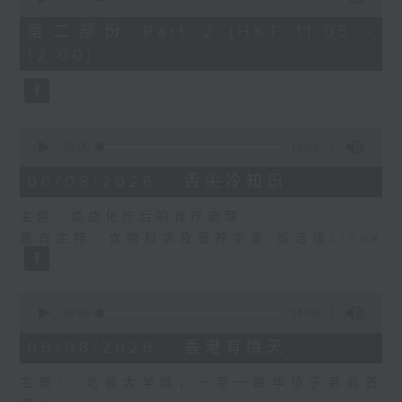
of
55
第二部份 Part 2 (HKT 11:05 -
minutes,
12:00)
9
seconds
0
seconds
00:00
14:29
of
14
06/08/2026 - 舌尖冷知识
minutes,
29
主题：癌症化疗后的食疗调理
seconds
嘉宾主持：食物科学及营养学家 邹洁瑜Linda
0
seconds
00:00
54:46
of
54
06/08/2026 - 香港有情天
minutes,
46
主题： 北都大学城，一带一路华侨子弟的首
seconds