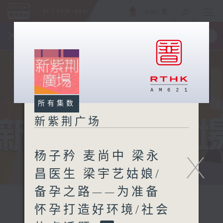
ENG
/
繁
×
全新 RTHK On The Go
取得
一手掌握 RTHK 电台、电视节目
所有集数
新紫荆广场
杨子矜 麦尚中 梁永
X
昌医生 梁宇艺姑娘/
备孕之路——为准备
怀孕打造好环境/社会