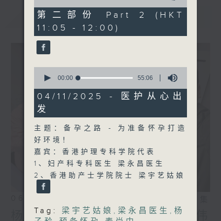
of
55
第二部份 Part 2 (HKT
最新
LATEST
minutes,
11:05 - 12:00)
10
seconds
0
seconds
00:00
55:06
of
55
04/11/2025 - 医护从心出
minutes,
发
6
seconds
主题：备孕之路 - 为准备怀孕打造
好环境！
嘉宾：香港护理专科学院代表
1、妇产科专科医生 梁永昌医生
2、香港助产士学院院士 梁宇艺姑娘
06/08/2026
相片集
Tag:
梁宇艺姑娘
,
梁永昌医生
,
杨
杨子矜 麦尚中 邹洁瑜 吴宏伟