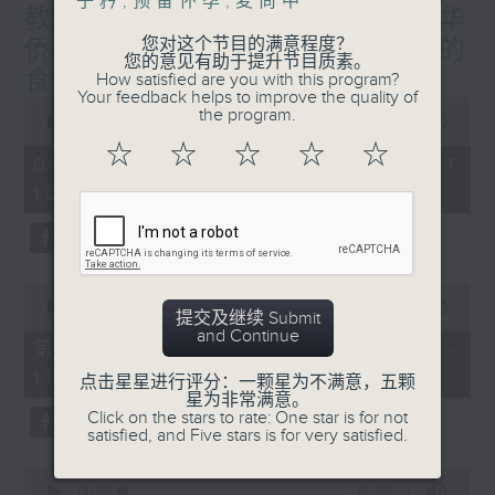
子矜
,
预备怀孕
,
麦尚中
教授/北都大学城，一带一路华
您对这个节目的满意程度？
侨子弟的首选？/癌症化疗后的
您的意见有助于提升节目质素。
食疗调理/社会热点话题
How satisfied are you with this program?
Your feedback helps to improve the quality of
0
the program.
seconds
00:00
1:50:00
of
☆
☆
☆
☆
☆
1
06/08/2026 - 足本 Full (HKT
hour,
10:05 - 12:00)
50
minutes,
0
seconds
0
seconds
00:00
55:00
提交及继续 Submit
of
and Continue
55
第一部份 Part 1 (HKT 10:05 -
minutes,
11:00)
0
点击星星进行评分：一颗星为不满意，五颗
seconds
星为非常满意。
Click on the stars to rate: One star is for not
satisfied, and Five stars is for very satisfied.
0
seconds
00:00
55:09