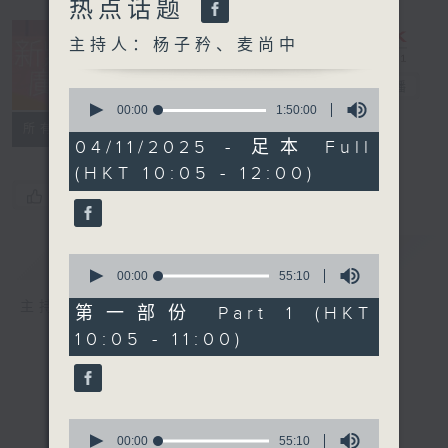
热点话题
主持人：杨子矜、麦尚中
新紫荆广场
电台直播
0
seconds
00:00
1:50:00
of
所有集数
1
04/11/2025 - 足本 Full
hour,
(HKT 10:05 - 12:00)
50
minutes,
您喜欢这个节目吗?
0
seconds
简介
GIST
0
seconds
00:00
55:10
of
主持人：杨子矜、麦尚中
55
第一部份 Part 1 (HKT
minutes,
10:05 - 11:00)
10
seconds
0
seconds
00:00
55:10