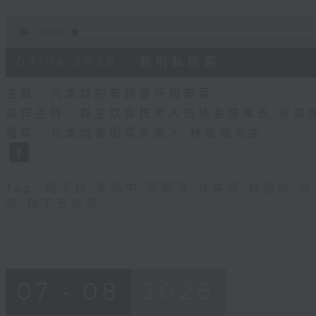
0
seconds
00:00
of
55
07/08/2026 - 紫荆私房菜
minutes,
0
seconds
Volume
主题：九龙城的泰妈泰仔和泰菜
90%
嘉宾主持：群生饮食技术人员协会理事长 许美
嘉宾：九龙城泰国菜负责人 林振成先生
Tag:
杨子矜
,
麦尚中
,
蔡朗清
,
许美德
,
林振成
,
九
瓷
,
釉下五彩瓷
07 - 08
2026