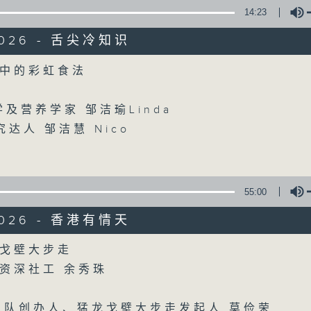
14:23
/2026 - 舌尖冷知识
Volume
中的彩虹食法
学及营养学家 邹洁瑜Linda
达人 邹洁慧 Nico
55:00
/2026 - 香港有情天
Volume
戈壁大步走
资深社工 余秀珠
长跑队创办人、猛龙戈壁大步走发起人 莫俭荣