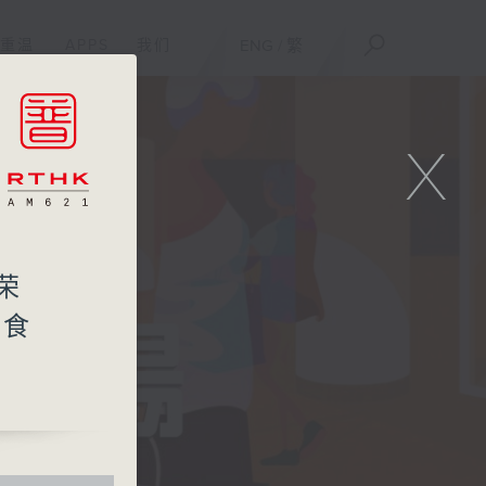
重温
APPS
我们
ENG
/
繁
X
荣
虹食