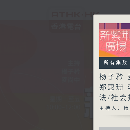
所有集数
杨子矜 
郑惠珊
法/社
主持人：杨
0