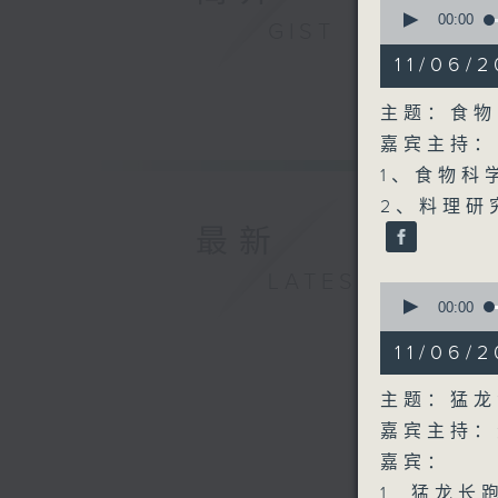
0
seconds
00:00
GIST
of
14
11/06
minutes,
23
seconds
主题：食物
90%
嘉宾主持：
1、食物科
2、料理研究
最新
LATEST
0
seconds
00:00
of
55
11/06
minutes,
0
seconds
主题：猛龙
90%
嘉宾主持：
嘉宾：
1. 猛龙