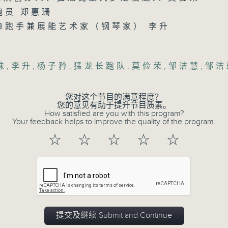
跑员 郑惠珊
视障跑手兼展能艺术家（钢琴家） 李升
珠
,
李升
,
杨子矜
,
猛龙长跑队
,
莫俭荣
,
邹洁慧
,
邹洁
07/08/2026
您对这个节目的满意程度？
您的意见有助于提升节目质素。
How satisfied are you with this program?
杨子矜 麦尚中 蔡朗清 许美德 
Your feedback helps to improve the quality of the program.
泰菜/游览湖南瓷都醴陵市/社会热
☆
☆
☆
☆
☆
0
seconds
00:00
of
1
07/08/2026 - 足本 Full (HKT 10:05 
hour,
50
minutes,
0
seconds
Volume
提交及继续 Submit and Continue
90%
0