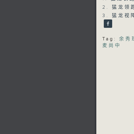
2. 猛龙领
3. 猛龙
Tag:
余秀
麦尚中