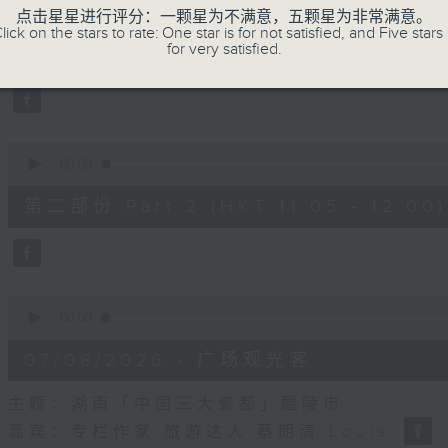
seconds
00:00
点击星星进行评分：一颗星为不满意，五颗星为非常满意。
of
lick on the stars to rate: One star is for not satisfied, and Five stars 
55
for very satisfied.
第一部份 Part 1 (HKT 10:05 - 11:00)
minutes,
10
seconds
Volume
90%
0
seconds
00:00
of
55
第二部份 Part 2 (HKT 11:05 - 12:00)
minutes,
10
seconds
Volume
90%
0
seconds
00:00
of
14
07/08/2026 - 广场观光客
minutes,
34
seconds
Volume
主题：湖南「中国三大瓷都」醴陵市
90%
嘉宾：专栏作家 旅游达人 蔡朗清 Louis