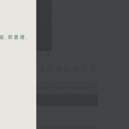
瑜
,
郑惠珊
,
相片集
林振成/九龙城的泰妈泰仔和
点话题
1:50:00
- 12:00)