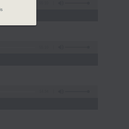
55:10
is
55:10
14:34