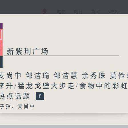
电视
电台
新闻
WEB+
新紫荆广场
麦尚中 邹洁瑜 邹洁慧 余秀珠 莫俭
 李升/猛龙戈壁大步走/食物中的彩
会热点话题
子矜、麦尚中