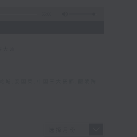
55:00
德大师
龙城
,
泰国菜
,
中国三大瓷都
,
醴陵陶