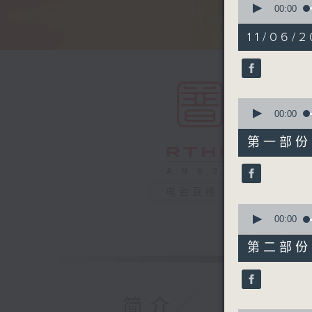
seconds
00:00
of
1
11/06/2
hour,
50
minutes,
0
seconds
90%
0
seconds
00:00
of
55
第一部份 P
minutes,
0
seconds
90%
电台直播
0
seconds
00:00
of
55
第二部份 P
minutes,
9
seconds
90%
简介