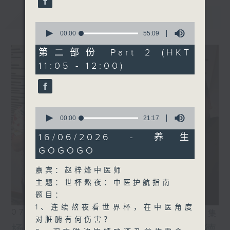
最新
LATEST
0
seconds
00:00
55:09
of
55
第二部份 Part 2 (HKT
minutes,
11:05 - 12:00)
9
seconds
0
seconds
00:00
21:17
of
21
16/06/2026 - 养生
minutes,
GOGOGO
17
seconds
嘉宾：赵梓烽中医师
主题：世杯熬夜：中医护航指南
题目：
1、连续熬夜看世界杯，在中医角度
07/08/2026
相片集
对脏腑有何伤害？