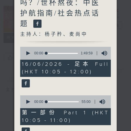
吗？/世杯熬夜：中医
护航指南/社会热点话
题
新紫荆广场
电台直播
主持人：杨子矜、麦尚中
所有集数
0
seconds
00:00
1:49:59
您喜欢这个节目吗?
of
1
16/06/2026 - 足本 Full
hour,
(HKT 10:05 - 12:00)
49
简介
GIST
minutes,
59
seconds
主持人：杨子矜、麦尚中
0
seconds
00:00
55:00
of
55
第一部份 Part 1 (HKT
minutes,
10:05 - 11:00)
0
seconds