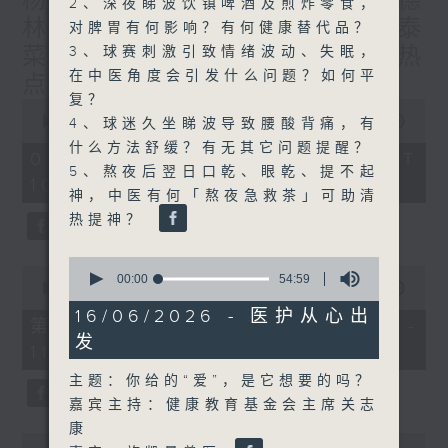
杨子矜 麦尚中 蔡朗清 许美德
2、深夜睇波饮镇啤酒及煎炸零食，
林振成/九龙城的泰妈泰仔和泰
对脾胃有何影响？有何健康替代品？
菜/游览湖南瓷都醴陵市/社会热
3、球赛刺激引致情绪波动、失眠，
在中医角度会引发什么问题？如何平
点话题
复？
0
seconds
00:00
1:50:00
4、球迷久坐睇波导致腰酸背痛，有
of
什么方法舒缓？有无其它问题提醒？
1
07/08/2026 - 足本 Full (HKT
hour,
5、熬夜后翌日口乾、眼乾、提不起
10:05 - 12:00)
50
神，中医有何「熬夜急救茶」可助清
minutes,
0
热提神？
seconds
0
0
seconds
00:00
54:59
seconds
00:00
55:10
of
of
54
16/06/2026 - 医护从心出
55
第一部份 Part 1 (HKT 10:05 -
minutes,
minutes,
发
59
11:00)
10
seconds
seconds
主题：你给的“爱”，是它想要的吗？
嘉宾主持：健康教育基金会主席关志
康
0