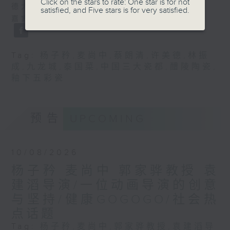
Click on the stars to rate: One star is for not
德大师
satisfied, and Five stars is for very satisfied.
嘉宾：九龙城泰国菜负责人 林振成先生
Tag:
杨子矜
,
麦尚中
,
蔡朗清
,
许美德
,
林振
成
,
九龙城
,
泰国菜
,
中国三大瓷都
,
醴陵陶瓷
,
釉下五彩瓷
预告
UPCOMING
10/08/2026
杨子矜 麦尚中 郭家骅教授 袁
建滔导演/一位动画导演的创意
与坚持/健康GOGOGO/社会热
点话题
Tag:
杨子矜
,
麦尚中
,
郭家骅教授
,
袁建滔导