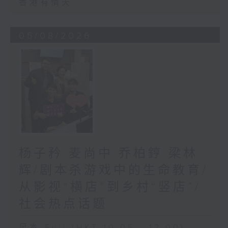
香港有情天
05/08/2026
杨子矜 麦尚中 乔柏𨧤 梁林
辉/剧本杀游戏中的生命教育/
从影视“横店”到乡村“竖店”/
社会热点话题
足本 Full (HKT 10:05 - 12:00)