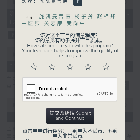
嘉宾：施凯曼兽医
seconds
00:00
55:10
of
55
第二部份 Part 2 (HKT 11:05 -
Tag:
施凯曼兽医
,
杨子矜
,
赵梓烽
minutes,
12:00)
10
中医师
,
关志康
,
麦尚中
seconds
您对这个节目的满意程度？
您的意见有助于提升节目质素。
How satisfied are you with this program?
0
Your feedback helps to improve the quality of
seconds
00:00
14:34
the program.
of
14
☆
☆
☆
☆
☆
07/08/2026 - 广场观光客
minutes,
34
主题：湖南「中国三大瓷都」醴陵市
seconds
嘉宾：专栏作家 旅游达人 蔡朗清 Louis
0
seconds
00:00
55:00
of
提交及继续 Submit
55
07/08/2026 - 紫荆私房菜
and Continue
minutes,
0
主题：九龙城的泰妈泰仔和泰菜
seconds
点击星星进行评分：一颗星为不满意，五颗
星为非常满意。
嘉宾主持：群生饮食技术人员协会理事长 许美