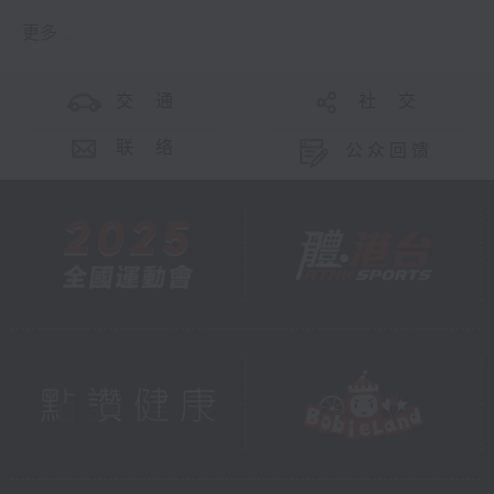
更多 ...
交 通
社 交
联 络
公众回馈