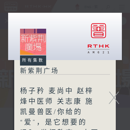
ENG
/
繁
×
全新 RTHK On The Go
取得
一手掌握 RTHK 电台、电视节目
所有集数
新紫荆广场
杨子矜 麦尚中 赵梓
X
烽中医师 关志康 施
凯曼兽医/你给的
“爱”，是它想要的