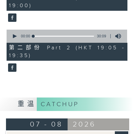
minutes,
19:00)
0
seconds
0
seconds
00:00
30:09
of
30
第二部份 Part 2 (HKT 19:05 -
minutes,
19:35)
9
seconds
重温
CATCHUP
07 - 08
2026