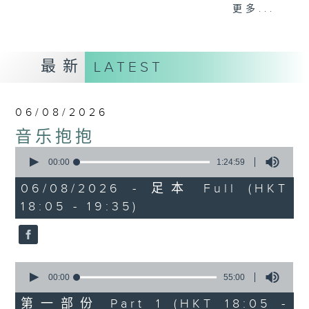
会请热爱音乐的听众到现场述说「乐光情
更多...
话」，重温那些年欣赏美妙旋律的记忆.....
每周一到周五晚上六点到七点半，欢迎一同体
验轻松自在的音乐抱抱!
最新
LATEST
06/08/2026
音乐抱抱
0
seconds
00:00
1:24:59
of
1
06/08/2026 - 足本 Full (HKT
hour,
18:05 - 19:35)
24
minutes,
59
seconds
0
seconds
00:00
55:00
of
55
第一部份 Part 1 (HKT 18:05 -