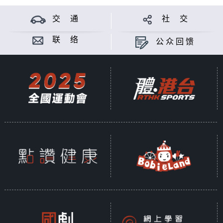
交 通
社 交
联 络
公众回馈