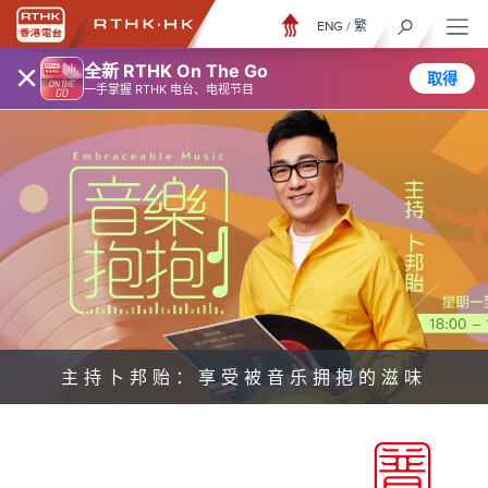
ENG
/
繁
×
全新 RTHK On The Go
取得
一手掌握 RTHK 电台、电视节目
主持卜邦贻：享受被音乐拥抱的滋味