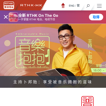
ENG
/
繁
×
全新 RTHK On The Go
取得
一手掌握 RTHK 电台、电视节目
主持卜邦贻：享受被音乐拥抱的滋味