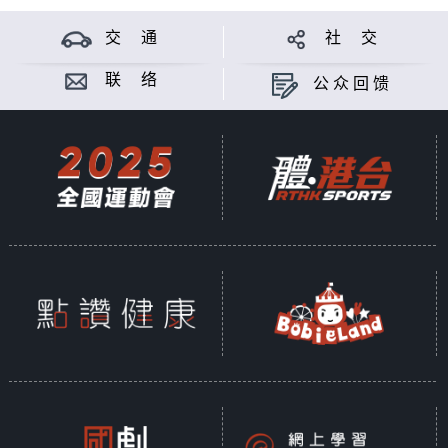
交 通
社 交
联 络
公众回馈