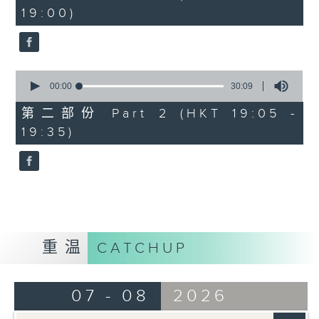
minutes,
19:00)
0
seconds
0
seconds
00:00
30:09
of
30
第二部份 Part 2 (HKT 19:05 -
minutes,
19:35)
9
seconds
重温
CATCHUP
07 - 08
2026