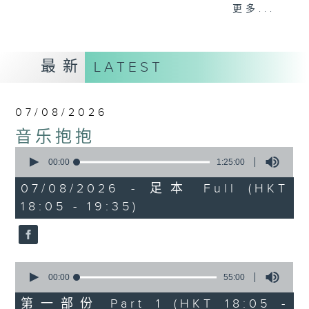
会请热爱音乐的听众到现场述说「乐光情
更多...
话」，重温那些年欣赏美妙旋律的记忆.....
每周一到周五晚上六点到七点半，欢迎一同体
验轻松自在的音乐抱抱!
最新
LATEST
07/08/2026
音乐抱抱
0
seconds
00:00
1:25:00
of
1
07/08/2026 - 足本 Full (HKT
hour,
18:05 - 19:35)
25
minutes,
0
seconds
0
seconds
00:00
55:00
of
55
第一部份 Part 1 (HKT 18:05 -