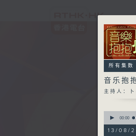
所有集数
音乐抱
主持人：卜
0
seconds
00:00
of
1
13/08/2
hour,