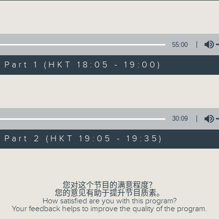
主持卜邦贻：享受被音乐拥抱的滋味
Volume
55:00
art 1 (HKT 18:05 - 19:00)
Volume
音乐抱抱
所有集数
30:09
art 2 (HKT 19:05 - 19:35)
您喜欢这个节目吗?
Volume
您对这个节目的满意程度？
主持人：卜邦贻
您的意见有助于提升节目质素。
卜邦贻的「音乐抱抱」，期盼在夜幕低垂，
How satisfied are you with this program?
Your feedback helps to improve the quality of the program.
类型不同感觉的音乐，给听众朋友充满热情