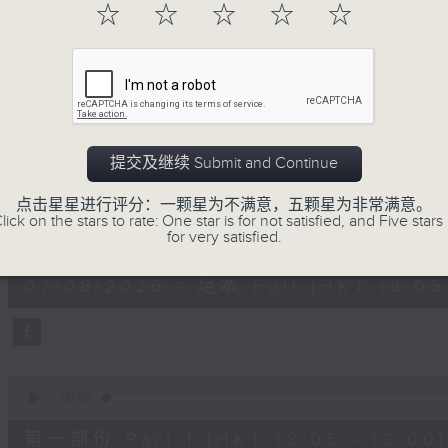
☆
☆
☆
☆
☆
进歌手，音乐创作者分享「星星点灯」的入
场述说「乐光情话」，重温那些年欣赏美妙旋律
七点半，欢迎一同体验轻松自在的音乐抱抱!
07/08/2026
提交及继续 Submit and Continue
音乐抱抱
点击星星进行评分：一颗星为不满意，五颗星为非常满意。
lick on the stars to rate: One star is for not satisfied, and Five stars 
0
for very satisfied.
seconds
00:00
of
1
07/08/2026 - 足本 Full (HKT 18:05 
hour,
25
minutes,
0
seconds
Volume
90%
0
seconds
00:00
of
55
第一部份 Part 1 (HKT 18:05 - 19:00)
minutes,