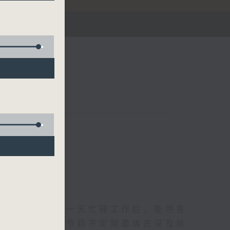
华灯初上，结束一天忙碌工作后，能用各
和活力的拥抱。节目不定期邀请资深及新