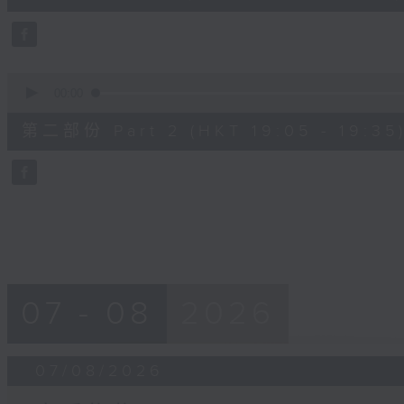
0
seconds
Volume
90%
0
seconds
00:00
of
30
第二部份 Part 2 (HKT 19:05 - 19:35
minutes,
9
seconds
Volume
90%
07 - 08
2026
07/08/2026