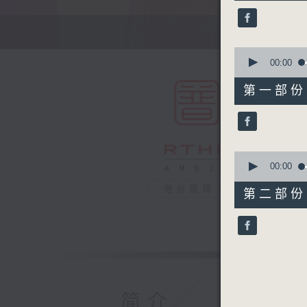
24
minutes,
59
seconds
90%
0
seconds
00:00
of
55
第一部份 P
minutes,
0
seconds
90%
0
seconds
00:00
of
30
电台直播
第二部份 P
minutes,
9
seconds
90%
简介