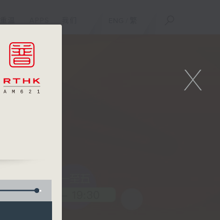
重温
APPS
我们
ENG
/
繁
X