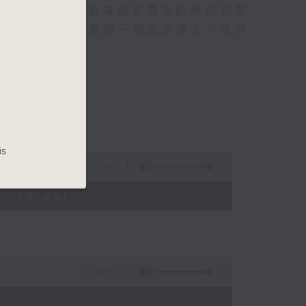
行成名经历，也会请热爱音乐的听众到现
的记忆.....每周一到周五晚上六点到
is
1:25:00
- 19:35)
55:00