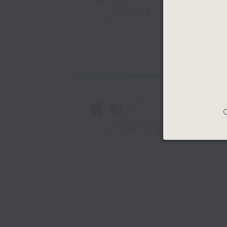
GIST
最新
C
LATEST