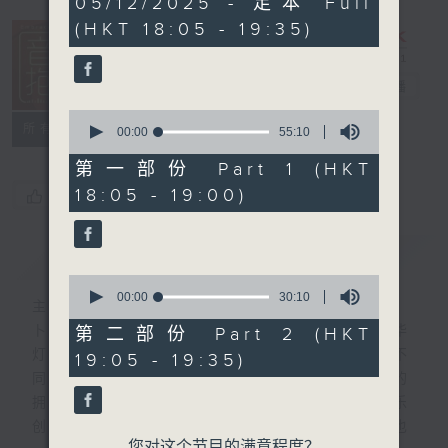
05/12/2025 - 足本 Full
hour,
(HKT 18:05 - 19:35)
25
minutes,
0
seconds
音乐抱抱
电台直播
0
所有集数
seconds
00:00
55:10
of
55
第一部份 Part 1 (HKT
minutes,
18:05 - 19:00)
您喜欢这个节目吗?
10
seconds
简介
GIST
0
seconds
00:00
30:10
主持人：卜邦贻
of
30
卜邦贻的「音乐抱抱」，期盼在夜幕低垂，华
第二部份 Part 2 (HKT
minutes,
灯初上，结束一天忙碌工作后，能用各类型不
19:05 - 19:35)
10
seconds
同感觉的音乐，给听众朋友充满热情和活力的
拥抱。节目不定期邀请资深及新进歌手，音乐
创作者分享「星星点灯」的入行成名经历，也
您对这个节目的满意程度？