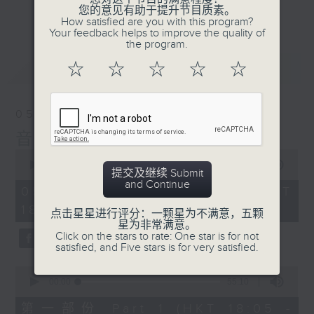
会请热爱音乐的听众到现场述说「乐光情
更多...
您的意见有助于提升节目质素。
话」，重温那些年欣赏美妙旋律的记忆.....
How satisfied are you with this program?
Your feedback helps to improve the quality of
每周一到周五晚上六点到七点半，欢迎一同体
the program.
验轻松自在的音乐抱抱!
最新
LATEST
☆
☆
☆
☆
☆
05/08/2026
音乐抱抱
0
seconds
00:00
1:25:00
提交及继续 Submit
of
and Continue
1
05/08/2026 - 足本 Full (HKT
hour,
18:05 - 19:35)
25
点击星星进行评分：一颗星为不满意，五颗
minutes,
星为非常满意。
0
Click on the stars to rate: One star is for not
seconds
satisfied, and Five stars is for very satisfied.
0
seconds
00:00
55:10
of
55
第一部份 Part 1 (HKT 18:05 -