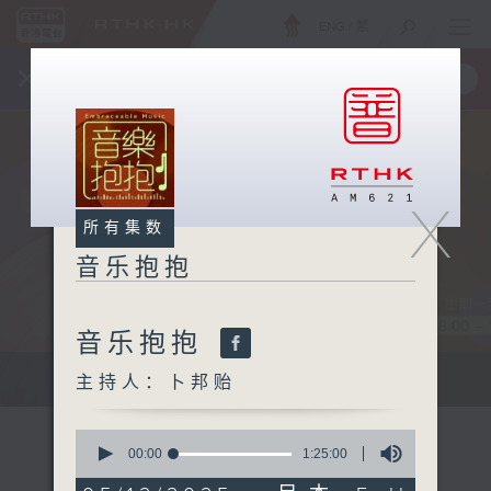
ENG
/
繁
×
全新 RTHK On The Go
取得
一手掌握 RTHK 电台、电视节目
X
所有集数
音乐抱抱
音乐抱抱
主持卜邦贻：享受被音乐拥抱的滋味
主持人：卜邦贻
0
seconds
00:00
1:25:00
of
1