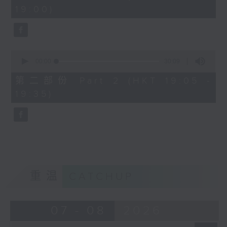
minutes,
19:00)
10
seconds
0
seconds
00:00
30:09
of
30
第二部份 Part 2 (HKT 19:05 -
minutes,
19:35)
9
seconds
重温
CATCHUP
07 - 08
2026