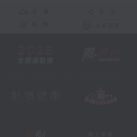
交 通
社 交
联 络
公众回馈