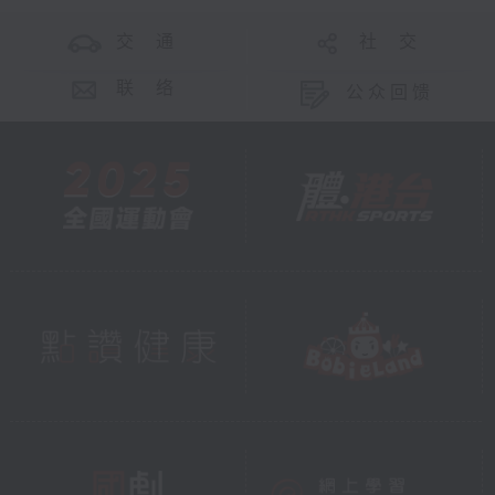
交 通
社 交
联 络
公众回馈