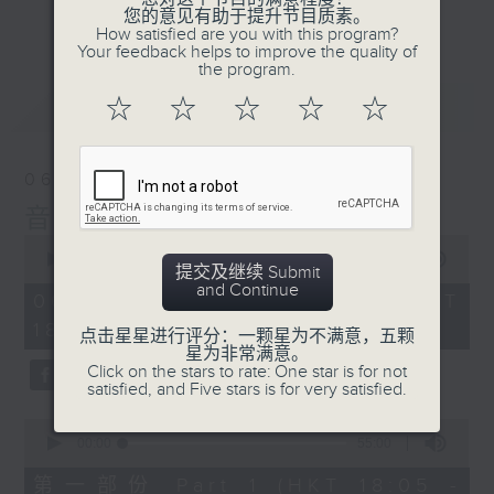
会请热爱音乐的听众到现场述说「乐光情
更多...
您的意见有助于提升节目质素。
话」，重温那些年欣赏美妙旋律的记忆.....
How satisfied are you with this program?
Your feedback helps to improve the quality of
每周一到周五晚上六点到七点半，欢迎一同体
the program.
验轻松自在的音乐抱抱!
最新
LATEST
☆
☆
☆
☆
☆
06/08/2026
音乐抱抱
0
seconds
00:00
1:24:59
提交及继续 Submit
of
and Continue
1
06/08/2026 - 足本 Full (HKT
hour,
18:05 - 19:35)
24
点击星星进行评分：一颗星为不满意，五颗
minutes,
星为非常满意。
59
Click on the stars to rate: One star is for not
seconds
satisfied, and Five stars is for very satisfied.
0
seconds
00:00
55:00
of
55
第一部份 Part 1 (HKT 18:05 -