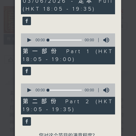
03/06/2026 - 足本 Full
seconds
(HKT 18:05 - 19:35)
音乐抱抱
电台直播
0
所有集数
seconds
00:00
00:00
of
0
第一部份 Part 1 (HKT
seconds
18:05 - 19:00)
您喜欢这个节目吗?
简介
GIST
0
seconds
00:00
00:00
主持人：卜邦贻
of
0
卜邦贻的「音乐抱抱」，期盼在夜幕低垂，华
第二部份 Part 2 (HKT
seconds
灯初上，结束一天忙碌工作后，能用各类型不
19:05 - 19:35)
同感觉的音乐，给听众朋友充满热情和活力的
拥抱。节目不定期邀请资深及新进歌手，音乐
创作者分享「星星点灯」的入行成名经历，也
您对这个节目的满意程度？