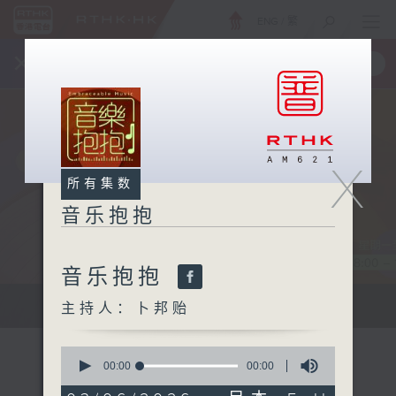
ENG
/
繁
×
全新 RTHK On The Go
取得
一手掌握 RTHK 电台、电视节目
X
所有集数
音乐抱抱
音乐抱抱
主持卜邦贻：享受被音乐拥抱的滋味
主持人：卜邦贻
0
seconds
00:00
00:00
of
0