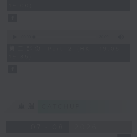
minutes,
19:00)
0
seconds
0
seconds
00:00
30:09
of
30
第二部份 Part 2 (HKT 19:05 -
minutes,
19:35)
9
seconds
重温
CATCHUP
07 - 08
2026