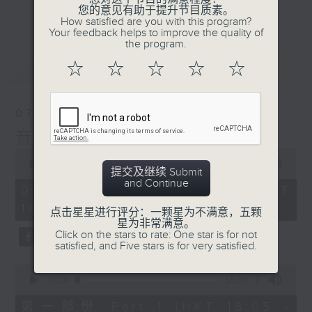
会请热爱音乐的听众到现场述说「乐光情
更多...
您的意见有助于提升节目质素。
话」，重温那些年欣赏美妙旋律的记忆.....
How satisfied are you with this program?
Your feedback helps to improve the quality of
每周一到周五晚上六点到七点半，欢迎一同体
the program.
验轻松自在的音乐抱抱!
最新
LATEST
☆
☆
☆
☆
☆
07/08/2026
音乐抱抱
0
seconds
00:00
1:25:00
提交及继续 Submit
of
and Continue
1
07/08/2026 - 足本 Full (HKT
hour,
18:05 - 19:35)
25
点击星星进行评分：一颗星为不满意，五颗
minutes,
星为非常满意。
0
Click on the stars to rate: One star is for not
seconds
satisfied, and Five stars is for very satisfied.
0
seconds
00:00
55:00
of
55
第一部份 Part 1 (HKT 18:05 -