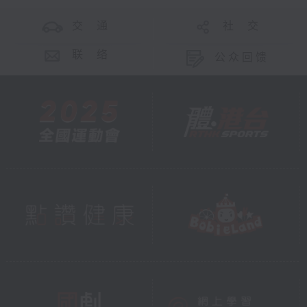
交 通
社 交
联 络
公众回馈