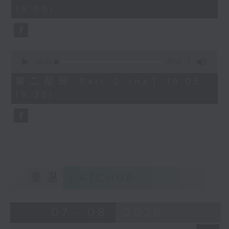
minutes,
19:00)
0
seconds
0
seconds
00:00
30:09
of
30
第二部份 Part 2 (HKT 19:05 -
minutes,
19:35)
9
seconds
重温
CATCHUP
07 - 08
2026