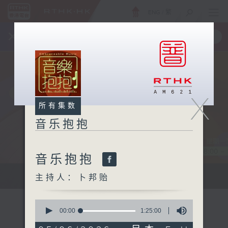
ENG
/
繁
×
全新 RTHK On The Go
取得
一手掌握 RTHK 电台、电视节目
X
所有集数
音乐抱抱
音乐抱抱
主持卜邦贻：享受被音乐拥抱的滋味
主持人：卜邦贻
0
seconds
00:00
1:25:00
of
1