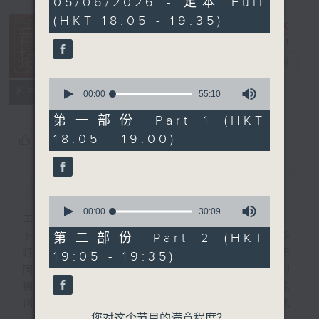
05/06/2026 - 足本 Full
hour,
(HKT 18:05 - 19:35)
25
minutes,
0
seconds
音乐抱抱
电台直播
0
所有集数
seconds
00:00
55:10
of
55
第一部份 Part 1 (HKT
minutes,
18:05 - 19:00)
您喜欢这个节目吗?
10
seconds
简介
GIST
0
seconds
00:00
30:09
主持人：卜邦贻
of
30
卜邦贻的「音乐抱抱」，期盼在夜幕低垂，华
第二部份 Part 2 (HKT
minutes,
灯初上，结束一天忙碌工作后，能用各类型不
19:05 - 19:35)
9
seconds
同感觉的音乐，给听众朋友充满热情和活力的
拥抱。节目不定期邀请资深及新进歌手，音乐
创作者分享「星星点灯」的入行成名经历，也
您对这个节目的满意程度？