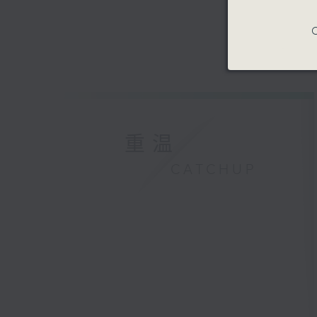
C
重温
CATCHUP