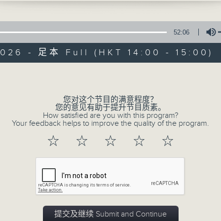
样的变革? 叶国华以「五十年后」为题作清
52:06
026 - 足本 Full (HKT 14:00 - 15:00)
Volume
01/08/2026
您对这个节目的满意程度？
您的意见有助于提升节目质素。
How satisfied are you with this program?
盛世再临系列：八一建军节
Your feedback helps to improve the quality of the program.
0
☆
☆
☆
☆
☆
seconds
00:00
of
53
01/08/2026 - 足本 Full (HKT 14:00 
minutes,
14
seconds
Volume
90%
提交及继续 Submit and Continue