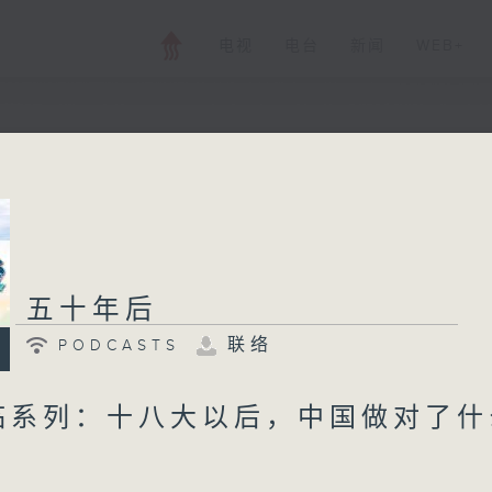
电视
电台
新闻
WEB+
五十年后
PODCASTS
联络
所有集数
五十年后
联络
PODCASTS
您喜欢这个节目吗?
临系列：十八大以后，中国做对了什
邓小平承诺「香港 50 年不变」，然而五十