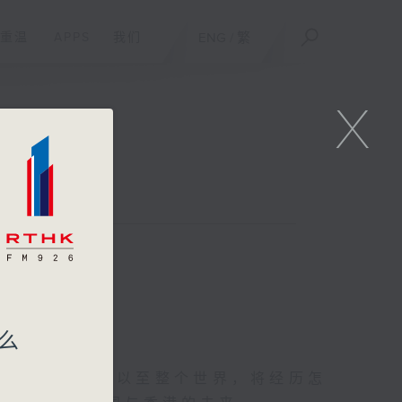
重温
APPS
我们
ENG
/
繁
X
么
年后香港、中国以至整个世界，将经历怎