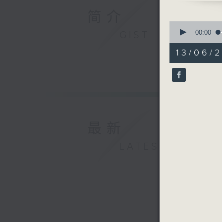
简介
0
seconds
00:00
GIST
of
52
13/06/2
minutes,
6
seconds
90%
最新
LATEST