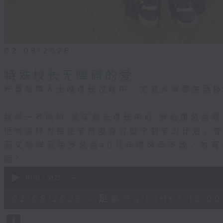
02/08/2026
特殊校长无障碍的爱
严重智障人士喺成长过程中，尤其系掌握生活
我哋一齐听听 灵实恩光成长中心 罗启康总监
佢哋点样为每位学员度身订做个别学习计划，
而又喺咩驱使罗总监40几年嚟风雨不改，为
呢？
0
seconds
00:00
50:25
of
50
02/08/2026 - 足本 Full (HKT 13:00 
minutes,
25
seconds
Volume