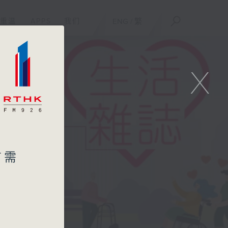
重温
APPS
我们
ENG
/
繁
X
有需