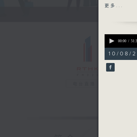
有位发明家
更多...
地形爬楼机
有需要人士
今个星期，
0
弱、以动解
seconds
00:00
51:
of
51
10/08/2
minutes,
32
seconds
90%
电台直播