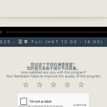
凭佢嘅专业同经验，研发咗一部可以上落楼梯嘅
器人」，仲成立义工团队，提供上落楼梯服务，
非常人物生活杂志
跨越出行障碍！
一齐听听『拾级善行』嘅李兆麟分享佢哋点样以
困啦!香港好多旧楼都冇
32
025 - 足本 Full (HKT 13:00 - 14:00)
非常人物生活杂志
Volume
FACEBOOK
联络
所有集数
您对这个节目的满意程度？
您的意见有助于提升节目质素。
How satisfied are you with this program?
Your feedback helps to improve the quality of the program.
您喜欢这个节目吗?
☆
☆
☆
☆
☆
主持人：张伟基、杨诗敏、邱焱、严楚碧
香港电台第一台自2008年推出《非常人物