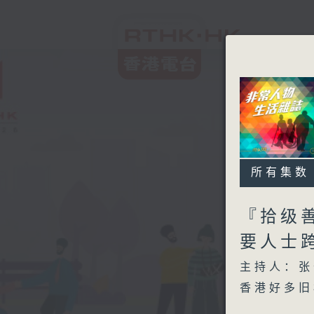
所有集数
『拾级
要人士
主持人：张
香港好多旧