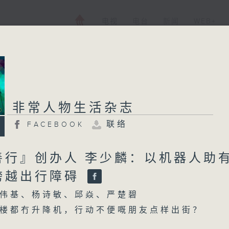
电视
电台
新闻
WEB+
非常人物生活杂志
联络
FACEBOOK
善行』创办人 李少麟：以机器人助
跨越出行障碍
伟基、杨诗敏、邱焱、严楚碧
楼都冇升降机，行动不便嘅朋友点样出街？