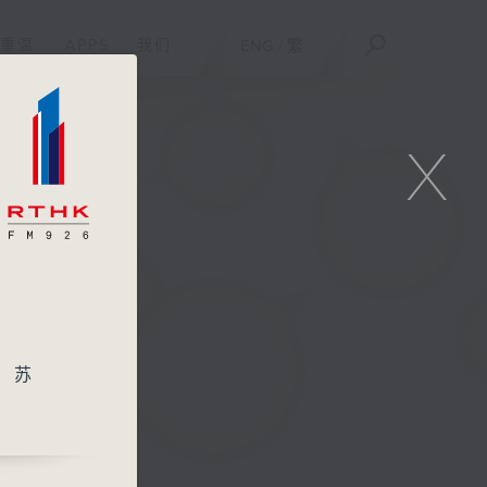
重温
APPS
我们
ENG
/
繁
X
、苏