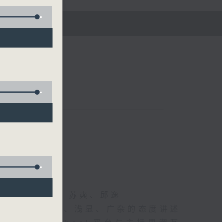
五)
黄仲远、海林、苏奭、邱逸
》以轻松、风趣、浅显、广杂的态度讲述