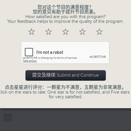
不同题材。喜爱讲东讲西、文化通识的朋友，欢
您对这个节目的满意程度？
动。
您的意见有助于提升节目质素。
How satisfied are you with this program?
Your feedback helps to improve the quality of the program.
☆
☆
☆
☆
☆
05/08/2026
旅行遇上高山反应
主持：苏奭
提交及继续 Submit and Continue
嘉宾：冯天乐、钟浩然医生
点击星星进行评分：一颗星为不满意，五颗星为非常满意。
0
lick on the stars to rate: One star is for not satisfied, and Five stars 
seconds
00:00
for very satisfied.
of
1
05/08/2026 - 足本 Full (HKT 22:35
hour,
20
minutes,
59
seconds
Volume
90%