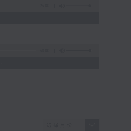
25:00
)
56:09
)