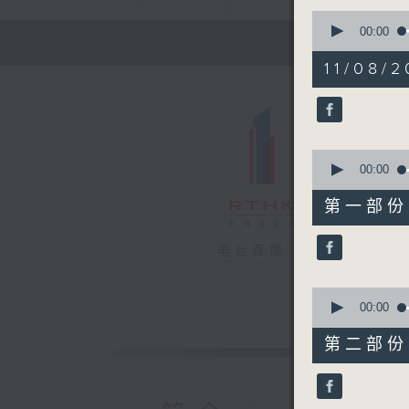
0
seconds
00:00
of
1
11/08/2
hour,
16
minutes,
9
seconds
90%
0
seconds
00:00
of
22
第一部份 P
minutes,
10
seconds
电台直播
90%
0
seconds
00:00
of
54
第二部份 P
minutes,
9
seconds
90%