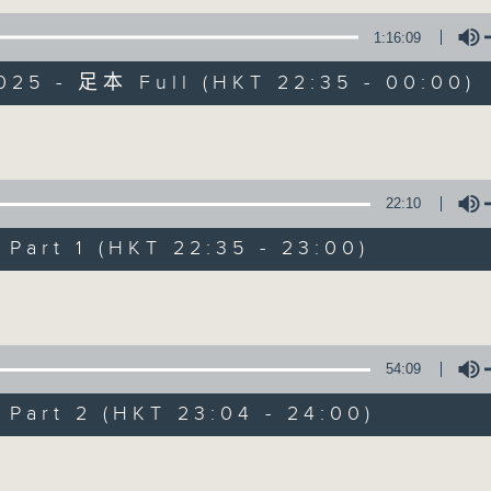
1:16:09
扩阔知识领域，网罗文化通识！
025 - 足本 Full (HKT 22:35 - 00:00)
Volume
22:10
讲东讲西 (星期一至
art 1 (HKT 22:35 - 23:00)
联络
所有集数
Volume
您喜欢这个节目吗?
54:09
art 2 (HKT 23:04 - 24:00)
主持人：马鼎盛、岑逸飞、马恩赐、邓达智、
Volume
扩阔知识领域，网罗文化通识！《讲东讲西