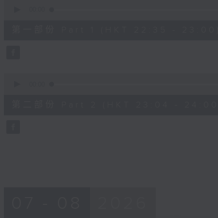
0
seconds
00:00
of
25
第一部份 Part 1 (HKT 22:35 - 23:00
minutes,
0
seconds
Volume
90%
0
seconds
00:00
of
56
第二部份 Part 2 (HKT 23:04 - 24:00
minutes,
9
seconds
Volume
90%
07 - 08
2026