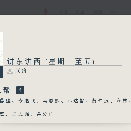
电视
电台
新闻
WEB+
讲东讲西 (星期一至五)
联络
人帮
鼎盛、岑逸飞、马恩赐、邓达智、黄仲远、海林
盛、马恩赐、余汝信