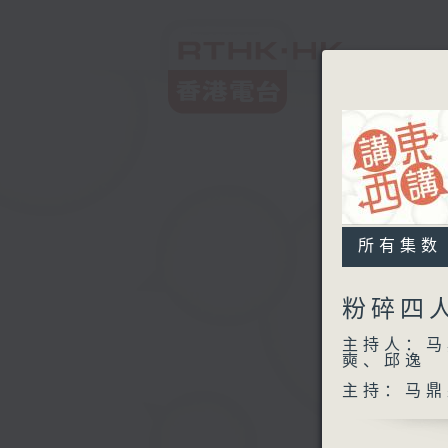
所有集数
粉碎四
主持人：马
奭、邱逸
主持：马鼎