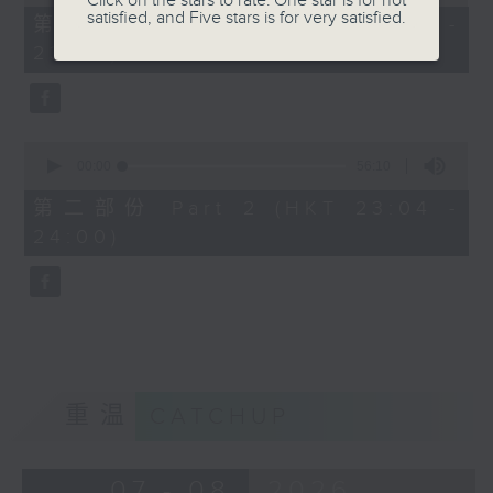
Click on the stars to rate: One star is for not
of
satisfied, and Five stars is for very satisfied.
25
第一部份 Part 1 (HKT 22:35 -
minutes,
23:00)
10
seconds
0
seconds
00:00
56:10
of
56
第二部份 Part 2 (HKT 23:04 -
minutes,
24:00)
10
seconds
重温
CATCHUP
07 - 08
2026