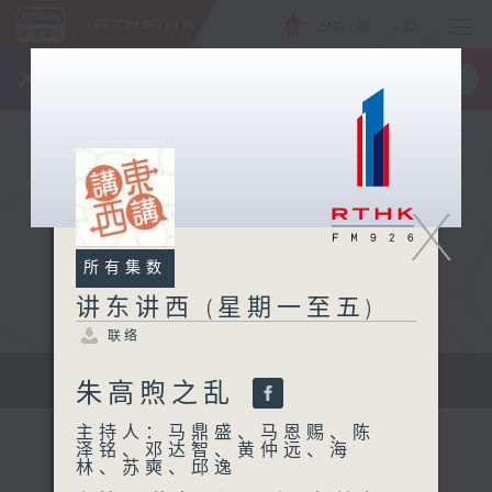
ENG
/
繁
×
全新 RTHK On The Go
取得
一手掌握 RTHK 电台、电视节目
X
所有集数
讲东讲西 (星期一至五)
联络
扩阔知识领域，网罗文化通识！
朱高煦之乱
主持人：马鼎盛、马恩赐、陈
泽铭、邓达智、黄仲远、海
林、苏奭、邱逸