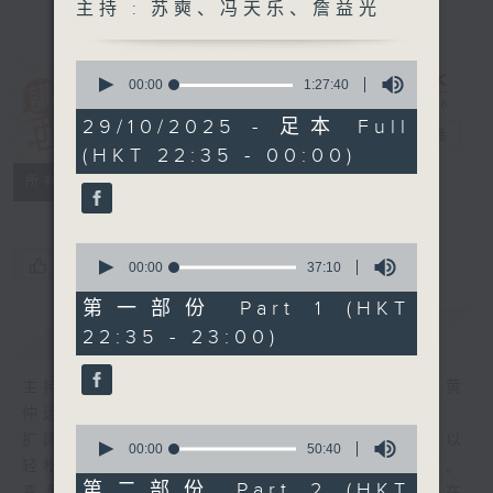
主持 : 苏奭、冯天乐、詹益光
0
seconds
00:00
1:27:40
of
讲东讲西 (星期
1
29/10/2025 - 足本 Full
一至五)
电台直播
hour,
(HKT 22:35 - 00:00)
27
minutes,
联络
所有集数
40
seconds
0
您喜欢这个节目吗?
seconds
00:00
37:10
of
37
第一部份 Part 1 (HKT
minutes,
简介
GIST
22:35 - 23:00)
10
seconds
主持人：马鼎盛、马恩赐、陈泽铭、邓达智、黄
仲远、海林、苏奭、邱逸
0
扩阔知识领域，网罗文化通识！《讲东讲西》以
seconds
00:00
50:40
of
轻松、风趣、浅显、广杂的态度讲述不同题材。
50
第二部份 Part 2 (HKT