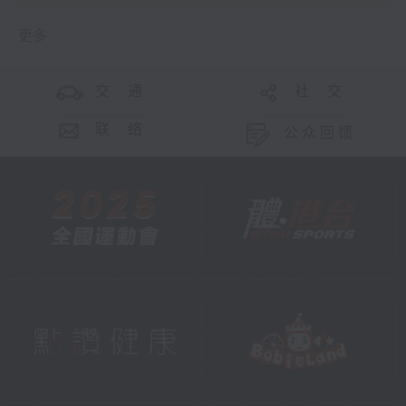
更多 ...
交 通
社 交
联 络
公众回馈