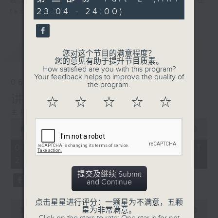
喜爱讲东讲西、文化通识的朋友，欢迎在
minutes,
23:04 - 24:00)
40
facebook平台与主持思潮互动。
seconds
最新
LATEST
您对这个节目的满意程度？
您的意见有助于提升节目质素。
How satisfied are you with this program?
Your feedback helps to improve the quality of
06/08/2026
the program.
讲时装已死？
☆
☆
☆
☆
☆
主持：邓达智、海林
0
seconds
00:00
1:21:00
of
1
06/08/2026 - 足本 Full (HKT
hour,
22:35 - 24:00)
21
minutes,
提交及继续 Submit
0
and Continue
seconds
点击星星进行评分：一颗星为不满意，五颗
0
星为非常满意。
seconds
00:00
25:10