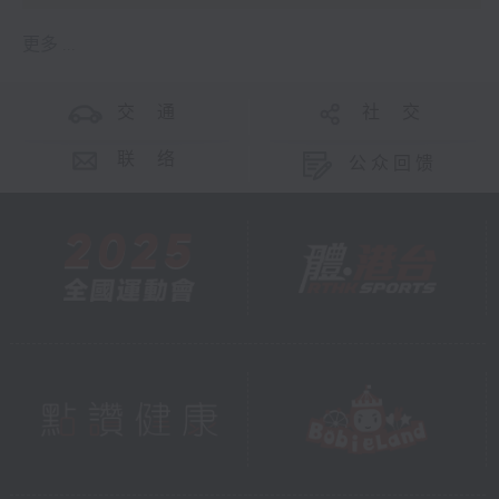
更多 ...
交 通
社 交
联 络
公众回馈