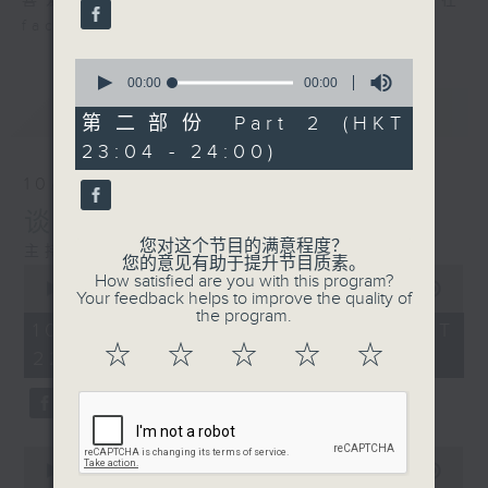
喜爱讲东讲西、文化通识的朋友，欢迎在
facebook平台与主持思潮互动。
0
seconds
00:00
00:00
of
最新
LATEST
0
第二部份 Part 2 (HKT
seconds
23:04 - 24:00)
10/08/2026
谈电影「洛奇系列」及史泰龙
您对这个节目的满意程度？
主持：马鼎盛、马恩赐、余汝信
您的意见有助于提升节目质素。
0
How satisfied are you with this program?
seconds
00:00
1:21:00
Your feedback helps to improve the quality of
of
the program.
1
10/08/2026 - 足本 Full (HKT
hour,
☆
☆
☆
☆
☆
22:35 - 24:00)
21
minutes,
0
seconds
0
seconds
00:00
25:10