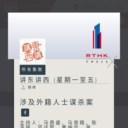
ENG
/
繁
×
全新 RTHK On The Go
取得
一手掌握 RTHK 电台、电视节目
X
所有集数
讲东讲西 (星期一至五)
联络
扩阔知识领域，网罗文化通识！
涉及外籍人士谋杀案
主持人：马鼎盛、马恩赐、陈
泽铭、邓达智、黄仲远、海