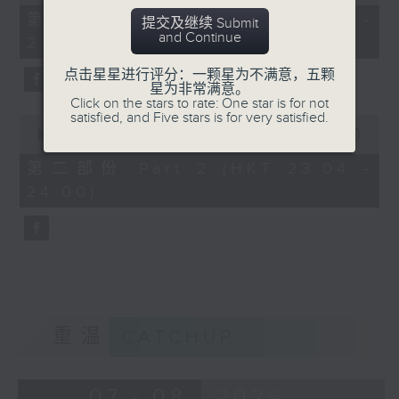
of
25
第一部份 Part 1 (HKT 22:35 -
提交及继续 Submit
minutes,
and Continue
23:00)
10
seconds
点击星星进行评分：一颗星为不满意，五颗
星为非常满意。
Click on the stars to rate: One star is for not
satisfied, and Five stars is for very satisfied.
0
seconds
00:00
56:10
of
56
第二部份 Part 2 (HKT 23:04 -
minutes,
24:00)
10
seconds
重温
CATCHUP
07 - 08
2026