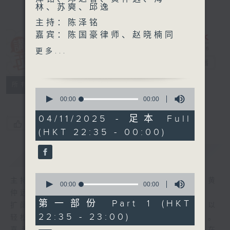
林、苏奭、邱逸
主持：陈泽铭
嘉宾：陈国豪律师、赵晓楠同
学
讲东讲西 (星期
更多...
一至五)
电台直播
联络
所有集数
0
seconds
00:00
00:00
of
0
04/11/2025 - 足本 Full
您喜欢这个节目吗?
seconds
(HKT 22:35 - 00:00)
简介
GIST
0
主持人：马鼎盛、马恩赐、陈泽铭、邓达智、黄
seconds
00:00
00:00
of
仲远、海林、苏奭、邱逸
0
第一部份 Part 1 (HKT
扩阔知识领域，网罗文化通识！《讲东讲西》以
seconds
22:35 - 23:00)
轻松、风趣、浅显、广杂的态度讲述不同题材。