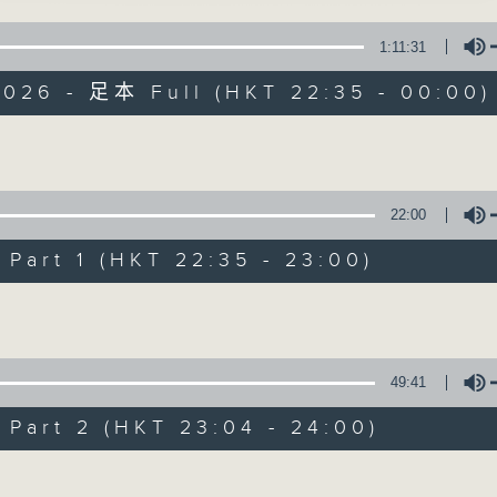
1:11:31
扩阔知识领域，网罗文化通识！
2026 - 足本 Full (HKT 22:35 - 00:00)
Volume
讲东讲西 (星期一至
22:00
art 1 (HKT 22:35 - 23:00)
联络
所有集数
Volume
您喜欢这个节目吗?
49:41
art 2 (HKT 23:04 - 24:00)
主持人：马鼎盛、马恩赐、邓达智、黄仲远、
扩阔知识领域，网罗文化通识！《讲东讲西
Volume