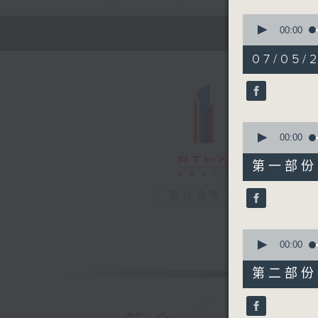
0
seconds
00:00
of
1
07/05/
hour,
11
minutes,
31
seconds
90%
0
seconds
00:00
of
22
第一部份 P
minutes,
0
seconds
电台直播
90%
0
seconds
00:00
of
49
第二部份 P
minutes,
41
seconds
90%