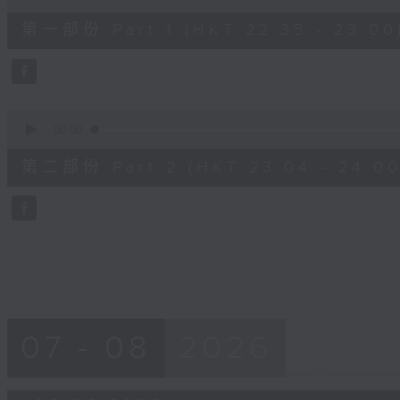
of
25
第一部份 Part 1 (HKT 22:35 - 23:00
minutes,
10
seconds
Volume
90%
0
seconds
00:00
of
56
第二部份 Part 2 (HKT 23:04 - 24:00
minutes,
10
seconds
Volume
90%
07 - 08
2026