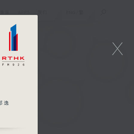
重温
APPS
我们
ENG
/
繁
X
邱逸