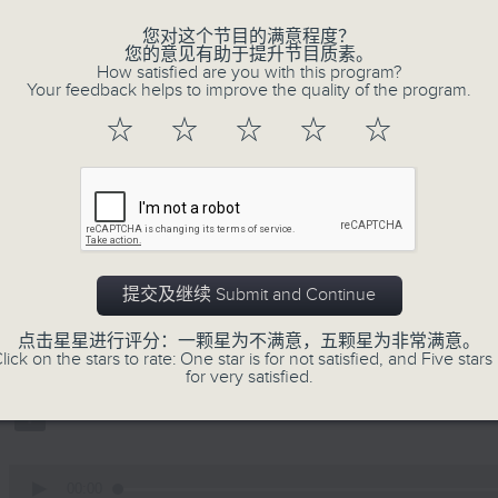
不同题材。喜爱讲东讲西、文化通识的朋友，欢
动。
您对这个节目的满意程度？
您的意见有助于提升节目质素。
How satisfied are you with this program?
Your feedback helps to improve the quality of the program.
☆
☆
☆
☆
☆
06/08/2026
讲时装已死？
主持：邓达智、海林
提交及继续 Submit and Continue
0
seconds
00:00
of
点击星星进行评分：一颗星为不满意，五颗星为非常满意。
1
lick on the stars to rate: One star is for not satisfied, and Five stars 
06/08/2026 - 足本 Full (HKT 22:35
hour,
for very satisfied.
21
minutes,
0
seconds
Volume
90%
0
seconds
00:00