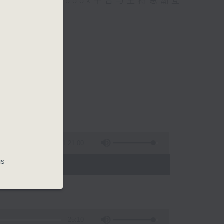
迎在facebook平台与主持思潮互
1:21:00
is
 - 24:00)
25:10