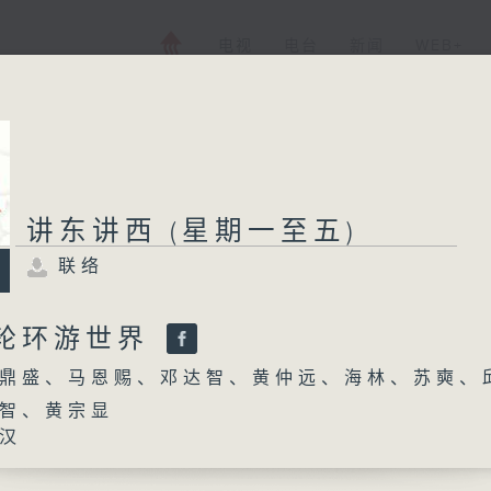
电视
电台
新闻
WEB+
讲东讲西 (星期一至五)
联络
邮轮环游世界
鼎盛、马恩赐、邓达智、黄仲远、海林、苏奭、
智、黄宗显
汉