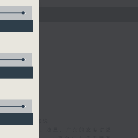
五)
海林、苏奭、邱逸
》以轻松、风趣、浅显、广杂的态度讲述