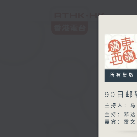
所有集数
90日
主持人：马
主持：邓达
嘉宾：雷文