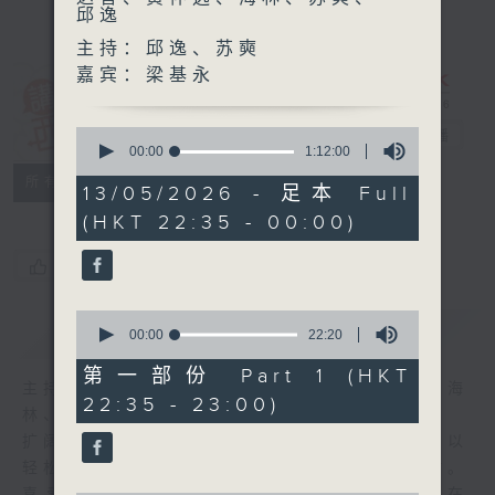
邱逸
主持：邱逸、苏奭
嘉宾：梁基永
讲东讲西 (星期
0
一至五)
电台直播
seconds
00:00
1:12:00
of
联络
所有集数
1
13/05/2026 - 足本 Full
hour,
(HKT 22:35 - 00:00)
12
minutes,
0
您喜欢这个节目吗?
seconds
0
简介
GIST
seconds
00:00
22:20
of
22
第一部份 Part 1 (HKT
minutes,
主持人：马鼎盛、马恩赐、邓达智、黄仲远、海
22:35 - 23:00)
20
林、苏奭、邱逸
seconds
扩阔知识领域，网罗文化通识！《讲东讲西》以
轻松、风趣、浅显、广杂的态度讲述不同题材。