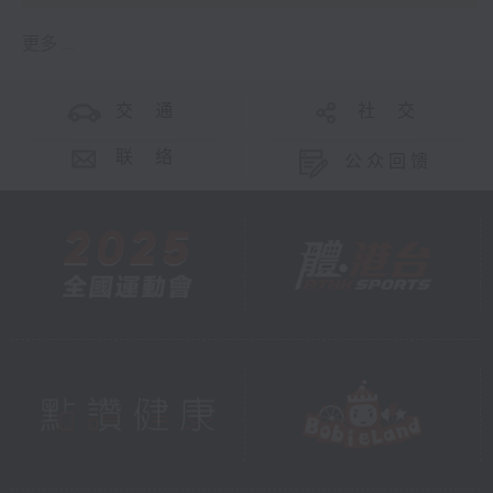
更多 ...
交 通
社 交
联 络
公众回馈