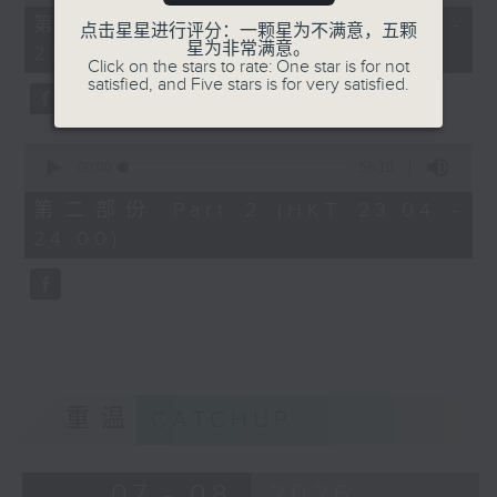
of
25
第一部份 Part 1 (HKT 22:35 -
点击星星进行评分：一颗星为不满意，五颗
minutes,
星为非常满意。
23:00)
10
Click on the stars to rate: One star is for not
seconds
satisfied, and Five stars is for very satisfied.
0
seconds
00:00
56:10
of
56
第二部份 Part 2 (HKT 23:04 -
minutes,
24:00)
10
seconds
重温
CATCHUP
07 - 08
2026