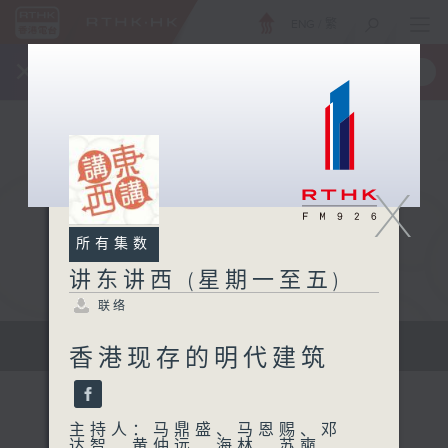
ENG
/
繁
×
全新 RTHK On The Go
取得
一手掌握 RTHK 电台、电视节目
X
所有集数
讲东讲西 (星期一至五)
联络
扩阔知识领域，网罗文化通识！
香港现存的明代建筑
主持人：马鼎盛、马恩赐、邓
达智、黄仲远、海林、苏奭、