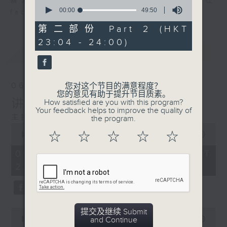
喜爱讲东讲西、文化通识的朋友，欢迎在
0
seconds
00:00
49:50
facebook平台与主持思潮互动。
of
49
第二部份 Part 2 (HKT
minutes,
23:04 - 24:00)
50
最新
LATEST
seconds
06/08/2026
您对这个节目的满意程度？
您的意见有助于提升节目质素。
讲时装已死？
How satisfied are you with this program?
Your feedback helps to improve the quality of
主持：邓达智、海林
the program.
0
☆
☆
☆
☆
☆
seconds
00:00
1:21:00
of
1
06/08/2026 - 足本 Full (HKT
hour,
22:35 - 24:00)
21
minutes,
0
seconds
0
提交及继续 Submit
seconds
and Continue
00:00
25:10