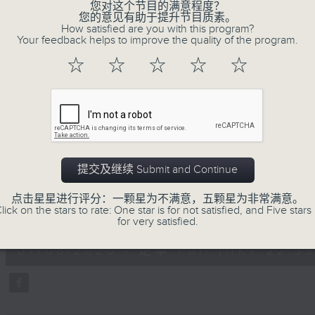
不同题材。喜爱讲东讲西、文化通识的朋友，欢
您对这个节目的满意程度？
您的意见有助于提升节目质素。
动。
How satisfied are you with this program?
Your feedback helps to improve the quality of the program.
☆
☆
☆
☆
☆
07/08/2026
用中乐破世界纪录
提交及继续 Submit and Continue
主持：海林
嘉宾：唐梓彬、钱敏华
点击星星进行评分：一颗星为不满意，五颗星为非常满意。
lick on the stars to rate: One star is for not satisfied, and Five stars 
0
for very satisfied.
seconds
00:00
of
1
07/08/2026 - 足本 Full (HKT 22:35
hour,
9
minutes,
23
seconds
Volume
90%