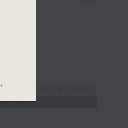
迎在facebook平台与主持思潮互
is
1:09:23
 - 00:00)