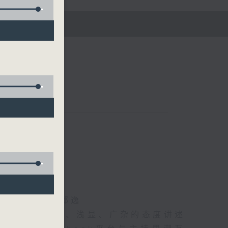
五)
海林、苏奭、邱逸
》以轻松、风趣、浅显、广杂的态度讲述