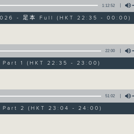
1:12:52
扩阔知识领域，网罗文化通识！
2026 - 足本 Full (HKT 22:35 - 00:00)
Volume
22:00
讲东讲西 (星期一至
art 1 (HKT 22:35 - 23:00)
联络
所有集数
Volume
51:02
您喜欢这个节目吗?
art 2 (HKT 23:04 - 24:00)
主持人：马鼎盛、马恩赐、邓达智、黄仲远、
Volume
扩阔知识领域，网罗文化通识！《讲东讲西