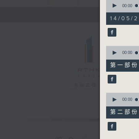
0
seconds
00:00
of
1
14/05/
hour,
12
minutes,
52
seconds
90%
0
seconds
00:00
of
22
第一部份 P
minutes,
0
seconds
90%
电台直播
0
seconds
00:00
of
51
第二部份 P
minutes,
2
seconds
90%