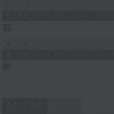
0
seconds
00:00
of
21
第一部份 Part 1 (HKT 22:35 - 23:00
minutes,
0
seconds
Volume
90%
0
seconds
00:00
of
48
第二部份 Part 2 (HKT 23:04 - 24:00
minutes,
33
seconds
Volume
90%
07 - 08
2026