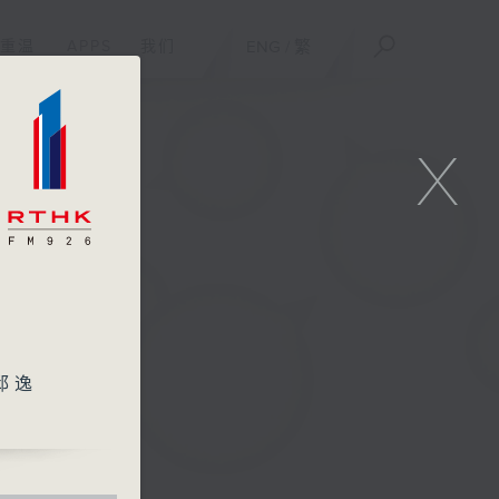
重温
APPS
我们
ENG
/
繁
X
邱逸