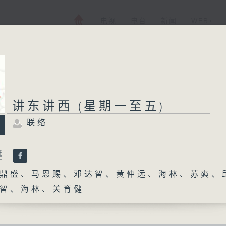
电视
电台
新闻
WEB+
讲东讲西 (星期一至五)
联络
舞
鼎盛、马恩赐、邓达智、黄仲远、海林、苏奭、
智、海林、关育健