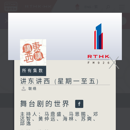
ENG
/
繁
×
全新 RTHK On The Go
取得
一手掌握 RTHK 电台、电视节目
X
所有集数
讲东讲西 (星期一至五)
联络
扩阔知识领域，网罗文化通识！
舞台剧的世界
主持人：马鼎盛、马恩赐、邓
达智、黄仲远、海林、苏奭、
邱逸