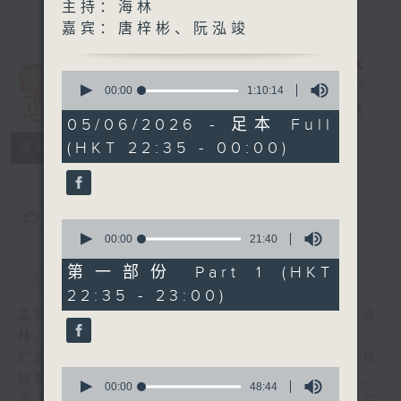
主持：海林
嘉宾：唐梓彬、阮泓竣
0
讲东讲西 (星期
seconds
00:00
1:10:14
of
一至五)
电台直播
1
05/06/2026 - 足本 Full
hour,
(HKT 22:35 - 00:00)
联络
10
所有集数
minutes,
14
seconds
您喜欢这个节目吗?
0
seconds
00:00
21:40
of
简介
GIST
21
第一部份 Part 1 (HKT
minutes,
22:35 - 23:00)
40
seconds
主持人：马鼎盛、马恩赐、邓达智、黄仲远、海
林、苏奭、邱逸
扩阔知识领域，网罗文化通识！《讲东讲西》以
0
轻松、风趣、浅显、广杂的态度讲述不同题材。
seconds
00:00
48:44