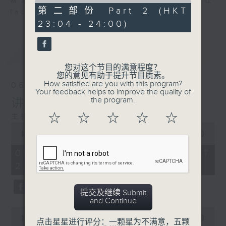
of
喜爱讲东讲西、文化通识的朋友，欢迎在
48
第二部份 Part 2 (HKT
facebook平台与主持思潮互动。
minutes,
23:04 - 24:00)
44
seconds
最新
LATEST
您对这个节目的满意程度？
您的意见有助于提升节目质素。
How satisfied are you with this program?
06/08/2026
Your feedback helps to improve the quality of
the program.
讲时装已死？
☆
☆
☆
☆
☆
主持：邓达智、海林
0
seconds
00:00
1:21:00
of
1
06/08/2026 - 足本 Full (HKT
hour,
22:35 - 24:00)
21
minutes,
0
seconds
提交及继续 Submit
and Continue
0
seconds
00:00
25:10
点击星星进行评分：一颗星为不满意，五颗