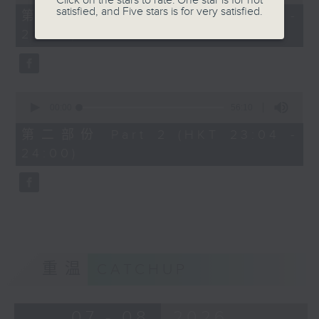
Click on the stars to rate: One star is for not
of
satisfied, and Five stars is for very satisfied.
25
第一部份 Part 1 (HKT 22:35 -
minutes,
23:00)
10
seconds
0
seconds
00:00
56:10
of
56
第二部份 Part 2 (HKT 23:04 -
minutes,
24:00)
10
seconds
重温
CATCHUP
07 - 08
2026