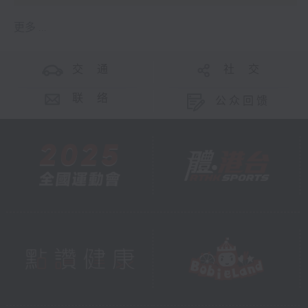
更多 ...
交 通
社 交
联 络
公众回馈