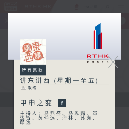
ENG
/
繁
×
全新 RTHK On The Go
取得
一手掌握 RTHK 电台、电视节目
X
所有集数
讲东讲西 (星期一至五)
联络
扩阔知识领域，网罗文化通识！
甲申之变
主持人：马鼎盛、马恩赐、邓
达智、黄仲远、海林、苏奭、
邱逸