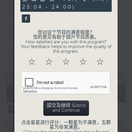
喜爱讲东讲西、文化通识的朋友，欢迎在
minutes,
23:04 - 24:00)
36
facebook平台与主持思潮互动。
seconds
最新
LATEST
您对这个节目的满意程度？
您的意见有助于提升节目质素。
How satisfied are you with this program?
Your feedback helps to improve the quality of
06/08/2026
the program.
讲时装已死？
☆
☆
☆
☆
☆
主持：邓达智、海林
0
seconds
00:00
1:21:00
of
1
06/08/2026 - 足本 Full (HKT
hour,
22:35 - 24:00)
21
minutes,
提交及继续 Submit
0
and Continue
seconds
点击星星进行评分：一颗星为不满意，五颗
0
星为非常满意。
seconds
00:00
25:10