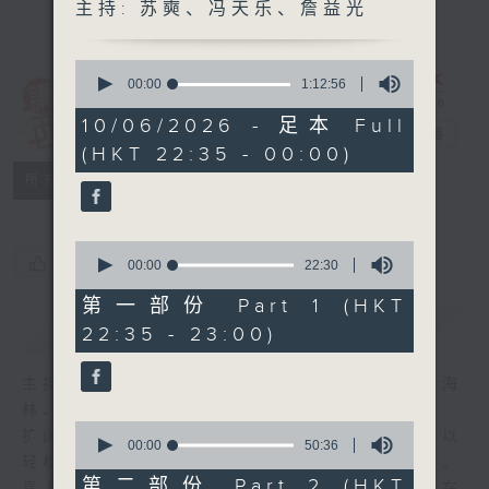
主持: 苏奭、冯天乐、詹益光
0
seconds
00:00
1:12:56
of
讲东讲西 (星期
1
10/06/2026 - 足本 Full
一至五)
电台直播
hour,
(HKT 22:35 - 00:00)
12
minutes,
联络
所有集数
56
seconds
0
您喜欢这个节目吗?
seconds
00:00
22:30
of
22
第一部份 Part 1 (HKT
minutes,
简介
GIST
22:35 - 23:00)
30
seconds
主持人：马鼎盛、马恩赐、邓达智、黄仲远、海
林、苏奭、邱逸
0
扩阔知识领域，网罗文化通识！《讲东讲西》以
seconds
00:00
50:36
of
轻松、风趣、浅显、广杂的态度讲述不同题材。
50
第二部份 Part 2 (HKT