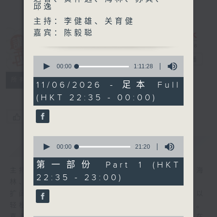
邱逸
主持：李健雄、关育健
嘉宾：陈毅聪
讲东讲西 (星期
0
一至五)
电台直播
seconds
00:00
1:11:28
of
联络
所有集数
1
11/06/2026 - 足本 Full
hour,
(HKT 22:35 - 00:00)
11
minutes,
28
您喜欢这个节目吗?
seconds
0
简介
GIST
seconds
00:00
21:20
of
21
第一部份 Part 1 (HKT
minutes,
主持人：马鼎盛、马恩赐、邓达智、黄仲远、海
22:35 - 23:00)
20
林、苏奭、邱逸
seconds
扩阔知识领域，网罗文化通识！《讲东讲西》以
轻松、风趣、浅显、广杂的态度讲述不同题材。