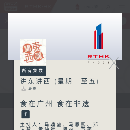
ENG
/
繁
×
全新 RTHK On The Go
取得
一手掌握 RTHK 电台、电视节目
X
所有集数
讲东讲西 (星期一至五)
联络
扩阔知识领域，网罗文化通识！
食在广州 食在非遗
主持人：马鼎盛、马恩赐、邓
达智、黄仲远、海林、苏奭、