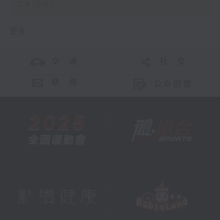
24:00)
更多 ...
交 通
社 交
联 络
公众回馈