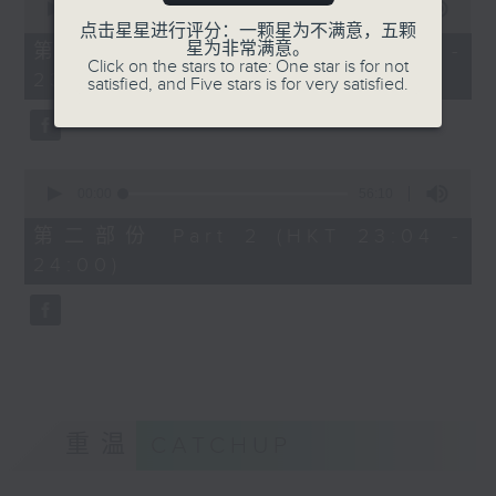
seconds
00:00
25:10
of
点击星星进行评分：一颗星为不满意，五颗
25
星为非常满意。
第一部份 Part 1 (HKT 22:35 -
minutes,
Click on the stars to rate: One star is for not
23:00)
10
satisfied, and Five stars is for very satisfied.
seconds
0
seconds
00:00
56:10
of
56
第二部份 Part 2 (HKT 23:04 -
minutes,
24:00)
10
seconds
重温
CATCHUP