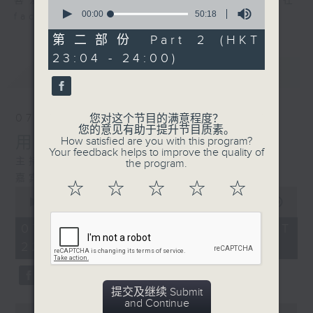
喜爱讲东讲西、文化通识的朋友，欢迎在
0
seconds
00:00
50:18
facebook平台与主持思潮互动。
of
50
第二部份 Part 2 (HKT
minutes,
23:04 - 24:00)
18
最新
LATEST
seconds
07/08/2026
您对这个节目的满意程度？
您的意见有助于提升节目质素。
用中乐破世界纪录
How satisfied are you with this program?
Your feedback helps to improve the quality of
主持：海林
the program.
嘉宾：唐梓彬、钱敏华
☆
☆
☆
☆
☆
0
seconds
00:00
1:21:00
of
1
07/08/2026 - 足本 Full (HKT
hour,
22:35 - 24:00)
21
minutes,
0
seconds
提交及继续 Submit
and Continue
0