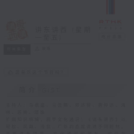
讲东讲西 (星期
一至五)
电台直播
联络
所有集数
您喜欢这个节目吗?
简介
GIST
主持人：马鼎盛、马恩赐、邓达智、黄仲远、海
林、苏奭、邱逸
扩阔知识领域，网罗文化通识！《讲东讲西》以
轻松、风趣、浅显、广杂的态度讲述不同题材。