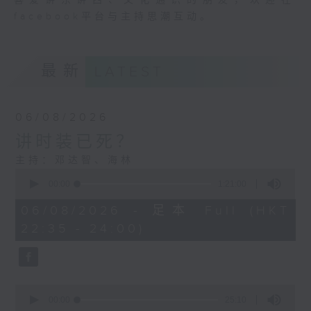
喜爱讲东讲西、文化通识的朋友，欢迎在
facebook平台与主持思潮互动。
最新
LATEST
06/08/2026
讲时装已死？
主持：邓达智、海林
0
seconds
00:00
1:21:00
of
1
06/08/2026 - 足本 Full (HKT
hour,
22:35 - 24:00)
21
minutes,
0
seconds
0
seconds
00:00
25:10