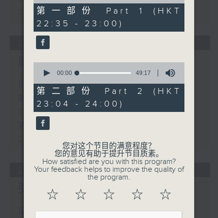
of
21
第一部份 Part 1 (HKT
24:00)
minutes,
22:35 - 23:00)
10
seconds
30/07/2026
厨出凤城
0
seconds
00:00
49:17
of
足本 Full (HKT 22:35 - 00:00)
49
第二部份 Part 2 (HKT
minutes,
第一部份 Part 1 (HKT 22:35 -
23:04 - 24:00)
17
23:00)
seconds
第二部份 Part 2 (HKT 23:04 -
24:00)
您对这个节目的满意程度？
您的意见有助于提升节目质素。
How satisfied are you with this program?
Your feedback helps to improve the quality of
29/07/2026
the program.
弘光政权
☆
☆
☆
☆
☆
足本 Full (HKT 22:35 - 00:00)