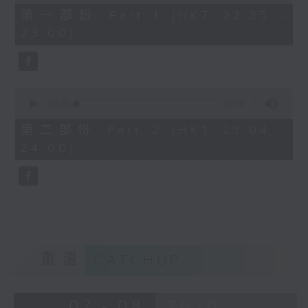
of
25
第一部份 Part 1 (HKT 22:35 -
minutes,
23:00)
10
seconds
0
seconds
00:00
56:10
of
56
第二部份 Part 2 (HKT 23:04 -
minutes,
24:00)
10
seconds
重温
CATCHUP
07 - 08
2026