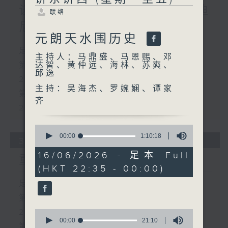
谈电影「的士司机」及罗拔迪
联络
尼路
元朗天水围历史
足本 Full (HKT 22:35 - 00:00)
主持人：马鼎盛、马恩赐、邓
第一部份 Part 1 (HKT 22:35 -
达智、黄仲远、海林、苏奭、
邱逸
23:00)
主持：吴海杰、罗婉娴、谭家
第二部份 Part 2 (HKT 23:04 -
齐
24:00)
0
seconds
00:00
1:10:18
31/07/2026
of
1
16/06/2026 - 足本 Full
重新认识水
hour,
(HKT 22:35 - 00:00)
10
minutes,
足本 Full (HKT 22:35 - 00:00)
18
seconds
第一部份 Part 1 (HKT 22:35 -
23:00)
0
seconds
00:00
21:10
第二部份 Part 2 (HKT 23:04 -