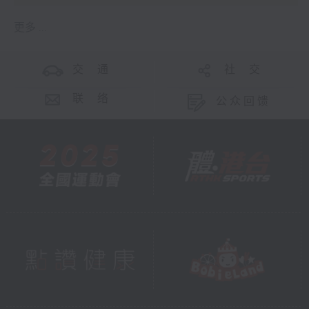
更多 ...
交 通
社 交
联 络
公众回馈