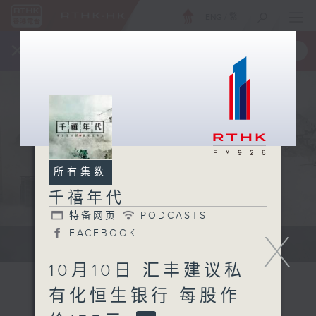
ENG
/
繁
×
全新 RTHK On The Go
取得
一手掌握 RTHK 电台、电视节目
所有集数
千禧年代
特备网页
PODCASTS
X
FACEBOOK
有观点、有理据的意见交流。
10月10日 汇丰建议私
有化恒生银行 每股作