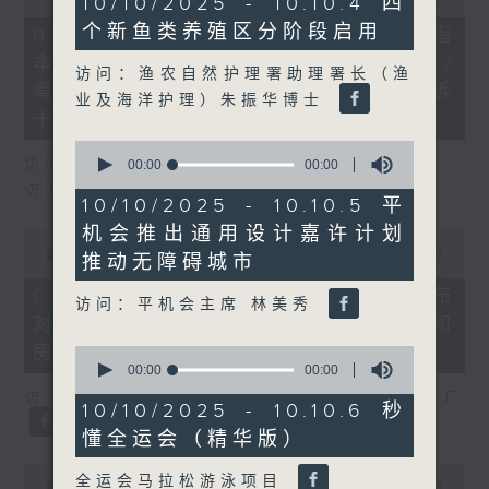
10/10/2025 - 10.10.4 四
of
seconds
29
个新鱼类养殖区分阶段启用
07/08/2026 - 8.7.1 立法会研究指
minutes,
本港居民境外开支增访港旅客消费跌/
37
访问：渔农自然护理署助理署长（渔
seconds
粤港澳消委会合作 一站式处理投诉
业及海洋护理）朱振华博士
十月实施
0
访问：立法会议员 姚柏良
seconds
00:00
00:00
of
访问：立法会议员 陈凯欣
0
10/10/2025 - 10.10.5 平
seconds
机会推出通用设计嘉许计划
0
seconds
00:00
00:00
推动无障碍城市
of
0
07/08/2026 - 8.7.2 公屋联会公布
访问：平机会主席 林美秀
seconds
对政府制定香港首份五年规划土地和
房屋政策建议
0
seconds
00:00
00:00
of
访问：立法会议员、公屋联会副主席 梁文广
0
10/10/2025 - 10.10.6 秒
seconds
懂全运会（精华版）
0
全运会马拉松游泳项目
seconds
00:00
07:46