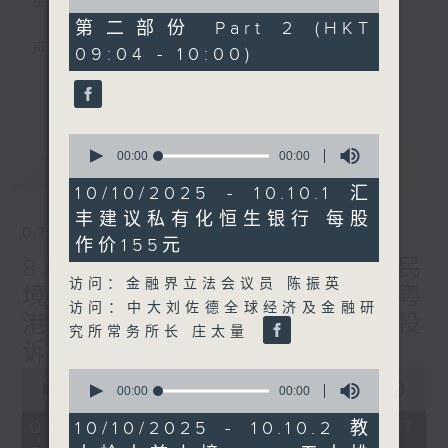
星期一至五
of
0
第二部份 Part 2 (HKT
seconds
声音更立体 意见更多元
09:04 - 10:00)
更多...
「千禧年代」鼓励听众及嘉宾作有观点、有理
据的意见交流，藉此带出更多新观点、新意
0
见、新角度。透过时事速递，每日早晨为广大
seconds
00:00
00:00
最新
LATEST
听众提供最新资讯以迎接新的一天。
of
0
10/10/2025 - 10.10.1 汇
seconds
监制：林嘉瑜
丰建议私有化恒生银行 每股
07/08/2026
作价155元
8月7日 立法会研究指本港居民
访问：金融界立法会议员 陈振英
境外开支增访港旅客消费跌/粤
访问：中大刘佐德全球经济及金融研
港澳消委会合作 一站式处理投
究所常务所长 庄太量
诉 十月实施
0
0
seconds
00:00
1:37:51
seconds
00:00
00:00
of
of
1
0
07/08/2026 - 足本 Full (HKT
10/10/2025 - 10.10.2 教
hour,
seconds