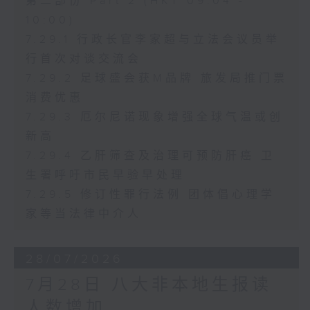
第二部份 Part 2 (HKT 09:04 -
10:00)
7.29.1 行政长官李家超与立法会议员举
行首次对谈交流会
7.29.2 足球盛会获M品牌 旅发局推门票
消费优惠
7.29.3 厄尔尼诺现象增强全球气温或创
新高
7.29.4 乙肝筛查及治理可预防肝癌 卫
生署呼吁市民早验早处理
7.29.5 修订性罪行法例 团体倡心理学
家等当法律中介人
28/07/2026
7月28日 八大非本地生报读
人数增加