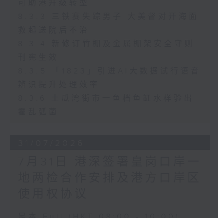
可助港升级转型
8.3.3 三铁赛失踪男子 大美督对开海面
救起送院后不治
8.3.4 新修订竹棚及金属棚架安全守则
刊宪生效
8.3.5 「1823」引进AI大数据试行语音
辨识提升处理效率
8.3.6 土瓜湾街市一鱼档鱼缸水样验出
霍乱弧菌
31/07/2026
7月31日 港深签署皇岗口岸一
地两检合作安排及港方口岸区
使用权协议
足本 Full (HKT 08:00 - 10:00)