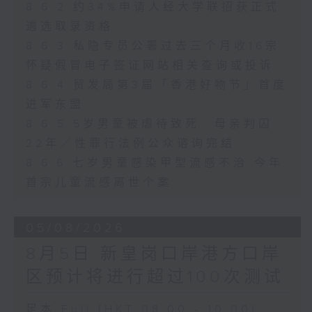
8.6.2 约34%申请人经大学联招获正式
遴选取录资格
8.6.3 私隐专员公署过去三个月收16宗
怀疑假冒电子签证网站相关查询或投诉
8.6.4 贸发局第3届「香港好物节」首度
进军东盟
8.6.5 5岁男童被虐待致死 母亲判囚
22年／性罪行法例公众谘询完结
8.6.6 七岁男童感染甲型流感不治 今年
首宗儿童流感离世个案
05/08/2026
8月5日 新皇岗口岸港方口岸
区预计将进行超过100次测试
足本 Full (HKT 08:00 - 10:00)