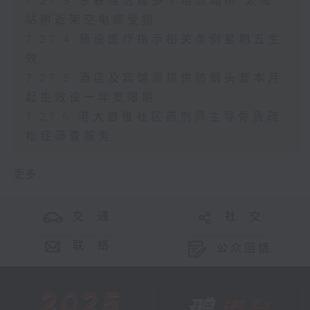
7.27.3 东铁綫沿綫多个地点塌树 太和
站附近架空电缆受损
7.27.4 预设医疗指示相关条例星期五生
效
7.27.5 酒店及宾馆须提供防烟头套本月
起生效设一年宽限期
7.27.6 港大首推社区药剂师主导骨质疏
松症筛查服务
更多 ...
交 通
社 交
联 络
公众回馈