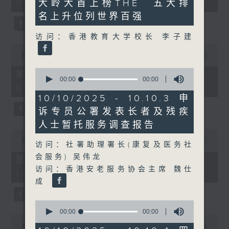
08:00 - 10:00)
大岭大首上榜THE 五大排
37
minutes,
名上升位列世界百强
51
seconds
访问：香港教育大学校长 李子建
0
seconds
00:00
50:50
of
0
50
第一部份 Part 1 (HKT 08:04 -
seconds
00:00
00:00
minutes,
09:00)
of
50
0
seconds
10/10/2025 - 10.10.3 申
seconds
诉专员公署发表长者及残疾
人士暂托服务调查报告
0
seconds
00:00
47:11
访问：社署助理署长(康复及医务社
of
会服务) 吴伟龙
47
第二部份 Part 2 (HKT 09:04 -
minutes,
访问：香港安老服务协会主席 魏仕
10:00)
11
成
seconds
0
seconds
00:00
00:00
0
of
seconds
00:00
29:37
0