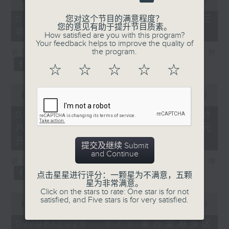
of
7
07/08/2026 - 8.7.3 申诉专员就三
您对这个节目的满意程度？
minutes,
您的意见有助于提升节目质素。
项图书馆服务展开主动调查
46
How satisfied are you with this program?
seconds
Your feedback helps to improve the quality of
the program.
访问：立法会议员、香港出版总会会长 李家驹
☆
☆
☆
☆
☆
0
seconds
00:00
08:25
of
8
07/08/2026 - 8.7.4 教资会统计
minutes,
八大学士毕业生平均年薪达33.6万元
25
seconds
升2%
提交及继续 Submit
and Continue
访问：香港人力资源管理学会副会长 陆国坤
点击星星进行评分：一颗星为不满意，五颗
星为非常满意。
Click on the stars to rate: One star is for not
0
satisfied, and Five stars is for very satisfied.
seconds
00:00
06:18
of
6
07/08/2026 - 8.7.5 警方全港多区
minutes,