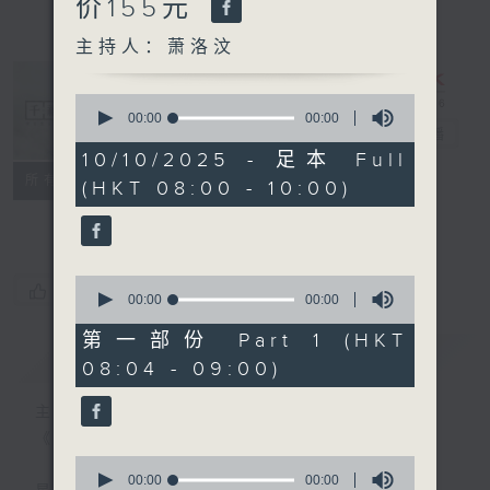
价155元
主持人：萧洛汶
0
seconds
00:00
00:00
千禧年代
电台直播
of
0
10/10/2025 - 足本 Full
seconds
特备网页
PODCASTS
所有集数
(HKT 08:00 - 10:00)
FACEBOOK
0
您喜欢这个节目吗?
seconds
00:00
00:00
of
0
第一部份 Part 1 (HKT
seconds
简介
GIST
08:04 - 09:00)
主持人：萧洛汶
《千禧年代》
0
seconds
00:00
00:00