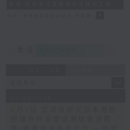
执法 打击非法驾驶电动可移动工具
18
seconds
访问：新界东南立法会议员 方国珊
重温
CATCHUP
07 - 08
2026
07/08/2026
8月7日 立法会研究指本港居
民境外开支增访港旅客消费
跌/粤港澳消委会合作 一站式