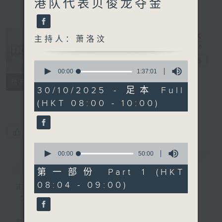
港队代表贝俊龙夺金
主持人：萧洛汶
千禧年代
电台直播
0
seconds
00:00
1:37:01
of
特备网页
PODCASTS
所有集数
1
30/10/2025 - 足本 Full
FACEBOOK
hour,
(HKT 08:00 - 10:00)
37
minutes,
1
second
您喜欢这个节目吗?
0
seconds
00:00
50:00
简介
GIST
of
50
第一部份 Part 1 (HKT
minutes,
08:04 - 09:00)
0
主持人：萧洛汶
seconds
《千禧年代》