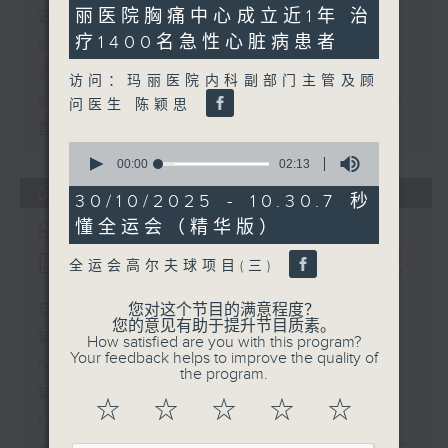
minutes,
丽医院胸痛中心成立近1年 治
进军东盟
44
seconds
疗1400名急性心脏病患者
8.6.5 5岁男童被虐待致死 母亲判囚
22年／性罪行法例公众谘询完结
访问：玛丽医院内科副部门主管及顾
8.6.6 七岁男童感染甲型流感不治 今年
问医生 陈颖思
首宗儿童流感离世个案
0
seconds
00:00
02:13
of
05/08/2026
2
30/10/2025 - 10.30.7 秒
minutes,
懂全运会（精华版）
8月5日 新皇岗口岸港方口岸
13
seconds
区预计将进行超过100次测试
全运会高尔夫球项目(三)
您对这个节目的满意程度？
足本 Full (HKT 08:00 - 10:00)
您的意见有助于提升节目质素。
第一部份 Part 1 (HKT 08:04 -
How satisfied are you with this program?
Your feedback helps to improve the quality of
09:00)
the program.
第二部份 Part 2 (HKT 09:04 -
☆
☆
☆
☆
☆
10:00)