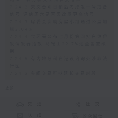
7.24.2 天文台明日稍后考虑发一号戒备
信号 评估周六是否须改发更高信号
7.24.3 房委会资助房屋小组通过公屋加
租2.04%
7.24.4 食环署公布七月份第四批白纹伊
蚊诱蚊器指数 马鞍山22.7%达至警戒级
别
7.24.5 有内地牙科在港设谘询处涉非法
行医
7.24.6 多间交易所拟延长交易时段
更多 ...
交 通
社 交
联 络
公众回馈