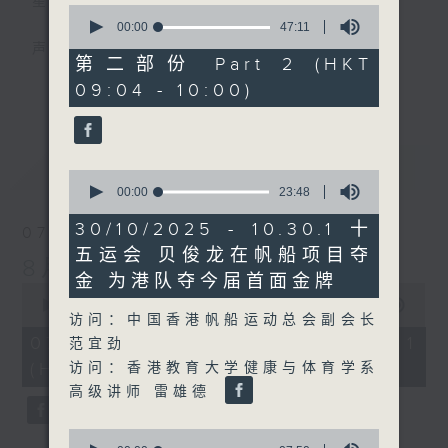
星期一至五
0
seconds
00:00
47:11
of
声音更立体 意见更多元
47
第二部份 Part 2 (HKT
minutes,
更多...
09:04 - 10:00)
11
「千禧年代」鼓励听众及嘉宾作有观点、有理
seconds
据的意见交流，藉此带出更多新观点、新意
见、新角度。透过时事速递，每日早晨为广大
最新
LATEST
听众提供最新资讯以迎接新的一天。
0
seconds
00:00
23:48
of
监制：林嘉瑜
23
30/10/2025 - 10.30.1 十
07/08/2026
minutes,
五运会 贝俊龙在帆船项目夺
48
8月7日
seconds
金 为港队夺今届首面金牌
0
seconds
00:00
56:00
访问：中国香港帆船运动总会副会长
of
56
07/08/2026 - 第一部份 Part 1
范宜劲
minutes,
(HKT 08:04 - 09:00)
访问：香港教育大学健康与体育学系
0
seconds
高级讲师 雷雄德
0