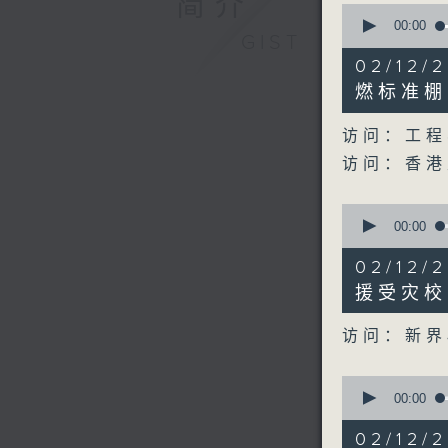
简介
0
seconds
00:00
GIST
of
25
02/12
minutes,
58
燃标准棚
seconds
90%
访问：工程
访问：香港
0
seconds
00:00
of
11
02/12
minutes,
40
援受灾校
seconds
90%
访问：新界
0
seconds
00:00
of
13
02/12
minutes,