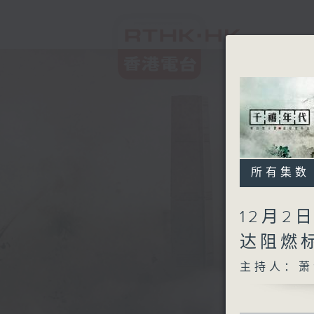
所有集数
12月2
达阻燃
主持人：萧