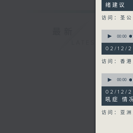
28
绪建议
seconds
90%
访问：圣公
最新
0
seconds
00:00
of
LATEST
12
02/12
minutes,
6
seconds
访问：香
90%
0
seconds
00:00
of
6
02/12
minutes,
41
吼症 情
seconds
90%
访问：亚洲