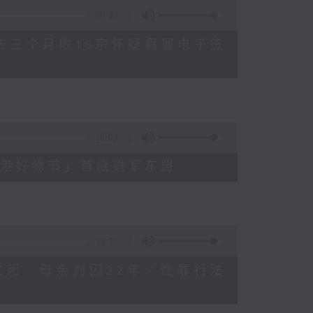
08:30
公署过去三个月收16宗怀疑假冒电子签
16:03
3届「香港好物节」首度进军东盟
14:11
被虐待致死 母亲判囚22年／性罪行法