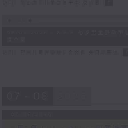
访问：防止虐待儿童会总干事 娄小君
0
seconds
00:00
of
5
06/08/2026 - 8.6.6 七岁男童
minutes,
35
世个案
seconds
Volume
90%
访问：亚洲儿童传染病学会会长 关日华医生
07 - 08
2026
06/08/2026