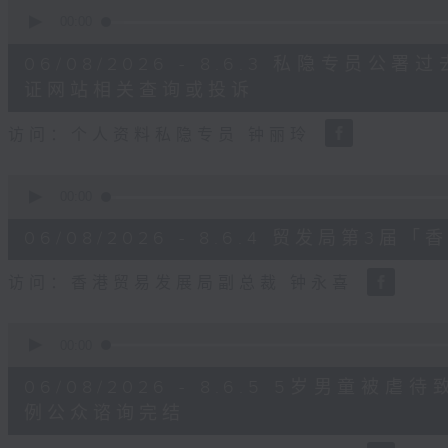
0
seconds
00:00
of
8
06/08/2026 - 8.6.3 私隐专员
minutes,
30
证网站相关查询或投诉
seconds
Volume
90%
访问：个人资料私隐专员 钟丽玲
0
seconds
00:00
of
16
06/08/2026 - 8.6.4 贸发局第
minutes,
3
seconds
Volume
访问：香港贸易发展局副总裁 钟永喜
90%
0
seconds
00:00
of
14
06/08/2026 - 8.6.5 5岁男童
minutes,
11
例公众谘询完结
seconds
Volume
90%