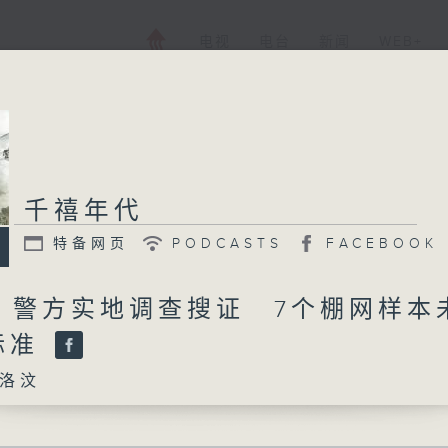
电视
电台
新闻
WEB+
千禧年代
特备网页
PODCASTS
FACEBOOK
日 警方实地调查搜证 7个棚网样本
标准
洛汶