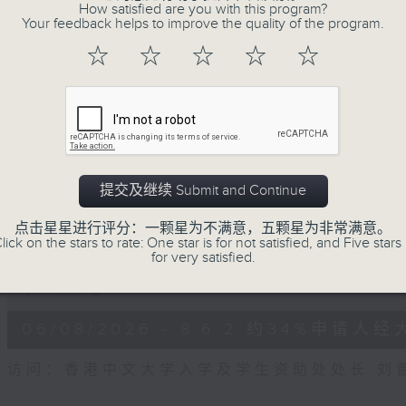
How satisfied are you with this program?
of
Your feedback helps to improve the quality of the program.
56
第二部份 Part 2 (HKT 09:04 - 10:00
minutes,
☆
☆
☆
☆
☆
9
seconds
Volume
90%
0
seconds
00:00
of
16
06/08/2026 - 8.6.1 FUN CO
minutes,
提交及继续 Submit and Continue
3
元
seconds
Volume
90%
点击星星进行评分：一颗星为不满意，五颗星为非常满意。
访问：立法会议员 吴杰庄
lick on the stars to rate: One star is for not satisfied, and Five stars 
for very satisfied.
0
seconds
00:00
of
15
06/08/2026 - 8.6.2 约34%
minutes,
0
seconds
Volume
访问：香港中文大学入学及学生资助处处长 刘
90%