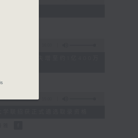
)
16:03
FFEE骗案涉案总损失增至约1亿400万
is
15:00
申请人经大学联招获正式遴选取录资格
善雅