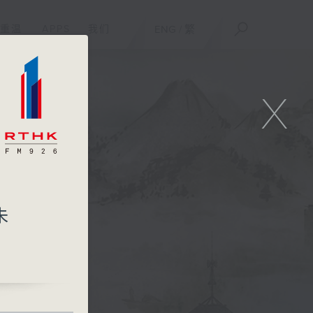
重温
APPS
我们
ENG
/
繁
X
未