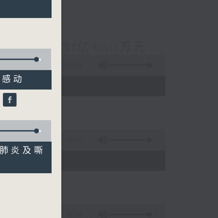
案总损失增至约1亿400万元
1:51:59
令人感动
 - 10:00)
怡
56:10
并发肺炎及嘶
)
56:09