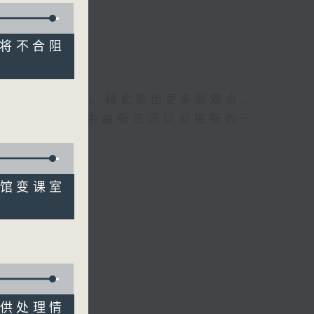
有人将不合阻
理据的意见交流，藉此带出更多新观点、
为广大听众提供最新资讯以迎接新的一
体育馆变课室
 提供处理情