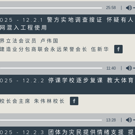
25:58
星期一至五
/2025 - 12.2.1 警方实地调查搜证 怀疑
声音更立体 意见更多元
网混入工程使用
Volume
界立法会议员 卢伟国
「千禧年代」鼓励听众及嘉宾作有观点、有
建造业分包商联会永远荣誉会长 伍新华
新意见、新角度。透过时事速递，每日早晨
天。
11:40
监制：林嘉瑜
/2025 - 12.2.2 停课学校逐步复课 教大
Volume
校长会主席 朱伟林校长
13:28
/2025 - 12.2.3 团体为灾民提供情绪支援