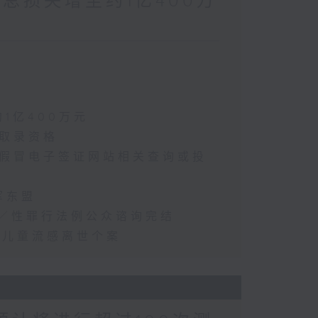
涉案总损失增至约1亿400万
约1亿400万元
选取录资格
怀疑假冒电子签证网站相关查询或投
军东盟
2年／性罪行法例公众谘询完结
首宗儿童流感离世个案