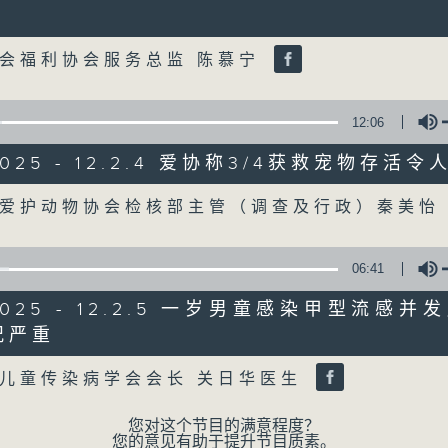
Volume
06/08/2026
会福利协会服务总监 陈慕宁
8月6日 FUN COFFEE骗案涉
0
12:06
seconds
00:00
of
/2025 - 12.2.4 爱协称3/4获救宠物存活
1
06/08/2026 - 足本 Full (HKT 08:04
hour,
51
Volume
港爱护动物协会检核部主管（调查及行政）秦美
minutes,
59
seconds
Volume
90%
06:41
0
seconds
00:00
of
/2025 - 12.2.5 一岁男童感染甲型流感
56
第一部份 Part 1 (HKT 08:04 - 09:00
况严重
minutes,
Volume
10
seconds
Volume
儿童传染病学会会长 关日华医生
90%
您对这个节目的满意程度？
0
您的意见有助于提升节目质素。
seconds
00:00