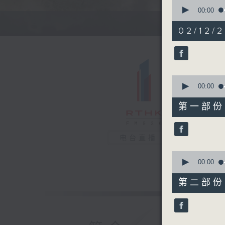
0
seconds
00:00
of
1
02/12/2
hour,
35
minutes,
0
seconds
90%
0
seconds
00:00
of
48
第一部份 P
minutes,
30
seconds
90%
电台直播
0
seconds
00:00
of
46
第二部份 P
minutes,
40
seconds
90%