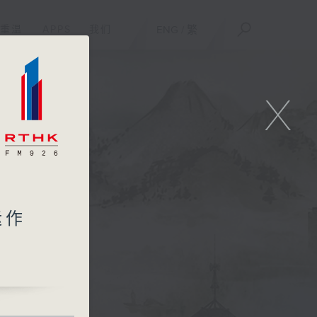
重温
APPS
我们
ENG
/
繁
X
运作