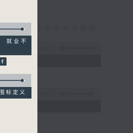
境外开支增访港旅客消费跌/
 十月实施
7% 就业不
1:37:51
 - 10:00)
例内围标定义
50:50
)