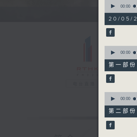
0
seconds
00:00
of
1
20/05/
hour,
33
minutes,
51
seconds
90%
0
seconds
00:00
of
47
第一部份 P
minutes,
40
seconds
90%
电台直播
0
seconds
00:00
of
46
第二部份 P
minutes,
21
seconds
90%