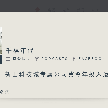
电视
电台
新闻
WEB+
千禧年代
特备网页
PODCASTS
FACEBOOK
0日 新田科技城专属公司冀今年投入
洛汶