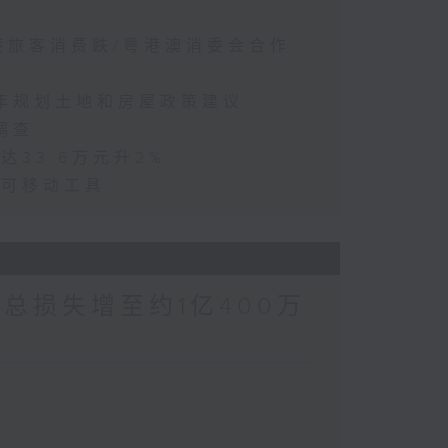
访港旅客消费跌/粤港澳消委会合作
五年规划土地和房屋政策建议
调查
达33.6万元升2%
动可移动工具
涉案总损失增至约1亿400万