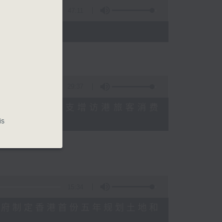
47:11
)
29:37
研究指本港居民境外开支增访港旅客消费
十月实施
is
15:34
公布对政府制定香港首份五年规划土地和