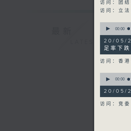
seconds
访问：团结
90%
访问：立法
0
seconds
00:00
最新
of
9
20/05
LATEST
minutes,
38
足率下跌
seconds
90%
访问：香港
0
seconds
00:00
of
8
20/05
minutes,
15
seconds
访问：竞委
90%