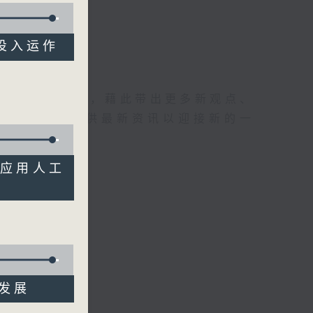
年投入运作
理据的意见交流，藉此带出更多新观点、
为广大听众提供最新资讯以迎接新的一
机构应用人工
业发展