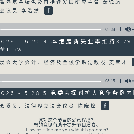
Volume
香港基金绿色及可持续发展研究主管 萧逸驹
会议员 李浩然
07/08/2026
8月7日 立法会研究指本港居民
09:38
粤港澳消委会合作 一站式处理投诉
/2026 - 5.20.4 本港最新失业率维持3.
0
seconds
00:00
至1.5%
of
Volume
1
07/08/2026 - 足本 Full (HKT 08:00
浸会大学会计、经济及金融学系副教授 麦萃才
hour,
37
minutes,
51
08:15
seconds
Volume
90%
0
/2026 - 5.20.5 竞委会探讨扩大竞争条
seconds
00:00
of
50
Volume
会委员、法律界立法会议员 陈晓峰
第一部份 Part 1 (HKT 08:04 - 09:00
minutes,
50
seconds
Volume
您对这个节目的满意程度？
90%
您的意见有助于提升节目质素。
How satisfied are you with this program?