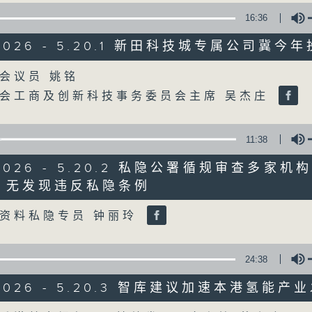
16:36
星期一至五
/2026 - 5.20.1 新田科技城专属公司冀今
声音更立体 意见更多元
Volume
会议员 姚铭
会工商及创新科技事务委员会主席 吴杰庄
「千禧年代」鼓励听众及嘉宾作有观点、有
新意见、新角度。透过时事速递，每日早晨
天。
11:38
/2026 - 5.20.2 私隐公署循规审查多家
监制：林嘉瑜
 无发现违反私隐条例
Volume
资料私隐专员 钟丽玲
24:38
/2026 - 5.20.3 智库建议加速本港氢能产