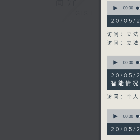
简介
0
seconds
00:00
GIST
of
16
20/05
minutes,
36
seconds
访问：立法
90%
访问：立法
0
seconds
00:00
of
11
20/05
minutes,
38
智能情况
seconds
90%
访问：个人
0
seconds
00:00
of
24
20/05
minutes,
38