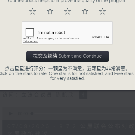
Your feedback helps to improve the quality of the program.
0
seconds
00:00
☆
☆
☆
☆
☆
of
47
第二部份 Part 2 (HKT 09:04 - 10:00
minutes,
11
seconds
Volume
90%
0
seconds
00:00
提交及继续 Submit and Continue
of
29
07/08/2026 - 8.7.1 立法会
minutes,
点击星星进行评分：一颗星为不满意，五颗星为非常满意。
37
跌/粤港澳消委会合作 一站式处理投诉 
lick on the stars to rate: One star is for not satisfied, and Five stars 
seconds
Volume
for very satisfied.
90%
访问：立法会议员 姚柏良
访问：立法会议员 陈凯欣
0
seconds
00:00
of
15
07/08/2026 - 8.7.2 公屋联会
minutes,
34
房屋政策建议