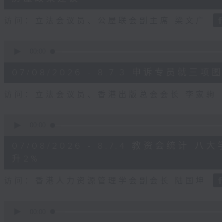
seconds
Volume
90%
访问：立法会议员、公屋联会副主席 梁文广
0
seconds
00:00
of
7
07/08/2026 - 8.7.3 申诉专员
minutes,
46
seconds
Volume
访问：立法会议员、香港出版总会会长 李家驹
90%
0
seconds
00:00
of
8
07/08/2026 - 8.7.4 教资会统计
minutes,
25
升2%
seconds
Volume
90%
访问：香港人力资源管理学会副会长 陆国坤
0
seconds
00:00
of