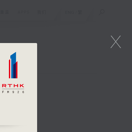
重温
APPS
我们
ENG
/
繁
X