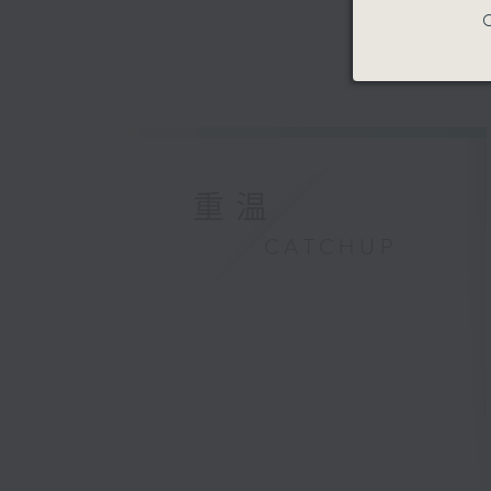
C
重温
CATCHUP