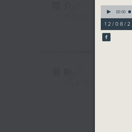
简介
0
seconds
00:00
GIST
of
30
12/08/2
minutes,
59
seconds
90%
最新
LATEST