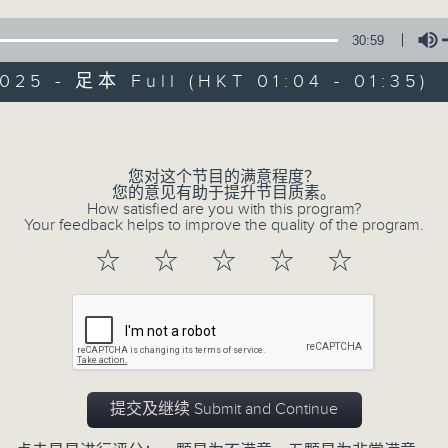
30:59
025 - 足本 Full (HKT 01:04 - 01:35)
Volume
您对这个节目的满意程度？
07/08/2026
您的意见有助于提升节目质素。
How satisfied are you with this program?
Your feedback helps to improve the quality of the program.
任氏传(第四集)
☆
☆
☆
☆
☆
0
seconds
00:00
of
31
07/08/2026 - 足本 Full (HKT 01:04 
minutes,
0
seconds
Volume
90%
提交及继续 Submit and Continue