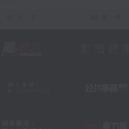
社 交
联 络