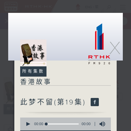
ENG
/
繁
×
全新 RTHK On The Go
取得
一手掌握 RTHK 电台、电视节目
X
所有集数
香港故事
香港故事
电台直播
此梦不留(第19集)
所有集数
0
seconds
00:00
00:00
您喜欢这个节目吗?
of