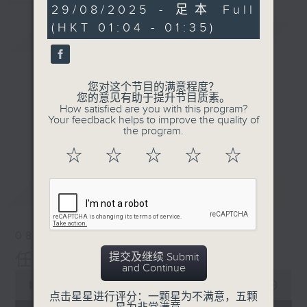
0
29/08/2025 - 足本 Full
seconds
(HKT 01:04 - 01:35)
简介
GIST
您对这个节目的满意程度？
您的意见有助于提升节目质素。
How satisfied are you with this program?
Your feedback helps to improve the quality of
the program.
☆
☆
☆
☆
☆
最新
LATEST
08/08/2026
提交及继续 Submit
任氏传(第五集)大结局
and Continue
0
seconds
00:00
31:00
点击星星进行评分：一颗星为不满意，五颗
of