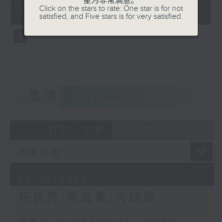
星为非常满意。
31
08/08/2026 - 足本 Full (HKT
Click on the stars to rate: One star is for not
minutes,
01:04 - 01:35)
satisfied, and Five stars is for very satisfied.
0
seconds
重温
CATCHUP
07 - 08
2026
08/08/2026
任氏传(第五集)大结局
足本 Full (HKT 01:04 - 01:35)