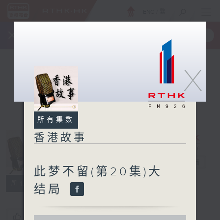
ENG
/
繁
×
全新 RTHK On The Go
取得
一手掌握 RTHK 电台、电视节目
X
所有集数
香港故事
香港故事
电台直播
此梦不留(第20集)大
所有集数
结局
您喜欢这个节目吗?
0