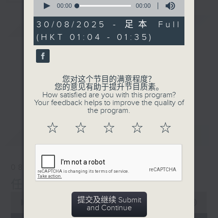
seconds
00:00
00:00
of
0
30/08/2025 - 足本 Full
简介
GIST
seconds
(HKT 01:04 - 01:35)
您对这个节目的满意程度？
您的意见有助于提升节目质素。
How satisfied are you with this program?
Your feedback helps to improve the quality of
the program.
☆
☆
☆
☆
☆
最新
LATEST
08/08/2026
任氏传(第五集)大结局
0
提交及继续 Submit
seconds
00:00
31:00
and Continue
of