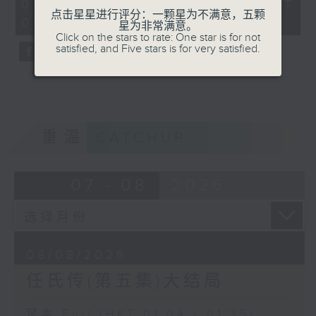
31
08/08/2026 - 足本 Full (HKT
minutes,
点击星星进行评分：一颗星为不满意，五颗
01:04 - 01:35)
0
星为非常满意。
seconds
Click on the stars to rate: One star is for not
satisfied, and Five stars is for very satisfied.
重温
CATCHUP
07 - 08
2026
08/08/2026
任氏传(第五集)大结局
足本 Full (HKT 01:04 - 01:35)