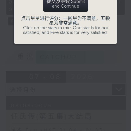
31
提交及继续 Submit
08/08/2026 - 足本 Full (HKT
minutes,
and Continue
01:04 - 01:35)
0
seconds
点击星星进行评分：一颗星为不满意，五颗
星为非常满意。
Click on the stars to rate: One star is for not
satisfied, and Five stars is for very satisfied.
重温
CATCHUP
07 - 08
2026
08/08/2026
任氏传(第五集)大结局
足本 Full (HKT 01:04 - 01:35)