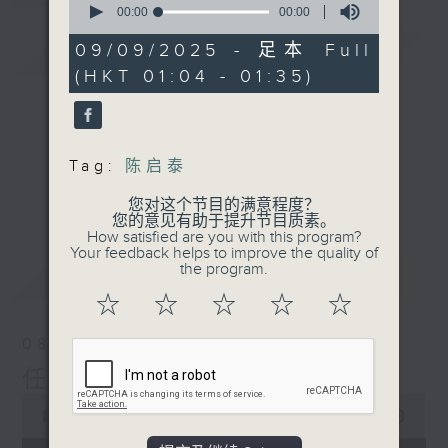
seconds
00:00
00:00
of
0
09/09/2025 - 足本 Full
简介
GIST
seconds
(HKT 01:04 - 01:35)
Tag:
陈启泰
您对这个节目的满意程度？
您的意见有助于提升节目质素。
How satisfied are you with this program?
Your feedback helps to improve the quality of
the program.
最新
LATEST
☆
☆
☆
☆
☆
08/08/2026
任氏传(第五集)大结局
0
seconds
00:00
31:00
of