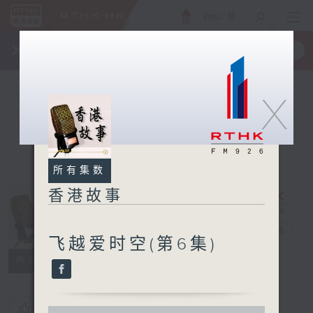
ENG
/
繁
×
全新 RTHK On The Go
取得
一手掌握 RTHK 电台、电视节目
X
所有集数
香港故事
香港故事
电台直播
飞越爱时空(第6集)
所有集数
您喜欢这个节目吗?
0