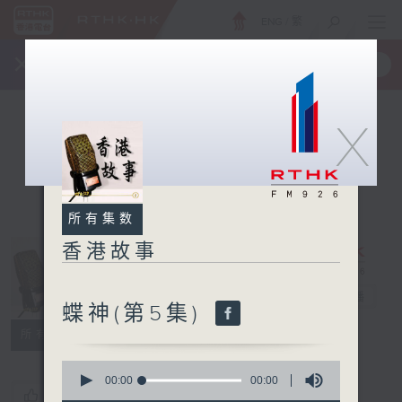
ENG
/
繁
×
全新 RTHK On The Go
取得
一手掌握 RTHK 电台、电视节目
X
所有集数
香港故事
香港故事
电台直播
蝶神(第5集)
所有集数
0
seconds
00:00
00:00
您喜欢这个节目吗?
of