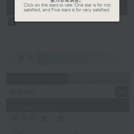
星为非常满意。
30
06/08/2026 - 足本 Full (HKT
Click on the stars to rate: One star is for not
minutes,
01:04 - 01:35)
satisfied, and Five stars is for very satisfied.
59
seconds
重温
CATCHUP
07 - 08
2026
06/08/2026
任氏传(第三集)
足本 Full (HKT 01:04 - 01:35)