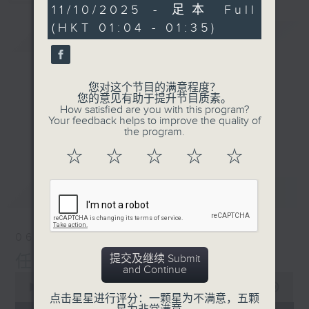
0
11/10/2025 - 足本 Full
seconds
(HKT 01:04 - 01:35)
简介
GIST
您对这个节目的满意程度？
您的意见有助于提升节目质素。
How satisfied are you with this program?
Your feedback helps to improve the quality of
the program.
☆
☆
☆
☆
☆
最新
LATEST
06/08/2026
提交及继续 Submit
任氏传(第三集)
and Continue
0
seconds
00:00
30:59
点击星星进行评分：一颗星为不满意，五颗
of