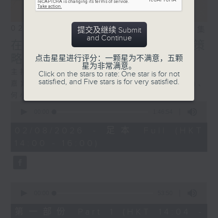
02/08/2026
相片集
提交及继续 Submit
and Continue
在变局中领导：餐饮企业的策
略、人才与创新
点击星星进行评分：一颗星为不满意，五颗
星为非常满意。
主持：湛家扬
Click on the stars to rate: One star is for not
satisfied, and Five stars is for very satisfied.
嘉宾：陈淑芳 (太兴集团副主席兼执行董事)、
何小锋 (太兴集团执行董事(首席营运官))
0
seconds
00:00
1:46:54
of
1
02/08/2026 - 足本 Full (HKT
hour,
14:00 - 16:00)
46
minutes,
54
seconds
0
seconds
00:00
53:50
of
53
第一部份 Part 1 (HKT 14:04 -
minutes,