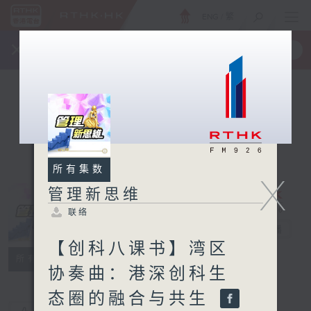
ENG
/
繁
×
全新 RTHK On The Go
取得
一手掌握 RTHK 电台、电视节目
所有集数
X
管理新思维
联络
管理新思维
电台直播
【创科八课书】湾区
联络
所有集数
协奏曲：港深创科生
态圈的融合与共生