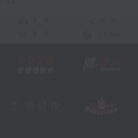
更多 ...
交 通
社 交
联 络
公众回馈