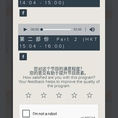
14:04 - 15:00)
30
seconds
0
seconds
00:00
52:46
of
52
第二部份 Part 2 (HKT
minutes,
15:04 - 16:00)
46
seconds
您对这个节目的满意程度？
您的意见有助于提升节目质素。
How satisfied are you with this program?
Your feedback helps to improve the quality of
the program.
☆
☆
☆
☆
☆