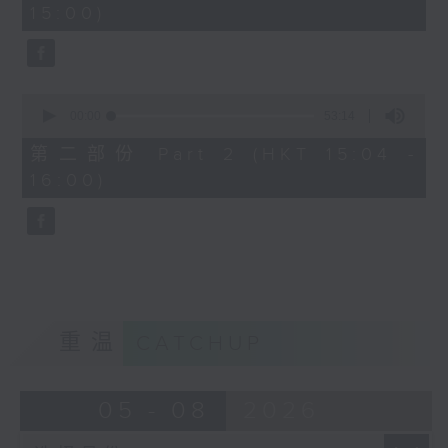
15:00)
50
seconds
0
seconds
00:00
53:14
of
53
第二部份 Part 2 (HKT 15:04 -
minutes,
16:00)
14
seconds
重温
CATCHUP
05 - 08
2026