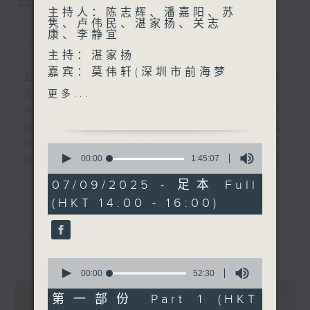
您喜欢这个节目吗?
主持人：陈志辉、潘嘉阳、苏
隽、卢伟民、湛家扬、关志
康、李静宜
简介
GIST
主持：湛家扬
嘉宾：莫伟轩(深圳市前海梦
主持人：陈志辉、潘嘉阳、苏隽、卢伟民、湛
工场运营有限公司总经理)
家扬、关志康、李静宜
更多...
全新一辑「管理新思维」继续透过各主持人及
嘉宾的讨论，共同为香港人勾划出新世纪管理
方向，并带来一些崭新的启发。节目中主持人
0
seconds
00:00
1:45:07
将会因应每周所要讨论的题目，邀请有关的工
of
商机构管理人员与听众分享其亲身经历或所见
1
07/09/2025 - 足本 Full
更多...
hour,
所闻的管理案例，希望能从实战的市场例子
(HKT 14:00 - 16:00)
45
中，印证理论，分析现象，提供建议。
minutes,
7
seconds
最新
LATEST
0
seconds
00:00
52:30
of
52
第一部份 Part 1 (HKT
minutes,