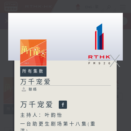
ENG
/
繁
×
全新 RTHK On The Go
取得
一手掌握 RTHK 电台、电视节目
X
所有集数
万千宠爱
联络
万千宠爱
电台直播
万千宠爱
联络
所有集数
主持人：叶韵怡
一台助更生剧场第十八集(重