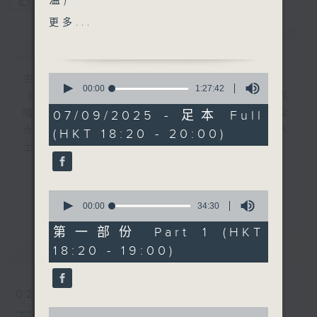
温)
您喜欢这个节目吗?
更多...
『更生资讯轻Zone倾』
简介
GIST
嘉宾：爱心雇主：巴士公司总
0
主持人：叶韵怡
经理黄伟业
seconds
00:00
1:27:42
《万千宠爱》自2000年开始（前名：黄昏点
of
车长：阿杰
1
唱乐园），逢星期日黄昏6点新闻后，为听众
07/09/2025 - 足本 Full
主题：爱心雇主计划
hour,
点播歌曲！而点唱对象多为在囚人士、更生人
(HKT 18:20 - 20:00)
27
minutes,
士及其家人！
42
seconds
在2000年时，当时互联网已相当流行，大多
更多...
0
数听众透过电邮写点唱内容给主持人，但囚友
seconds
00:00
34:30
在狱中却不能上网，所以只能靠亲笔写信寄到
of
34
第一部份 Part 1 (HKT
电台。
minutes,
最新
LATEST
18:20 - 19:00)
30
seconds
信件来自香港各个监狱，由一般收押所到高设
防监狱也有。囚友们都花尽心思，希望吸引韵
02/08/2026
怡小天使的垂青，在众多来信中选出自己的一
0