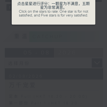
seconds
点击星星进行评分：一颗星为不满意，五颗
星为非常满意。
Click on the stars to rate: One star is for not
satisfied, and Five stars is for very satisfied.
重温
CATCHUP
05 - 08
2026
02/08/2026
万千宠爱
足本 Full (HKT 18:20 - 20:00)
第一部份 Part 1 (HKT 18:20 -