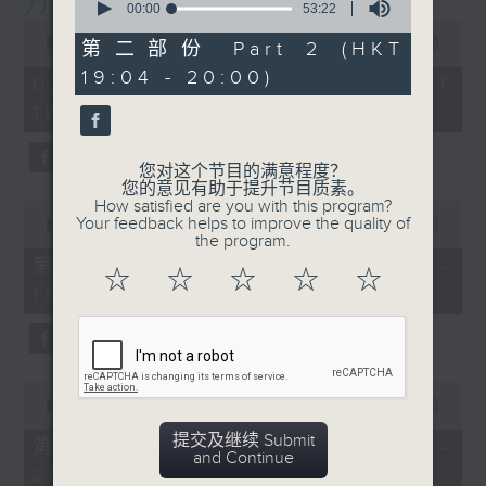
万千宠爱
封，在节目内读出。
seconds
00:00
53:22
of
0
53
seconds
00:00
1:29:24
第二部份 Part 2 (HKT
节目设有恒常的环节，包括《万千宠爱空中留
minutes,
of
19:04 - 20:00)
22
1
言信箱》，给家人亲友致电来1872311留
02/08/2026 - 足本 Full (HKT
seconds
hour,
言，为囚友送上「真人发声」的祝福及问候；
18:20 - 20:00)
29
minutes,
另外亦有《蓝色事件薄》，为囚友及其家人读
24
出点唱信。更不时推出新环节，好让大气电波
seconds
您对这个节目的满意程度？
将铁窗内外的人连在一起，互相鼓励及扶持，
您的意见有助于提升节目质素。
How satisfied are you with this program?
0
发放正能量！
Your feedback helps to improve the quality of
seconds
00:00
36:50
the program.
of
36
透过节目，希望令社会大众可以更了解在囚及
第一部份 Part 1 (HKT 18:20 -
☆
☆
☆
☆
☆
minutes,
更生人士的内心世界，从而支持有志改过的更
19:00)
50
seconds
生人士，让他／她们更有信心地踏上更生之
路。
0
主持：叶韵怡
seconds
00:00
52:44
of
提交及继续 Submit
52
第二部份 Part 2 (HKT 19:04 -
and Continue
minutes,
20:00)
44