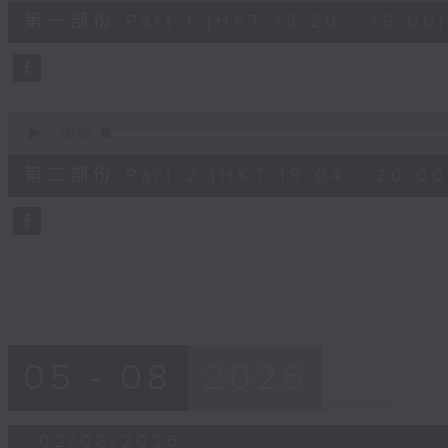
36
第一部份 Part 1 (HKT 18:20 - 19:00)
minutes,
50
seconds
Volume
90%
0
seconds
00:00
of
52
第二部份 Part 2 (HKT 19:04 - 20:00
minutes,
44
seconds
Volume
90%
05 - 08
2026
02/08/2026