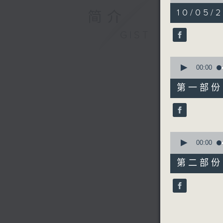
of
1
10/05/2
简介
hour,
30
minutes,
GIST
26
seconds
90%
0
seconds
00:00
of
37
第一部份 P
minutes,
10
seconds
90%
0
seconds
00:00
of
53
第二部份 P
minutes,
26
seconds
90%