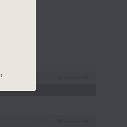
is
1:29:24
 - 20:00)
36:50