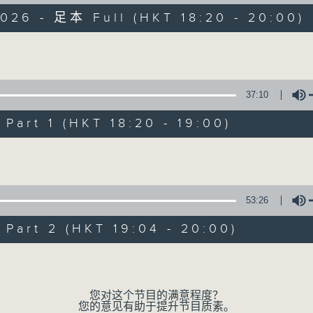
《万千宠爱》自2000年开始（前名：黄昏点
026 - 足本 Full (HKT 18:20 - 20:00)
听众点播歌曲！而点唱对象多为在囚人士、更
在2000年时，当时互联网已相当流行，大
Volume
但囚友在狱中却不能上网，所以只能靠亲笔写
37:10
信件来自香港各个监狱，由一般收押所到高
art 1 (HKT 18:20 - 19:00)
吸引韵怡小天使的垂青，在众多来信中选出自
Volume
节目设有恒常的环节，包括《万千宠爱空中留言
留言，为囚友送上「真人发声」的祝福及问
53:26
其家人读出点唱信。更不时推出新环节，好
art 2 (HKT 19:04 - 20:00)
相鼓励及扶持，发放正能量！
Volume
透过节目，希望令社会大众可以更了解在囚
过的更生人士，让他／她们更有信心地踏上更
您对这个节目的满意程度？
您的意见有助于提升节目质素。