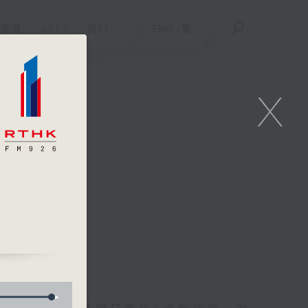
重温
APPS
我们
ENG
/
繁
X