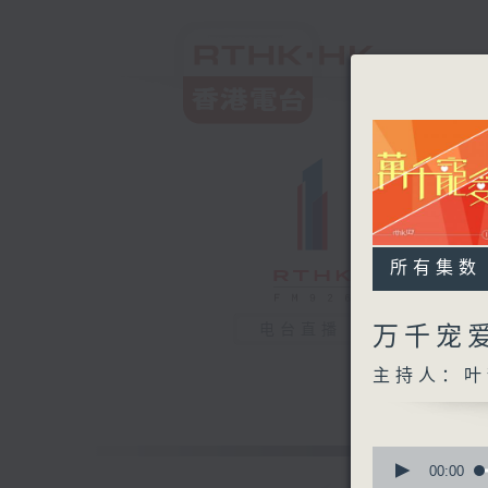
所有集数
电台直播
万千宠
主持人：叶
0
seconds
00:00