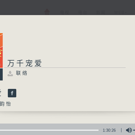
电视
电台
新闻
WEB+
万千宠爱
万千宠爱
联络
联络
所有集数
爱
韵怡
您喜欢这个节目吗?
主持人：叶韵怡
1:30:26