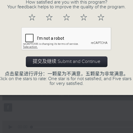
How satisfied are you with this program?
Your feedback helps to improve the quality of the program.
主持：叶韵怡
☆
☆
☆
☆
☆
02/08/2026
提交及继续 Submit and Continue
万千宠爱
点击星星进行评分：一颗星为不满意，五颗星为非常满意。
0
lick on the stars to rate: One star is for not satisfied, and Five stars 
seconds
00:00
for very satisfied.
of
1
02/08/2026 - 足本 Full (HKT 18:20
hour,
29
minutes,
24
seconds
Volume
90%
0
seconds
00:00
of