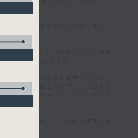
唱乐园），逢星期日黄昏6点新闻后，为
生人士及其家人！
多数听众透过电邮写点唱内容给主持人，
信寄到电台。
设防监狱也有。囚友们都花尽心思，希望
己的一封，在节目内读出。
信箱》，给家人亲友致电来1872311
候；另外亦有《蓝色事件薄》，为囚友及
让大气电波将铁窗内外的人连在一起，互
及更生人士的内心世界，从而支持有志改
生之路。