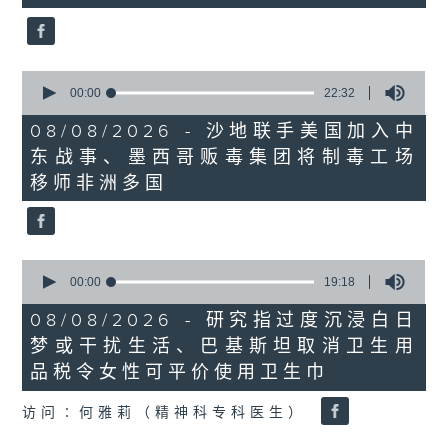
seconds
0
seconds
00:00
22:32
of
22
08/08/2026 - 沙地联手美国加入中
minutes,
东战事、墨西哥贩毒集团将制毒工场
32
seconds
移师非洲多国
0
seconds
00:00
19:18
of
19
08/08/2026 - 研究指过度沉浸白日
minutes,
梦或干扰生活、巴基斯坦取消卫生用
18
seconds
品税令女性可平价使用卫生巾
访问∶何雅莉（精神科专科医生）