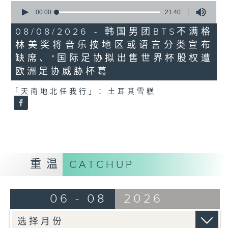
0
seconds
00:00
21:40
of
21
08/08/2026 - 韩国男团BTS不满格
minutes,
林美奖将音乐按地区或语言分类宣布
40
seconds
缺席、*国际足协拟出售世界杯股权遭
欧洲足协威胁杯葛
「天南地北任我行」：土耳其雪糕
重温
CATCHUP
06 - 08
2026