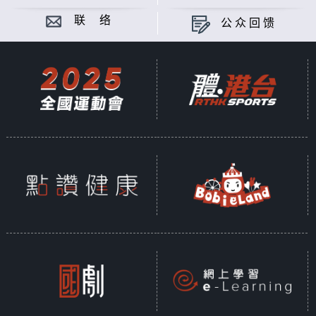
联 络
公众回馈