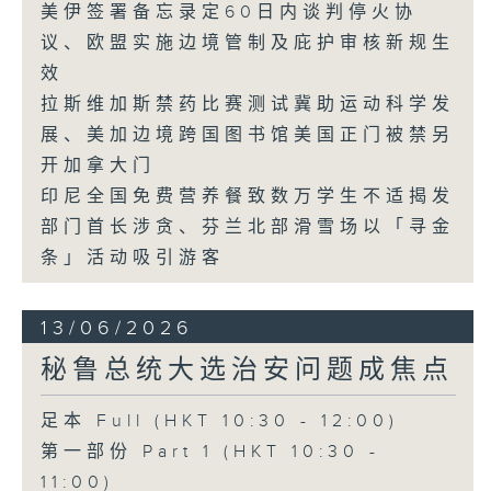
美伊签署备忘录定60日内谈判停火协
议、欧盟实施边境管制及庇护审核新规生
效
拉斯维加斯禁药比赛测试冀助运动科学发
展、美加边境跨国图书馆美国正门被禁另
开加拿大门
印尼全国免费营养餐致数万学生不适揭发
部门首长涉贪、芬兰北部滑雪场以「寻金
条」活动吸引游客
13/06/2026
秘鲁总统大选治安问题成焦点
足本 Full (HKT 10:30 - 12:00)
第一部份 Part 1 (HKT 10:30 -
11:00)