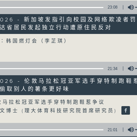
90%
0
23:08
seconds
00:00
of
5/2026 - 新加坡发指引向校园及网络欺凌者
30
第一部份 Part 1 (HKT 10:30 - 11:00)
minutes,
达省居民发起独立行动遭原住民反对
0
Volume
seconds
Volume
90%
∶韩国燃灯会（李芷琪）
0
seconds
00:00
of
56
21:34
第二部份 Part 2 (HKT 11:04 - 12:00)
minutes,
9
5/2026 - 伦敦马拉松冠亚军选手穿特制跑鞋
seconds
Volume
90%
偷取别人的薯条更好味
Volume
0
敦马拉松冠亚军选手穿特制跑鞋惹争议
seconds
00:00
of
文博士 (理大体育科技研究院首席研究员)
22
08/08/2026 - 沙地联手美国加
minutes,
32
场移师非洲多国
seconds
Volume
21:01
90%