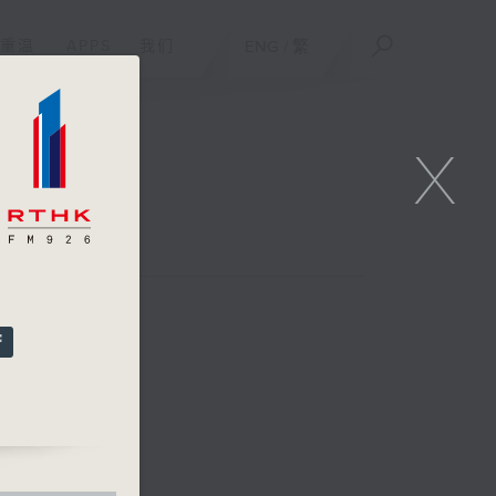
重温
APPS
我们
ENG
/
繁
X
咏雯、黄凯琳