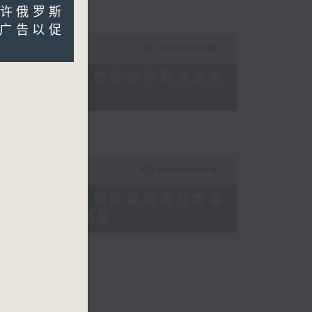
容许俄罗斯
广告以促
19:18
白日梦或干扰生活、巴基斯坦取消卫生
21:40
满格林美奖将音乐按地区或语言分类宣
欧洲足协威胁杯葛