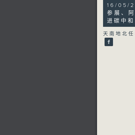
21
16/0
minutes,
1
参展、
second
V
进碳中和
90%
天南地北任