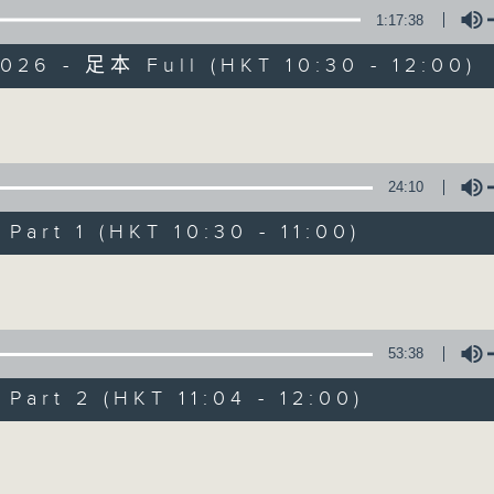
九十分钟走遍世界，每周陪你漫游《十万八千里》。
1:17:38
026 - 足本 Full (HKT 10:30 - 12:00)
Volume
24:10
art 1 (HKT 10:30 - 11:00)
08/08/2026
Volume
沙地联手美国加入中东战事
0
53:38
seconds
00:00
of
art 2 (HKT 11:04 - 12:00)
1
08/08/2026 - 足本 Full (HKT 10:30 
hour,
25
Volume
minutes,
59
seconds
Volume