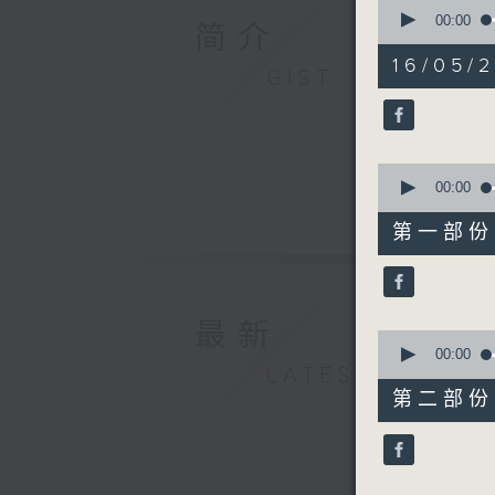
0
seconds
00:00
简介
of
1
16/05/2
hour,
GIST
17
minutes,
38
seconds
90%
0
seconds
00:00
of
24
第一部份 P
minutes,
10
seconds
90%
最新
0
seconds
00:00
LATEST
of
53
第二部份 P
minutes,
38
seconds
90%