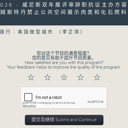
5/2026 - 威尼斯双年展评审辞职抗议主办方
阿姆斯特丹禁止公共空间展示肉类和化石燃料
0
olume
seconds
00:00
of
19
08/08/2026 - 研究指过度沉浸
我行∶美国微型城市 （李芷琪）
minutes,
18
用品税令女性可平价使用卫生巾
seconds
Volume
90%
访问∶何雅莉（精神科专科医生）
您对这个节目的满意程度？
您的意见有助于提升节目质素。
How satisfied are you with this program?
0
Your feedback helps to improve the quality of the program.
seconds
00:00
of
☆
☆
☆
☆
☆
21
08/08/2026 - 韩国男团BTS不
minutes,
40
布缺席、*国际足协拟出售世界杯股权遭
seconds
Volume
90%
「天南地北任我行」：土耳其雪糕
提交及继续 Submit and Continue