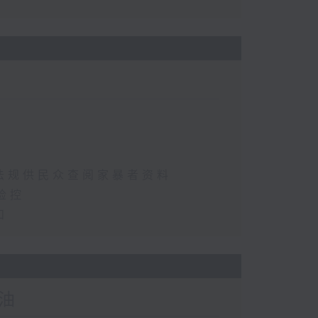
法规供民众查阅家暴者资料
检控
和
油