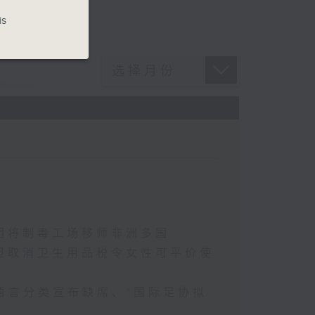
is
团将制毒工场移师非洲多国
坦取消卫生用品税令女性可平价使
语言分类宣布缺席、*国际足协拟