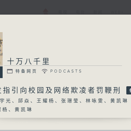
电视
电台
新闻
WEB+
十万八千里
十万八千里
特备网页
PODCASTS
特备网页
PODCASTS
所有集数
发指引向校园及网络欺凌者罚鞭刑
宇光、邱焱、王耀杨、张璟莹、林咏雯、黄凯琳
您喜欢这个节目吗?
耀杨、黄凯琳
主持人：陆宇光、邱焱、王耀杨、张璟莹、林