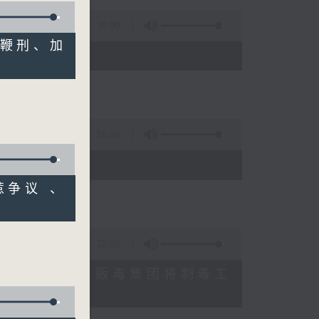
30:00
罚鞭刑、加
56:09
惹争议 、
22:32
入中东战事、墨西哥贩毒集团将制毒工