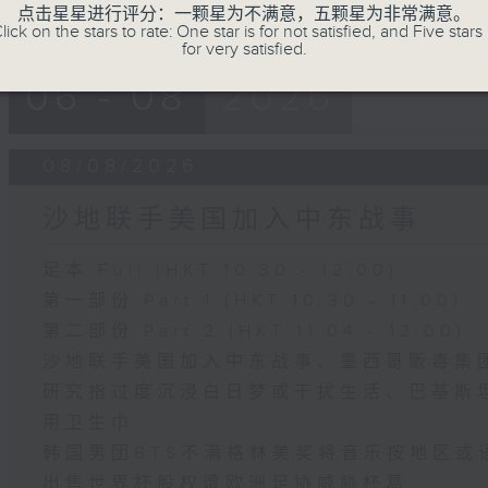
点击星星进行评分：一颗星为不满意，五颗星为非常满意。
lick on the stars to rate: One star is for not satisfied, and Five stars 
for very satisfied.
06 - 08
2026
08/08/2026
沙地联手美国加入中东战事
足本 Full (HKT 10:30 - 12:00)
第一部份 Part 1 (HKT 10:30 - 11:00)
第二部份 Part 2 (HKT 11:04 - 12:00)
沙地联手美国加入中东战事、墨西哥贩毒集
研究指过度沉浸白日梦或干扰生活、巴基斯
用卫生巾
韩国男团BTS不满格林美奖将音乐按地区或
出售世界杯股权遭欧洲足协威胁杯葛