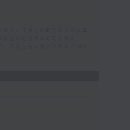
国会通过废除总统职务并展开改革
鱼有感知能力须从寿司店移走
便、南韩寺庙安排长达相亲活动大