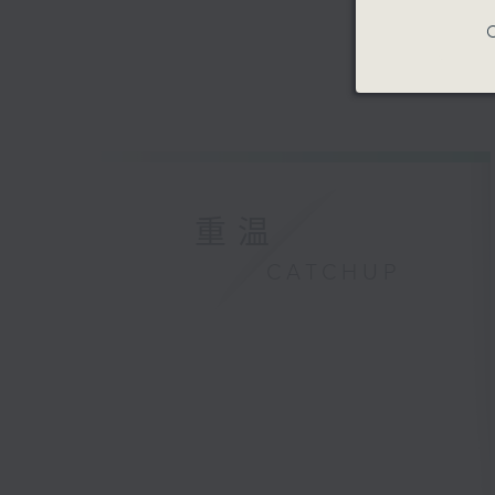
C
重温
CATCHUP