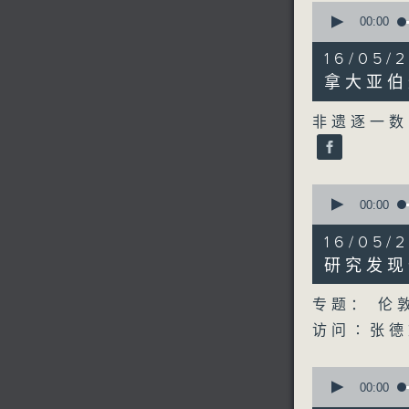
0
seconds
00:00
of
23
16/0
minutes,
8
拿大亚伯
seconds
90%
非遗逐一数
0
seconds
00:00
of
21
16/0
minutes,
34
研究发现
seconds
90%
专题： 伦
访问∶张德
0
seconds
00:00
of