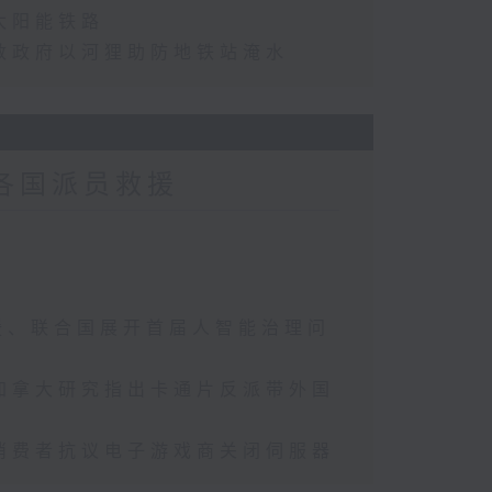
太阳能铁路
敦政府以河狸助防地铁站淹水
各国派员救援
援、联合国展开首届人智能治理问
加拿大研究指出卡通片反派带外国
消费者抗议电子游戏商关闭伺服器