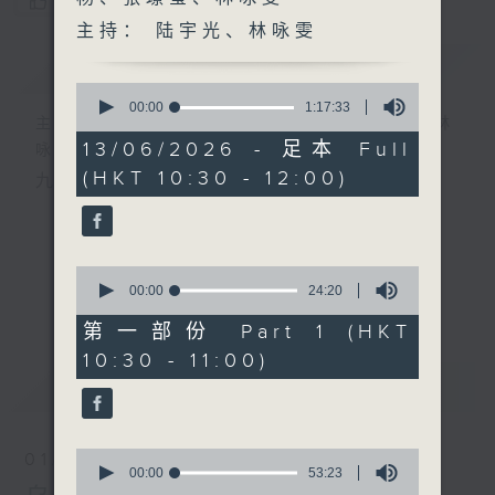
您喜欢这个节目吗?
主持： 陆宇光、林咏雯
简介
GIST
0
seconds
00:00
1:17:33
主持人：陆宇光、邱焱、王耀杨、张璟莹、林
of
1
13/06/2026 - 足本 Full
咏雯
hour,
(HKT 10:30 - 12:00)
17
九十分钟走遍世界，每周陪你漫游《十万八千里》。
minutes,
33
seconds
0
seconds
00:00
24:20
更多...
of
24
第一部份 Part 1 (HKT
minutes,
10:30 - 11:00)
20
seconds
最新
LATEST
0
01/08/2026
seconds
00:00
53:23
of