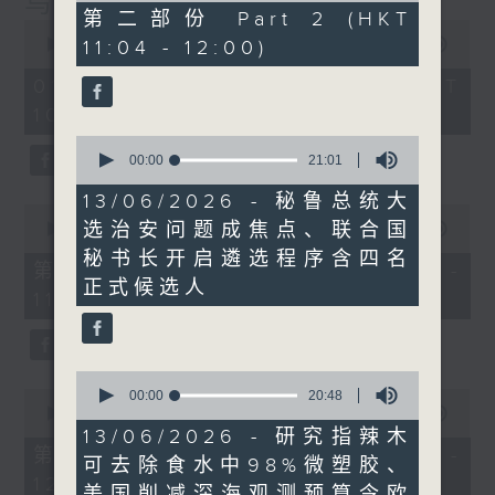
乌克兰招兵遇大规模示威抗议
53
第二部份 Part 2 (HKT
0
minutes,
seconds
11:04 - 12:00)
00:00
1:15:17
23
of
seconds
1
01/08/2026 - 足本 Full (HKT
hour,
10:30 - 12:00)
15
minutes,
0
17
seconds
00:00
21:01
seconds
of
21
13/06/2026 - 秘鲁总统大
0
minutes,
选治安问题成焦点、联合国
seconds
00:00
23:20
1
of
second
秘书长开启遴选程序含四名
23
第一部份 Part 1 (HKT 10:30 -
minutes,
正式候选人
11:00)
20
seconds
0
0
seconds
00:00
20:48
seconds
of
00:00
52:06
of
20
13/06/2026 - 研究指辣木
52
minutes,
第二部份 Part 2 (HKT 11:04 -
可去除食水中98%微塑胶、
minutes,
48
12:00)
6
seconds
美国削减深海观测预算令欧