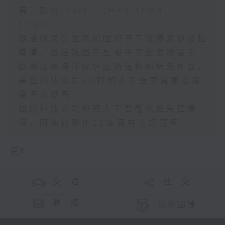
第二部份 Part 2 (HKT 11:04 -
12:00)
跟进刚果民主共和国和乌干达爆发伊波拉
疫情、跟进韩国三星电子工会发动罢工
欧洲过半海洋保护区仍在拖网捕渔作业、
美国科技公司3D打印人工蛋壳冀复活渡
渡鸟及恐鸟
纽约科技公司研究人工智能代理失控情
况、阿仙奴暌违22年再夺英超冠军
更多 ...
交 通
社 交
联 络
公众回馈