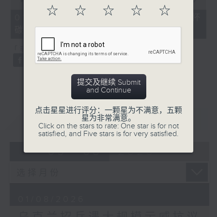
of
☆
☆
☆
☆
☆
20
01/08/2026 - 剑桥硕士统计世界杯
minutes,
碳排放等同冰岛一年总和
29
seconds
「非遗逐一数」：土耳其鸟语
提交及继续 Submit
and Continue
点击星星进行评分：一颗星为不满意，五颗
重温
CATCHUP
星为非常满意。
Click on the stars to rate: One star is for not
satisfied, and Five stars is for very satisfied.
05 - 08
2026
01/08/2026