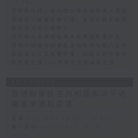
12:00)
世界杯伊朗、塞内加尔等多地球迷入境美
国极有可能被拒绝入境、孟加拉麻疹疫情
致五百几名儿童死亡
研究指出全球暖化未来将淹浸新奥尔良、
巴黎大规模校园课后活动性侵与暴力丑闻
欧盟设立人工智慧特使、印度以新电脑系
统改卷致逾200万考生成绩或有出错
30/05/2026
跟进刚果民主共和国和乌干达
爆发伊波拉疫情
足本 Full (HKT 10:30 - 12:00)
第一部份 Part 1 (HKT 10:30 -
11:00)