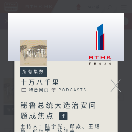
ENG
/
繁
×
全新 RTHK On The Go
取得
一手掌握 RTHK 电台、电视节目
所有集数
X
十万八千里
特备网页
PODCASTS
十万八千里
电台直播
秘鲁总统大选治安问
特备网页
PODCASTS
所有集数
题成焦点
主持人：陆宇光、邱焱、王耀
杨、张璟莹、林咏雯