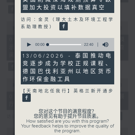
seconds
盟加大投资以填补数据真空
访问∶金灵（理大土木及环境工程学
0
系助理教授）
seconds
00:00
19:58
of
19
01/08/2026 - 乌克兰招兵遇大规模
0
minutes,
seconds
00:00
22:40
示威抗议、爱尔兰通过法规供民众查
58
of
seconds
22
阅家暴者资料
13/06/2026 - 泰国推动电
minutes,
竞逐步成为学校正规课程、
40
seconds
德国巴伐利亚州以地区货币
作环保金融工具
0
seconds
00:00
21:48
of
【天南地北任我行】英格兰新开通步
21
01/08/2026 - AI模型监管、韩国餐
minutes,
厅以蚂蚁作甜品伴碟遭检控
48
seconds
您对这个节目的满意程度？
您的意见有助于提升节目质素。
访问∶黎少斌（生产力局首席数码总监）
How satisfied are you with this program?
Your feedback helps to improve the quality of
0
the program.
seconds
00:00
20:29