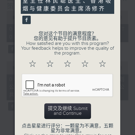
室主任林民聪医生、香港吸
策研究院执行总监叶文祺
烟与健康委员会主席汤修齐
0
seconds
00:00
52:00
of
52
08/08/2026 - 足本 Full (HKT
minutes,
您对这个节目的满意程度？
08:00 - 09:00)
0
您的意见有助于提升节目质素。
seconds
How satisfied are you with this program?
Your feedback helps to improve the quality of
the program.
☆
☆
☆
☆
☆
0
seconds
00:00
45:30
of
45
08/08/2026 - 香港第一个五年规划
minutes,
公众谘询 / 团结香港基金副总裁兼公
30
seconds
共政策研究院执行总监叶文祺
提交及继续 Submit
and Continue
点击星星进行评分：一颗星为不满意，五颗
星为非常满意。