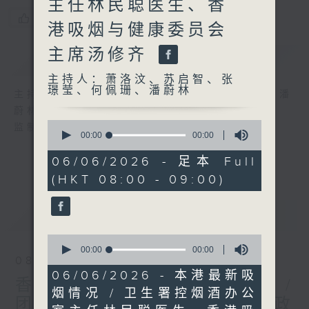
主任林民聪医生、香
您喜欢这个节目吗?
港吸烟与健康委员会
主席汤修齐
简介
GIST
主持人：萧洛汶、苏启智、张
璟莹、何佩珊、潘蔚林
主持人：萧洛汶、苏启智、张璟莹、何佩珊、潘
蔚林
0
监制：萧洛汶
seconds
00:00
00:00
of
0
06/06/2026 - 足本 Full
seconds
(HKT 08:00 - 09:00)
最新
LATEST
0
seconds
00:00
00:00
08/08/2026
of
0
06/06/2026 - 本港最新吸
香港第一个五年规划公众谘询 /
seconds
烟情况 / 卫生署控烟酒办公
团结香港基金副总裁兼公共政