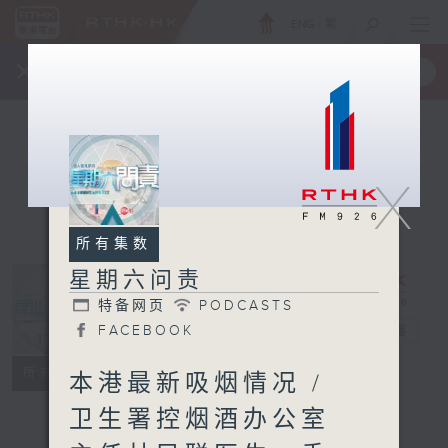
ENG
/
繁
×
全新 RTHK On The Go
取得
一手掌握 RTHK 电台、电视节目
X
所有集数
星期六问责
特备网页
PODCASTS
星期六问责
FACEBOOK
电台直播
特备网页
PODCASTS
所有集数
本港最新吸烟情况 /
FACEBOOK
卫生署控烟酒办公室