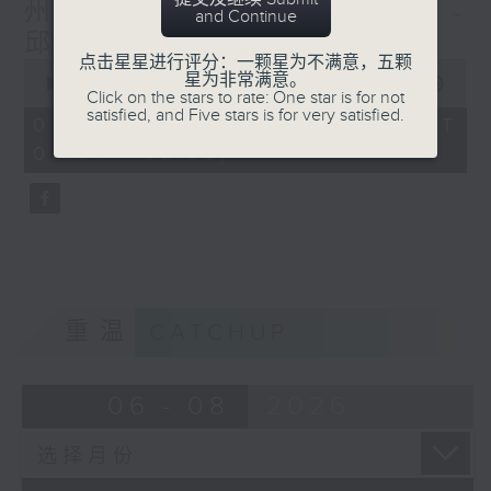
州推行新食品日期标签规定 -
and Continue
邱焱 / 塞车费 - 郑萃雯
点击星星进行评分：一颗星为不满意，五颗
0
星为非常满意。
seconds
00:00
30:59
Click on the stars to rate: One star is for not
of
satisfied, and Five stars is for very satisfied.
30
03/08/2026 - 足本 Full (HKT
minutes,
02:04 - 02:35)
59
seconds
重温
CATCHUP
06 - 08
2026