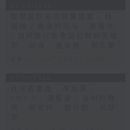
03/08/2026
智慧医疗与可穿戴装置 - 林
晓锋 / 毒枭的河马 - 蔡基玮
/ 加州推行新食品日期标签规
定 - 邱焱 / 塞车费 - 郑萃雯
足本 Full (HKT 02:04 - 02:35)
27/07/2026
杜宁告鲁克 - 李灿荣 /
PM2.5 - 源栢梁 / 尖叫的教
宗 - 蔡基玮 / 循环厕 - 郑萃
雯