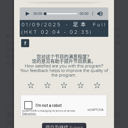
0
简介
seconds
GIST
00:00
00:00
of
0
01/09/2025 - 足本 Full
seconds
「地球村」「全球化」这些概念近年间流行起
(HKT 02:04 - 02:35)
来，事实上，世界在政治、经济、文化、科技等
各层面正出现急剧的转变。要长知识，掌握全球
趋势至为重要。
您对这个节目的满意程度？
蓝地球本着色无限、识无限的精神，与你共享无
您的意见有助于提升节目质素。
限知识。
How satisfied are you with this program?
Your feedback helps to improve the quality of
the program.
☆
☆
☆
☆
☆
最新
LATEST
03/08/2026
智慧医疗与可穿戴装置 - 林晓
锋 / 毒枭的河马 - 蔡基玮 / 加
提交及继续 Submit