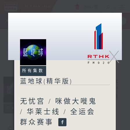
ENG
/
繁
×
全新 RTHK On The Go
取得
一手掌握 RTHK 电台、电视节目
X
所有集数
蓝地球(精华版)
蓝地球(精华版)
电台直播
无忧宫 / 咪做大嘥鬼
所有集数
/ 华莱士线 / 全运会
群众赛事
您喜欢这个节目吗?