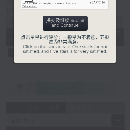
州推行新食品日期标签规定 -
邱焱 / 塞车费 - 郑萃雯
0
提交及继续 Submit
seconds
00:00
30:59
and Continue
of
30
03/08/2026 - 足本 Full (HKT
minutes,
点击星星进行评分：一颗星为不满意，五颗
02:04 - 02:35)
59
星为非常满意。
seconds
Click on the stars to rate: One star is for not
satisfied, and Five stars is for very satisfied.
重温
CATCHUP
06 - 08
2026