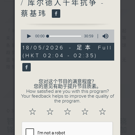
/ 库尔德人千年抗争 -
蔡基玮
简介
GIST
「地球村」「全球化」这些概念近年间流行起
0
seconds
00:00
30:59
来，事实上，世界在政治、经济、文化、科技等
of
各层面正出现急剧的转变。要长知识，掌握全球
30
18/05/2026 - 足本 Full
minutes,
趋势至为重要。
(HKT 02:04 - 02:35)
59
蓝地球本着色无限、识无限的精神，与你共享无
seconds
限知识。
您对这个节目的满意程度？
您的意见有助于提升节目质素。
最新
LATEST
How satisfied are you with this program?
Your feedback helps to improve the quality of
the program.
☆
☆
☆
☆
☆
03/08/2026
智慧医疗与可穿戴装置 - 林晓
锋 / 毒枭的河马 - 蔡基玮 / 加