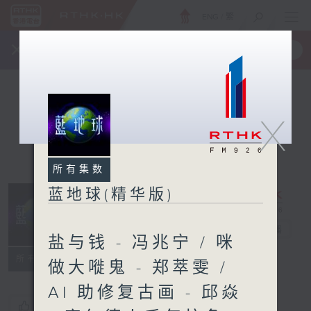
ENG
/
繁
×
全新 RTHK On The Go
取得
一手掌握 RTHK 电台、电视节目
X
所有集数
蓝地球(精华版)
蓝地球(精华版)
电台直播
盐与钱 - 冯兆宁 / 咪
所有集数
做大嘥鬼 - 郑萃雯 /
AI 助修复古画 - 邱焱
您喜欢这个节目吗?