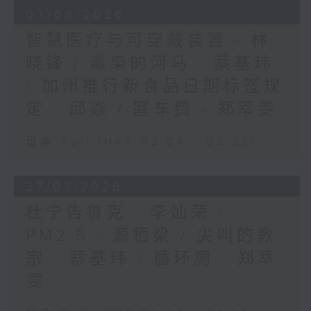
03/08/2026
智慧医疗与可穿戴装置 - 林
晓锋 / 毒枭的河马 - 蔡基玮
/ 加州推行新食品日期标签规
定 - 邱焱 / 塞车费 - 郑萃雯
足本 Full (HKT 02:04 - 02:35)
27/07/2026
杜宁告鲁克 - 李灿荣 /
PM2.5 - 源栢梁 / 尖叫的教
宗 - 蔡基玮 / 循环厕 - 郑萃
雯