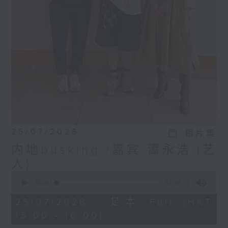
25/07/2026
相片集
内地busking /嘉宾:谭永浩 (艺
人)
0
seconds
00:00
51:49
of
51
25/07/2026 - 足本 Full (HKT
minutes,
15:00 - 16:00)
49
seconds