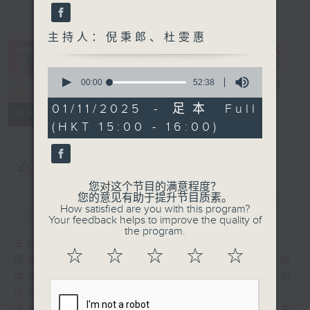
主持人：倪秉郎、杜雯惠
0
seconds
00:00
52:38
国潮3.0
电台直播
of
52
01/11/2025 - 足本 Full
特备网页
所有集数
minutes,
(HKT 15:00 - 16:00)
38
seconds
您喜欢这个节目吗?
您对这个节目的满意程度？
您的意见有助于提升节目质素。
简介
GIST
How satisfied are you with this program?
Your feedback helps to improve the quality of
the program.
主持人：倪秉郎、杜雯惠
☆
☆
☆
☆
☆
国家软实力日盛，国潮兴起，是中国文化自信的
体现。〈国潮3.0〉乘国潮文化之兴，聚焦中国
内地潮流与发展，把中式元素与现代时尚融合，