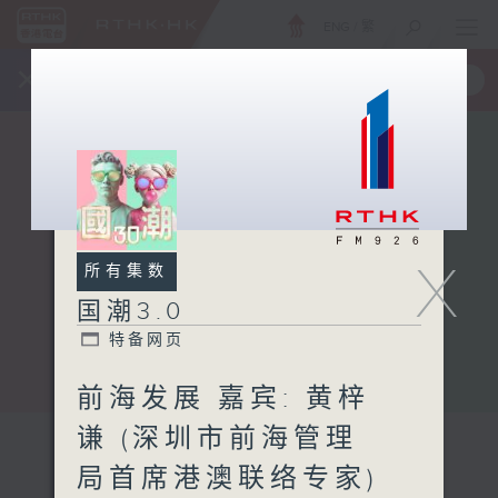
ENG
/
繁
×
全新 RTHK On The Go
取得
一手掌握 RTHK 电台、电视节目
X
所有集数
国潮3.0
特备网页
前海发展 嘉宾: 黄梓
谦 (深圳市前海管理
局首席港澳联络专家)