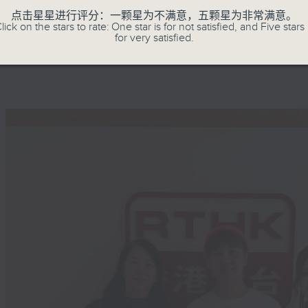
兴，聚焦中国内地潮流与发展，把中式元素
点击星星进行评分：一颗星为不满意，五颗星为非常满意。
「国潮热」如何为社会带来新活力。
lick on the stars to rate: One star is for not satisfied, and Five stars 
for very satisfied.