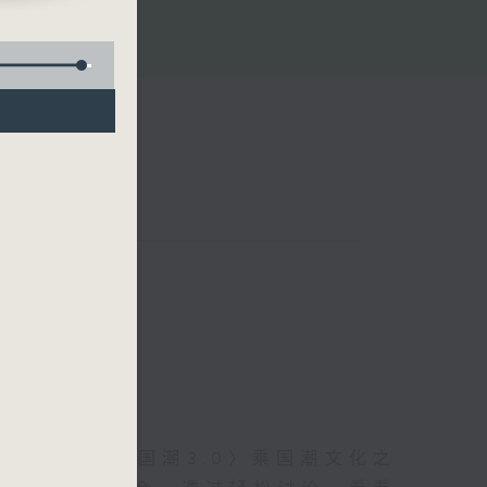
信的体现。〈国潮3.0〉乘国潮文化之