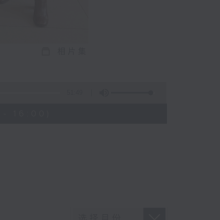
相片集
)
51:49
- 16:00)