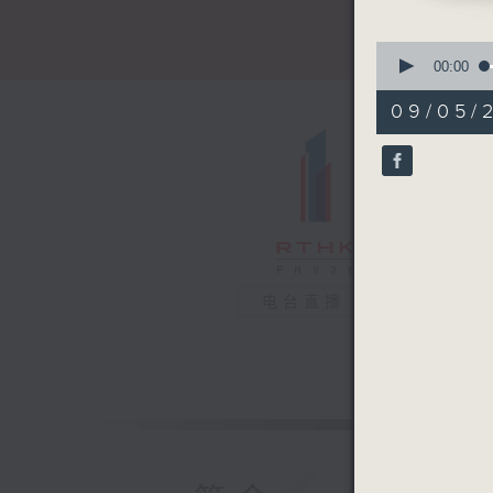
0
seconds
00:00
of
51
09/05/
minutes,
18
seconds
90%
电台直播