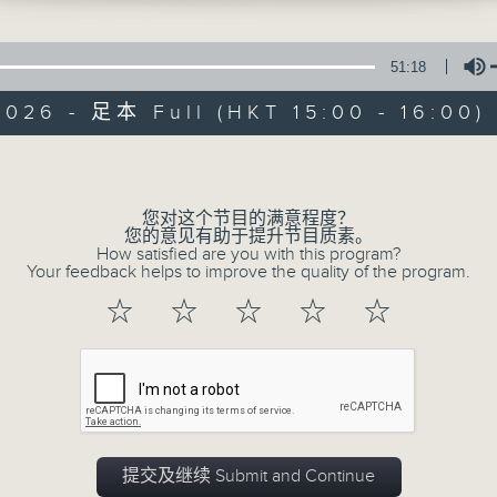
51:18
2026 - 足本 Full (HKT 15:00 - 16:00)
Volume
国潮3.0
您对这个节目的满意程度？
您的意见有助于提升节目质素。
How satisfied are you with this program?
特备网页
所有集数
Your feedback helps to improve the quality of the program.
☆
☆
☆
☆
☆
您喜欢这个节目吗?
主持人：杜雯惠、冯榕榕
国家软实力日盛，国潮兴起，是中国文化自
提交及继续 Submit and Continue