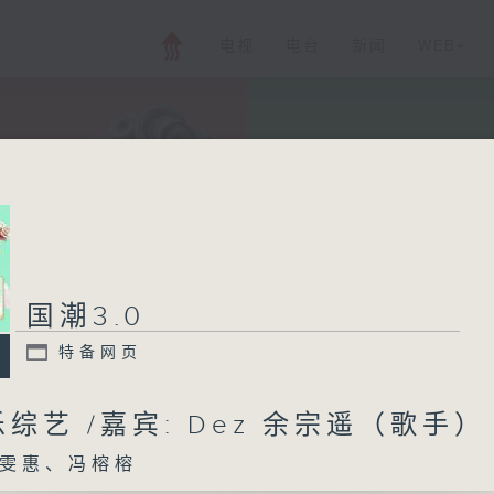
电视
电台
新闻
WEB+
国潮3.0
特备网页
综艺 /嘉宾: Dez 余宗遥（歌手
雯惠、冯榕榕