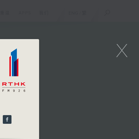
重温
APPS
我们
ENG
/
繁
X
）