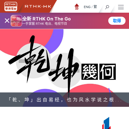
ENG
/
繁
×
全新 RTHK On The Go
取得
一手掌握 RTHK 电台、电视节目
「乾、坤」出自易经，也为风水学说之根...