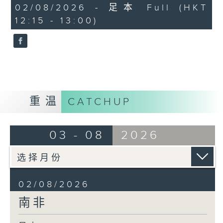
40
02/08/2026 - 足本 Full (HKT
minutes,
12:15 - 13:00)
0
seconds
重温
CATCHUP
03 - 08
2026
02/08/2026
南非