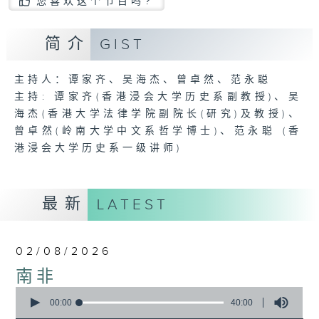
您喜欢这个节目吗?
简介
GIST
主持人：谭家齐、吴海杰、曾卓然、范永聪
主持: 谭家齐(香港浸会大学历史系副教授)、吴
海杰(香港大学法律学院副院长(研究)及教授)、
曾卓然(岭南大学中文系哲学博士)、范永聪 (香
港浸会大学历史系一级讲师)
最新
LATEST
02/08/2026
南非
0
seconds
00:00
40:00
of