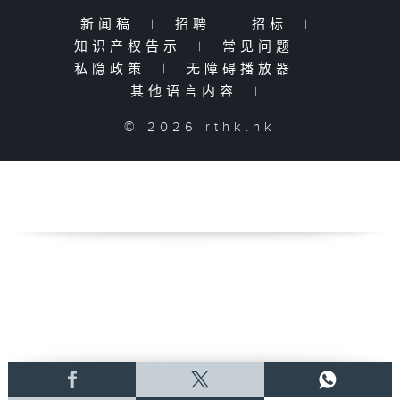
新闻稿
|
招聘
|
招标
|
知识产权告示
|
常见问题
|
私隐政策
|
无障碍播放器
|
其他语言内容
|
© 2026 rthk.hk