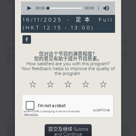
您喜欢这个节目吗?
0
seconds
00:00
00:00
of
简介
GIST
0
16/11/2025 - 足本 Full
seconds
(HKT 12:15 - 13:00)
主持人：谭家齐、吴海杰、曾卓然、范永聪
主持: 谭家齐(香港浸会大学历史系副教授)、吴
海杰(香港大学法律学院副院长(研究)及教授)、
您对这个节目的满意程度？
曾卓然(岭南大学中文系哲学博士)、范永聪 (香
您的意见有助于提升节目质素。
港浸会大学历史系一级讲师)
How satisfied are you with this program?
Your feedback helps to improve the quality of
the program.
☆
☆
☆
☆
☆
最新
LATEST
02/08/2026
南非
0
提交及继续 Submit
seconds
00:00
40:00
and Continue
of