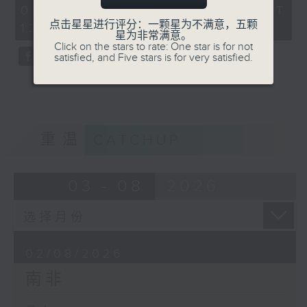
40
02/08/2026 - 足本 Full (HKT
minutes,
点击星星进行评分：一颗星为不满意，五颗
12:15 - 13:00)
0
星为非常满意。
seconds
Click on the stars to rate: One star is for not
satisfied, and Five stars is for very satisfied.
重温
CATCHUP
03 - 08
2026
02/08/2026
南非