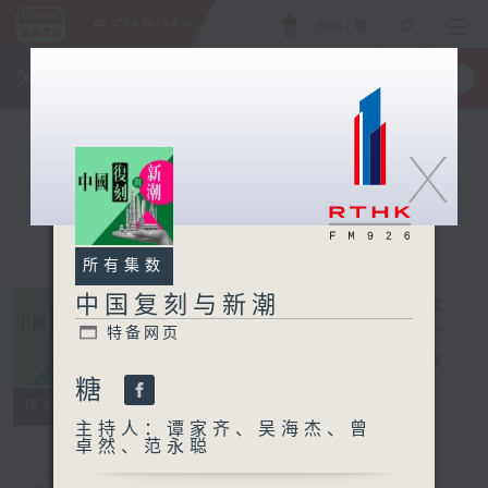
ENG
/
繁
×
全新 RTHK On The Go
取得
一手掌握 RTHK 电台、电视节目
X
所有集数
中国复刻与新潮
特备网页
中国复刻与新潮
电台直播
糖
特备网页
所有集数
主持人：谭家齐、吴海杰、曾
卓然、范永聪