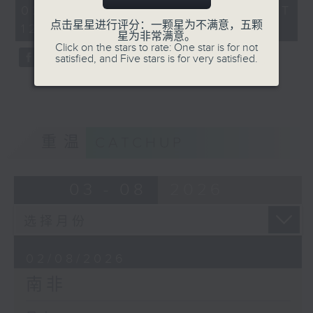
40
02/08/2026 - 足本 Full (HKT
minutes,
点击星星进行评分：一颗星为不满意，五颗
12:15 - 13:00)
0
星为非常满意。
seconds
Click on the stars to rate: One star is for not
satisfied, and Five stars is for very satisfied.
重温
CATCHUP
03 - 08
2026
02/08/2026
南非