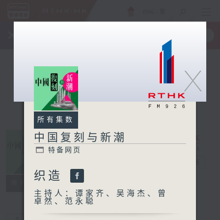
ENG
/
繁
×
全新 RTHK On The Go
取得
一手掌握 RTHK 电台、电视节目
X
所有集数
中国复刻与新潮
特备网页
中国复刻与新潮
电台直播
织造
特备网页
所有集数
主持人：谭家齐、吴海杰、曾
卓然、范永聪