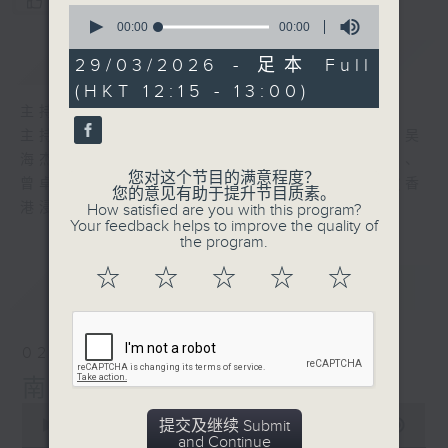
您喜欢这个节目吗?
0
seconds
00:00
00:00
of
简介
GIST
0
29/03/2026 - 足本 Full
seconds
(HKT 12:15 - 13:00)
主持人：谭家齐、吴海杰、曾卓然、范永聪
主持: 谭家齐(香港浸会大学历史系副教授)、吴
海杰(香港大学法律学院副院长(研究)及教授)、
您对这个节目的满意程度？
曾卓然(岭南大学中文系哲学博士)、范永聪 (香
您的意见有助于提升节目质素。
港浸会大学历史系一级讲师)
How satisfied are you with this program?
Your feedback helps to improve the quality of
the program.
☆
☆
☆
☆
☆
最新
LATEST
02/08/2026
南非
0
提交及继续 Submit
seconds
00:00
40:00
and Continue
of