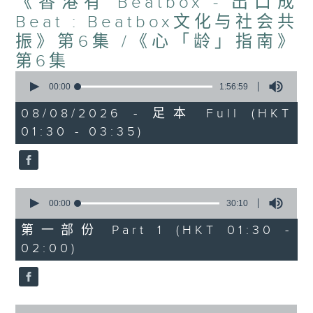
《香港有 Beatbox - 出口成
Beat : Beatbox文化与社会共
振》第6集 /《心「龄」指南》
第6集
0
seconds
00:00
1:56:59
of
1
08/08/2026 - 足本 Full (HKT
hour,
01:30 - 03:35)
56
minutes,
59
seconds
0
seconds
00:00
30:10
of
30
第一部份 Part 1 (HKT 01:30 -
minutes,
02:00)
10
seconds
0