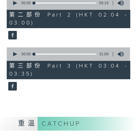
seconds
00:00
56:19
of
56
第二部份 Part 2 (HKT 02:04 -
minutes,
03:00)
19
seconds
0
seconds
00:00
31:09
of
31
第三部份 Part 3 (HKT 03:04 -
minutes,
03:35)
9
seconds
重温
CATCHUP