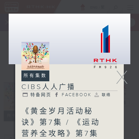
ENG
/
繁
×
全新 RTHK On The Go
取得
一手掌握 RTHK 电台、电视节目
X
所有集数
CIBS人人广播
特备网页
FACEBOOK
联络
CIBS人人广播
电台直播
《黄金岁月活动秘
特备网页
FACEBOOK
联络
所有集数
诀》第7集 / 《运动
营养全攻略》第7集