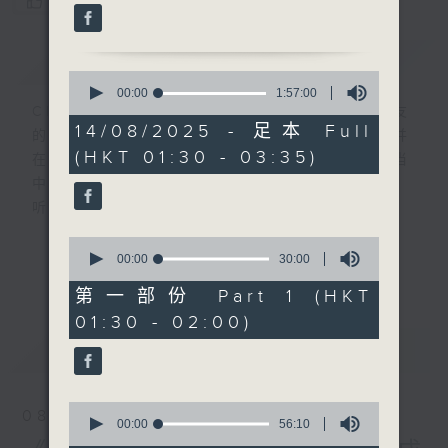
您喜欢这个节目吗?
简介
GIST
0
seconds
00:00
1:57:00
of
CIBS就是社区参与广播服务。来自社区朋友
1
14/08/2025 - 足本 Full
的意念，通过他们自家制作变成电台节目，并
hour,
(HKT 01:30 - 03:35)
57
在香港电台播出。《CIBS人人广播》精选当
minutes,
中的优良制作，在这个重播时段与大家一起，
0
seconds
听听来自不同社群的多元声音。
0
意见
seconds
00:00
30:00
更多...
of
30
第一部份 Part 1 (HKT
minutes,
01:30 - 02:00)
0
seconds
最新
LATEST
0
08/08/2026
seconds
00:00
56:10
of