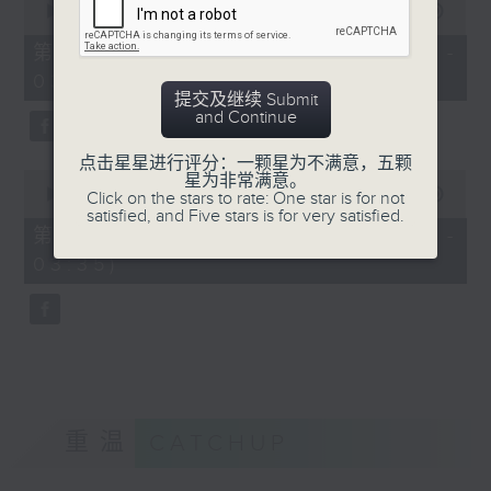
seconds
00:00
56:19
of
56
第二部份 Part 2 (HKT 02:04 -
minutes,
03:00)
19
seconds
提交及继续 Submit
and Continue
点击星星进行评分：一颗星为不满意，五颗
0
星为非常满意。
seconds
00:00
31:09
Click on the stars to rate: One star is for not
of
satisfied, and Five stars is for very satisfied.
31
第三部份 Part 3 (HKT 03:04 -
minutes,
03:35)
9
seconds
重温
CATCHUP