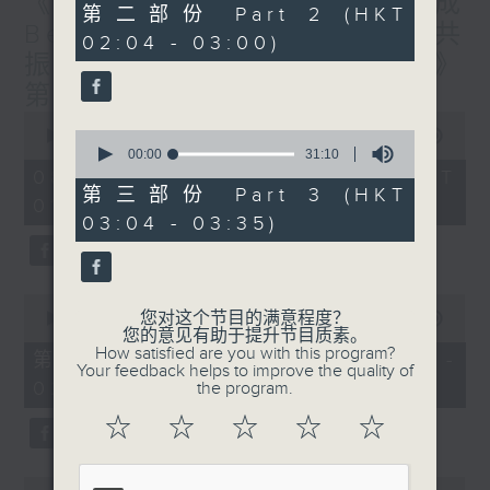
《香港有 Beatbox - 出口成
56
第二部份 Part 2 (HKT
minutes,
Beat : Beatbox文化与社会共
02:04 - 03:00)
10
振》第6集 /《心「龄」指南》
seconds
第6集
0
seconds
0
00:00
1:56:59
of
seconds
00:00
31:10
1
of
08/08/2026 - 足本 Full (HKT
hour,
31
第三部份 Part 3 (HKT
01:30 - 03:35)
56
minutes,
03:04 - 03:35)
minutes,
10
59
seconds
seconds
0
您对这个节目的满意程度？
seconds
00:00
30:10
您的意见有助于提升节目质素。
of
How satisfied are you with this program?
30
第一部份 Part 1 (HKT 01:30 -
Your feedback helps to improve the quality of
minutes,
02:00)
the program.
10
seconds
☆
☆
☆
☆
☆
0