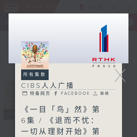
ENG
/
繁
×
全新 RTHK On The Go
取得
一手掌握 RTHK 电台、电视节目
X
所有集数
CIBS人人广播
特备网页
FACEBOOK
联络
CIBS人人广播
电台直播
《一目「鸟」然》第
特备网页
FACEBOOK
联络
所有集数
6集 / 《退而不忧：
一切从理财开始》第