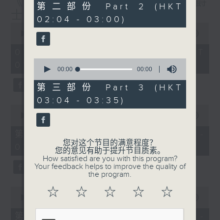
《大湾区创业梦》第6集 / 《爵
0
第二部份 Part 2 (HKT
seconds
士普及学》第6集
02:04 - 03:00)
0
seconds
00:00
1:56:59
of
1
07/08/2026 - 足本 Full (HKT
hour,
0
01:30 - 03:35)
56
seconds
00:00
00:00
minutes,
of
59
0
第三部份 Part 3 (HKT
seconds
seconds
03:04 - 03:35)
0
seconds
00:00
30:10
of
30
第一部份 Part 1 (HKT 01:30 -
minutes,
您对这个节目的满意程度？
02:00)
10
您的意见有助于提升节目质素。
seconds
How satisfied are you with this program?
Your feedback helps to improve the quality of
the program.
0
☆
☆
☆
☆
☆
seconds
00:00
56:19
of
56
第二部份 Part 2 (HKT 02:04 -