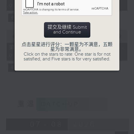
minutes,
03:00)
19
seconds
提交及继续 Submit
0
and Continue
seconds
00:00
31:09
of
点击星星进行评分：一颗星为不满意，五颗
31
第三部份 Part 3 (HKT 03:04 -
星为非常满意。
minutes,
Click on the stars to rate: One star is for not
03:35)
9
satisfied, and Five stars is for very satisfied.
seconds
重温
CATCHUP
07 - 08
2026