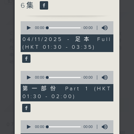
您喜欢这个节目吗?
6集
简介
GIST
0
seconds
00:00
00:00
of
CIBS就是社区参与广播服务。来自社区朋友
0
04/11/2025 - 足本 Full
的意念，通过他们自家制作变成电台节目，并
seconds
(HKT 01:30 - 03:35)
在香港电台播出。《CIBS人人广播》精选当
中的优良制作，在这个重播时段与大家一起，
听听来自不同社群的多元声音。
0
意见
seconds
00:00
00:00
更多...
of
0
第一部份 Part 1 (HKT
seconds
01:30 - 02:00)
最新
LATEST
0
07/08/2026
seconds
00:00
00:00
of